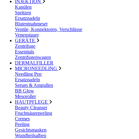
INJEKTION
Kanülen
Spritzen
Ersatznadeln
Blutentnahmeset
Ventile, Konnektoren, Verschlüsse
Venenstauer
GERÄTE
Zentrifuge
Essentials
Zentrifugenwagen
DERMALFILLER
MICRONEEDLING
Needling Pen
Ersatznadeln
Serum & Ampullen
BB Glow
Mesoroller
HAUTPFLEGE
Beauty Cleanser
Fruchtsäurepeeling
Cremes
Peeling
Gesichtsmasken
Wundheilsalben