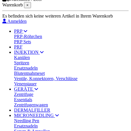
Warenkorb
×
Es befinden sich keine weiteren Artikel in Ihrem Warenkorb
Anmelden
PRP
PRP-Röhrchen
PRP Sets
PRF
INJEKTION
Kanülen
Spritzen
Ersatznadeln
Blutentnahmeset
Ventile, Konnektoren, Verschlüsse
Venenstauer
GERÄTE
Zentrifuge
Essentials
Zentrifugenwagen
DERMALFILLER
MICRONEEDLING
Needling Pen
Ersatznadeln