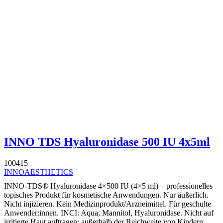
INNO TDS Hyaluronidase 500 IU 4x5ml
100415
INNOAESTHETICS
INNO-TDS® Hyaluronidase 4×500 IU (4×5 ml) – professionelles
topisches Produkt für kosmetische Anwendungen. Nur äußerlich.
Nicht injizieren. Kein Medizinprodukt/Arzneimittel. Für geschulte
Anwender:innen. INCI: Aqua, Mannitol, Hyaluronidase. Nicht auf
irritierte Haut auftragen; außerhalb der Reichweite von Kindern