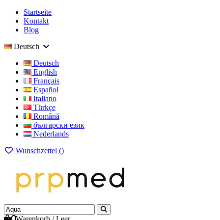
Startseite
Kontakt
Blog
Deutsch
Deutsch
English
Français
Español
Italiano
Türkçe
Română
български език
Nederlands
Wunschzettel (
)
0
Warenkorb
/
Leer