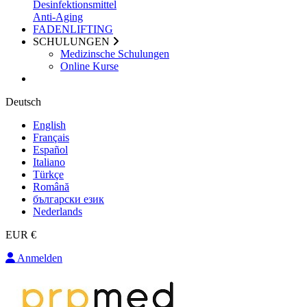
Desinfektionsmittel
Anti-Aging
FADENLIFTING
SCHULUNGEN
Medizinsche Schulungen
Online Kurse
Deutsch
English
Français
Español
Italiano
Türkçe
Română
български език
Nederlands
EUR €
Anmelden