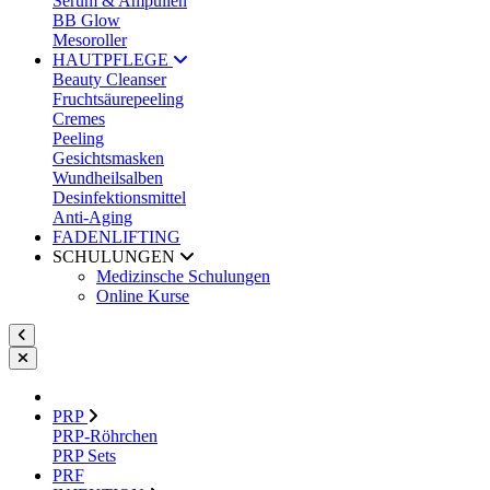
Serum & Ampullen
BB Glow
Mesoroller
HAUTPFLEGE
Beauty Cleanser
Fruchtsäurepeeling
Cremes
Peeling
Gesichtsmasken
Wundheilsalben
Desinfektionsmittel
Anti-Aging
FADENLIFTING
SCHULUNGEN
Medizinsche Schulungen
Online Kurse
PRP
PRP-Röhrchen
PRP Sets
PRF