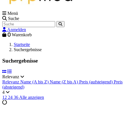
Menü
Suche
Anmelden
0
Warenkorb
Startseite
Suchergebnisse
Suchergebnisse
Relevanz
Relevanz
Name (A bis Z)
Name (Z bis A)
Preis (aufsteigend)
Preis
(absteigend)
4
12
24
36
Alle anzeigen