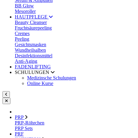
Serum & Ampullen
BB Glow
Mesoroller
HAUTPFLEGE
Beauty Cleanser
Fruchtsäurepeeling
Cremes
Peeling
Gesichtsmasken
Wundheilsalben
Desinfektionsmittel
Anti-Aging
FADENLIFTING
SCHULUNGEN
Medizinsche Schulungen
Online Kurse
PRP
PRP-Röhrchen
PRP Sets
PRF