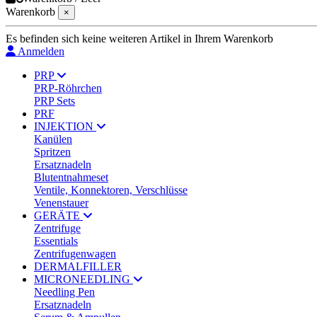
Warenkorb
×
Es befinden sich keine weiteren Artikel in Ihrem Warenkorb
Anmelden
PRP
PRP-Röhrchen
PRP Sets
PRF
INJEKTION
Kanülen
Spritzen
Ersatznadeln
Blutentnahmeset
Ventile, Konnektoren, Verschlüsse
Venenstauer
GERÄTE
Zentrifuge
Essentials
Zentrifugenwagen
DERMALFILLER
MICRONEEDLING
Needling Pen
Ersatznadeln