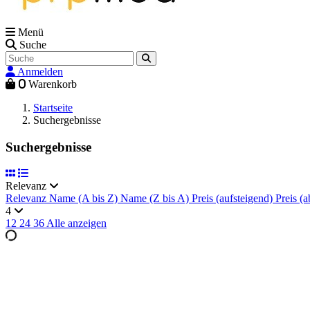
Menü
Suche
Anmelden
0
Warenkorb
Startseite
Suchergebnisse
Suchergebnisse
Relevanz
Relevanz
Name (A bis Z)
Name (Z bis A)
Preis (aufsteigend)
Preis (a
4
12
24
36
Alle anzeigen