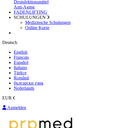
Desinfektionsmittel
Anti-Aging
FADENLIFTING
SCHULUNGEN
Medizinsche Schulungen
Online Kurse
Deutsch
English
Français
Español
Italiano
Türkçe
Română
български език
Nederlands
EUR €
Anmelden