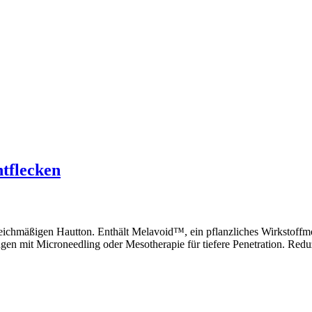
ntflecken
eichmäßigen Hautton. Enthält Melavoid™, ein pflanzliches Wirkstoffmol
n mit Microneedling oder Mesotherapie für tiefere Penetration. Reduzi