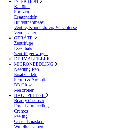
INJEKTION
Kanülen
Spritzen
Ersatznadeln
Blutentnahmeset
Ventile, Konnektoren, Verschlüsse
Venenstauer
GERÄTE
Zentrifuge
Essentials
Zentrifugenwagen
DERMALFILLER
MICRONEEDLING
Needling Pen
Ersatznadeln
Serum & Ampullen
BB Glow
Mesoroller
HAUTPFLEGE
Beauty Cleanser
Fruchtsäurepeeling
Cremes
Peeling
Gesichtsmasken
Wundheilsalben