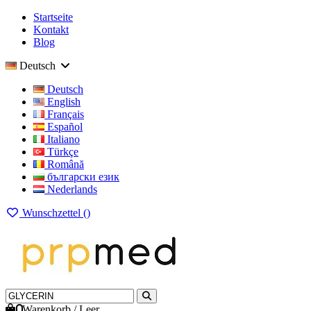
Startseite
Kontakt
Blog
Deutsch
Deutsch
English
Français
Español
Italiano
Türkçe
Română
български език
Nederlands
Wunschzettel (
)
0
Warenkorb
/
Leer