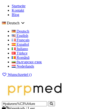
Startseite
Kontakt
Blog
Deutsch
Deutsch
English
Français
Español
Italiano
Türkçe
Română
български език
Nederlands
Wunschzettel (
)
0
Warenkorb
/
Leer