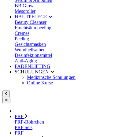
Serum & Ampullen
BB Glow
Mesoroller
HAUTPFLEGE
Beauty Cleanser
Fruchtsäurepeeling
Cremes
Peeling
Gesichtsmasken
Wundheilsalben
Desinfektionsmittel
Anti-Aging
FADENLIFTING
SCHULUNGEN
Medizinsche Schulungen
Online Kurse
PRP
PRP-Röhrchen
PRP Sets
PRF