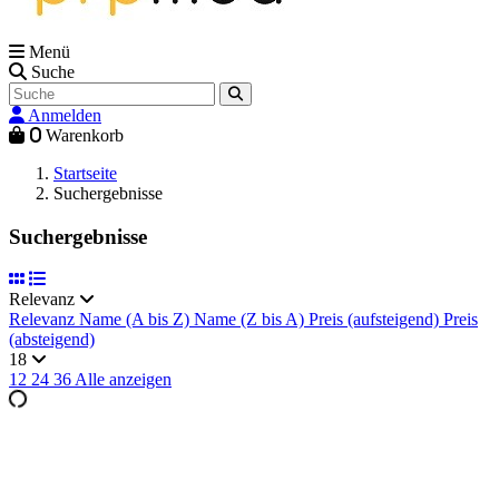
Menü
Suche
Anmelden
0
Warenkorb
Startseite
Suchergebnisse
Suchergebnisse
Relevanz
Relevanz
Name (A bis Z)
Name (Z bis A)
Preis (aufsteigend)
Preis
(absteigend)
18
12
24
36
Alle anzeigen