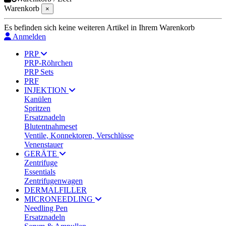
Warenkorb
×
Es befinden sich keine weiteren Artikel in Ihrem Warenkorb
Anmelden
PRP
PRP-Röhrchen
PRP Sets
PRF
INJEKTION
Kanülen
Spritzen
Ersatznadeln
Blutentnahmeset
Ventile, Konnektoren, Verschlüsse
Venenstauer
GERÄTE
Zentrifuge
Essentials
Zentrifugenwagen
DERMALFILLER
MICRONEEDLING
Needling Pen
Ersatznadeln