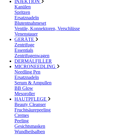
INJEKTION
Kanülen
Spritzen
Ersatznadeln
Blutentnahmeset
Ventile, Konnektoren, Verschlüsse
Venenstauer
GERÄTE
Zentrifuge
Essentials
Zentrifugenwagen
DERMALFILLER
MICRONEEDLING
Needling Pen
Ersatznadeln
Serum & Ampullen
BB Glow
Mesoroller
HAUTPFLEGE
Beauty Cleanser
Fruchtsäurepeeling
Cremes
Peeling
Gesichtsmasken
Wundheilsalben