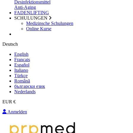
Desinfektionsmittel
Anti-Aging
FADENLIFTING
SCHULUNGEN
Medizinsche Schulungen
Online Kurse
Deutsch
English
Français
Español
Italiano
Türkçe
Română
български език
Nederlands
EUR €
Anmelden