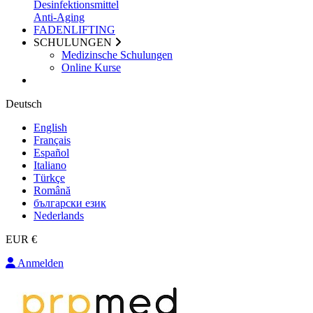
Desinfektionsmittel
Anti-Aging
FADENLIFTING
SCHULUNGEN
Medizinsche Schulungen
Online Kurse
Deutsch
English
Français
Español
Italiano
Türkçe
Română
български език
Nederlands
EUR €
Anmelden