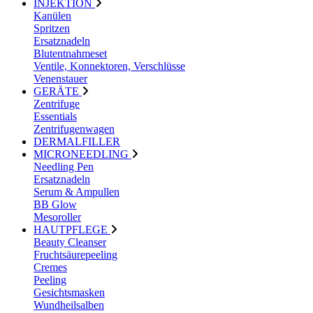
INJEKTION
Kanülen
Spritzen
Ersatznadeln
Blutentnahmeset
Ventile, Konnektoren, Verschlüsse
Venenstauer
GERÄTE
Zentrifuge
Essentials
Zentrifugenwagen
DERMALFILLER
MICRONEEDLING
Needling Pen
Ersatznadeln
Serum & Ampullen
BB Glow
Mesoroller
HAUTPFLEGE
Beauty Cleanser
Fruchtsäurepeeling
Cremes
Peeling
Gesichtsmasken
Wundheilsalben