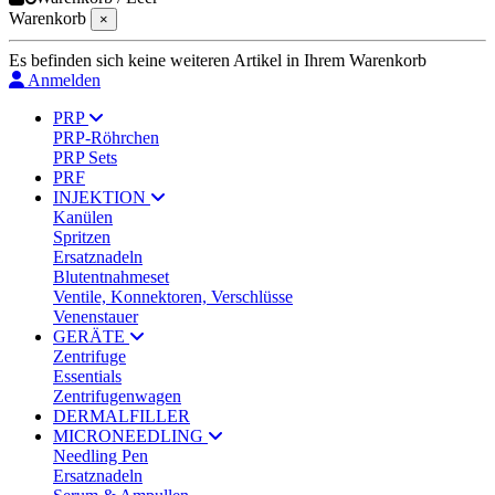
Warenkorb
×
Es befinden sich keine weiteren Artikel in Ihrem Warenkorb
Anmelden
PRP
PRP-Röhrchen
PRP Sets
PRF
INJEKTION
Kanülen
Spritzen
Ersatznadeln
Blutentnahmeset
Ventile, Konnektoren, Verschlüsse
Venenstauer
GERÄTE
Zentrifuge
Essentials
Zentrifugenwagen
DERMALFILLER
MICRONEEDLING
Needling Pen
Ersatznadeln