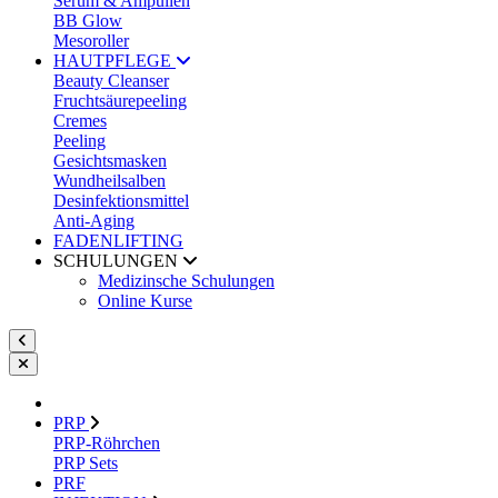
Serum & Ampullen
BB Glow
Mesoroller
HAUTPFLEGE
Beauty Cleanser
Fruchtsäurepeeling
Cremes
Peeling
Gesichtsmasken
Wundheilsalben
Desinfektionsmittel
Anti-Aging
FADENLIFTING
SCHULUNGEN
Medizinsche Schulungen
Online Kurse
PRP
PRP-Röhrchen
PRP Sets
PRF