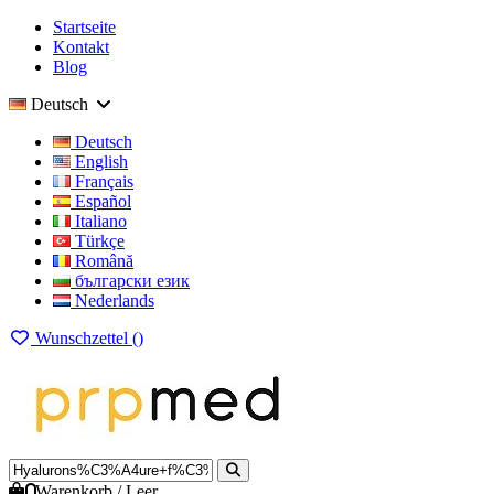
Startseite
Kontakt
Blog
Deutsch
Deutsch
English
Français
Español
Italiano
Türkçe
Română
български език
Nederlands
Wunschzettel (
)
0
Warenkorb
/
Leer