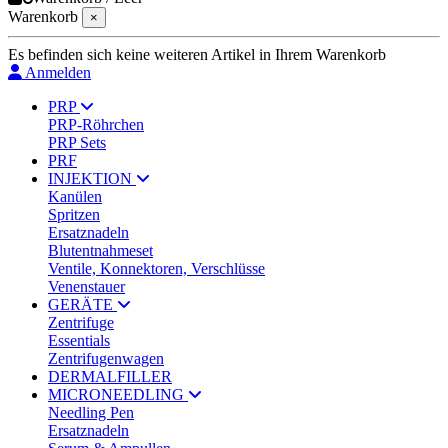
Warenkorb
×
Es befinden sich keine weiteren Artikel in Ihrem Warenkorb
Anmelden
PRP
PRP-Röhrchen
PRP Sets
PRF
INJEKTION
Kanülen
Spritzen
Ersatznadeln
Blutentnahmeset
Ventile, Konnektoren, Verschlüsse
Venenstauer
GERÄTE
Zentrifuge
Essentials
Zentrifugenwagen
DERMALFILLER
MICRONEEDLING
Needling Pen
Ersatznadeln