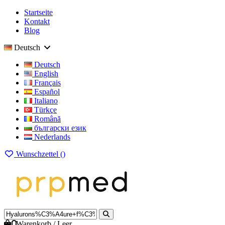
Startseite
Kontakt
Blog
Deutsch
Deutsch
English
Français
Español
Italiano
Türkçe
Română
български език
Nederlands
Wunschzettel (
)
0
Warenkorb
/
Leer