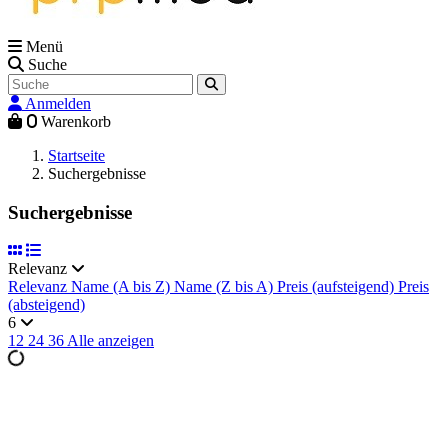
Menü
Suche
Anmelden
0
Warenkorb
Startseite
Suchergebnisse
Suchergebnisse
Relevanz
Relevanz
Name (A bis Z)
Name (Z bis A)
Preis (aufsteigend)
Preis
(absteigend)
6
12
24
36
Alle anzeigen