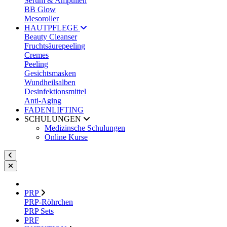
Serum & Ampullen
BB Glow
Mesoroller
HAUTPFLEGE
Beauty Cleanser
Fruchtsäurepeeling
Cremes
Peeling
Gesichtsmasken
Wundheilsalben
Desinfektionsmittel
Anti-Aging
FADENLIFTING
SCHULUNGEN
Medizinsche Schulungen
Online Kurse
PRP
PRP-Röhrchen
PRP Sets
PRF