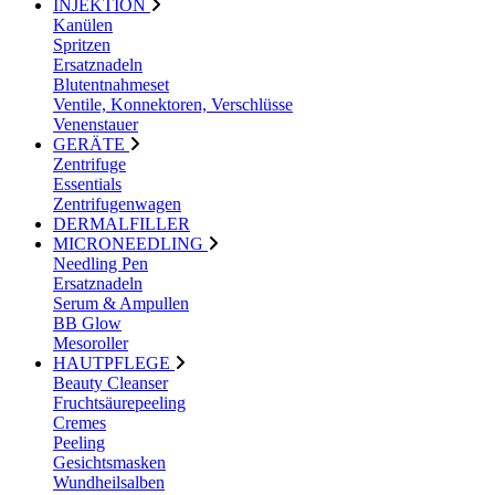
INJEKTION
Kanülen
Spritzen
Ersatznadeln
Blutentnahmeset
Ventile, Konnektoren, Verschlüsse
Venenstauer
GERÄTE
Zentrifuge
Essentials
Zentrifugenwagen
DERMALFILLER
MICRONEEDLING
Needling Pen
Ersatznadeln
Serum & Ampullen
BB Glow
Mesoroller
HAUTPFLEGE
Beauty Cleanser
Fruchtsäurepeeling
Cremes
Peeling
Gesichtsmasken
Wundheilsalben