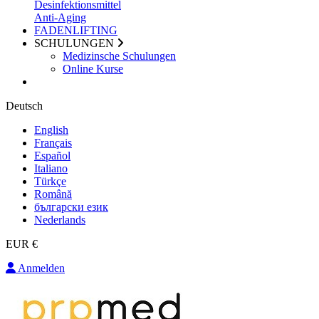
Desinfektionsmittel
Anti-Aging
FADENLIFTING
SCHULUNGEN
Medizinsche Schulungen
Online Kurse
Deutsch
English
Français
Español
Italiano
Türkçe
Română
български език
Nederlands
EUR €
Anmelden