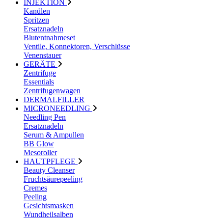
INJEKTION
Kanülen
Spritzen
Ersatznadeln
Blutentnahmeset
Ventile, Konnektoren, Verschlüsse
Venenstauer
GERÄTE
Zentrifuge
Essentials
Zentrifugenwagen
DERMALFILLER
MICRONEEDLING
Needling Pen
Ersatznadeln
Serum & Ampullen
BB Glow
Mesoroller
HAUTPFLEGE
Beauty Cleanser
Fruchtsäurepeeling
Cremes
Peeling
Gesichtsmasken
Wundheilsalben