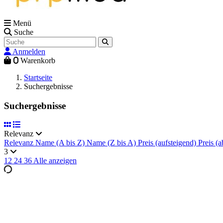
Menü
Suche
Anmelden
0
Warenkorb
Startseite
Suchergebnisse
Suchergebnisse
Relevanz
Relevanz
Name (A bis Z)
Name (Z bis A)
Preis (aufsteigend)
Preis (a
3
12
24
36
Alle anzeigen