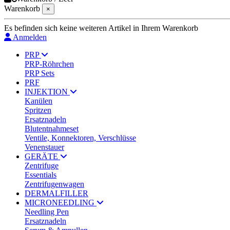
Warenkorb
×
Es befinden sich keine weiteren Artikel in Ihrem Warenkorb
Anmelden
PRP
PRP-Röhrchen
PRP Sets
PRF
INJEKTION
Kanülen
Spritzen
Ersatznadeln
Blutentnahmeset
Ventile, Konnektoren, Verschlüsse
Venenstauer
GERÄTE
Zentrifuge
Essentials
Zentrifugenwagen
DERMALFILLER
MICRONEEDLING
Needling Pen
Ersatznadeln