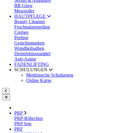
Serum & Ampullen
BB Glow
Mesoroller
HAUTPFLEGE
Beauty Cleanser
Fruchtsäurepeeling
Cremes
Peeling
Gesichtsmasken
Wundheilsalben
Desinfektionsmittel
Anti-Aging
FADENLIFTING
SCHULUNGEN
Medizinsche Schulungen
Online Kurse
PRP
PRP-Röhrchen
PRP Sets
PRF