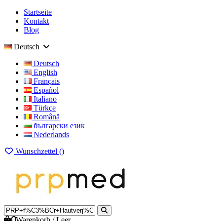
Startseite
Kontakt
Blog
Deutsch
Deutsch
English
Français
Español
Italiano
Türkçe
Română
български език
Nederlands
Wunschzettel (
)
0
Warenkorb
/
Leer