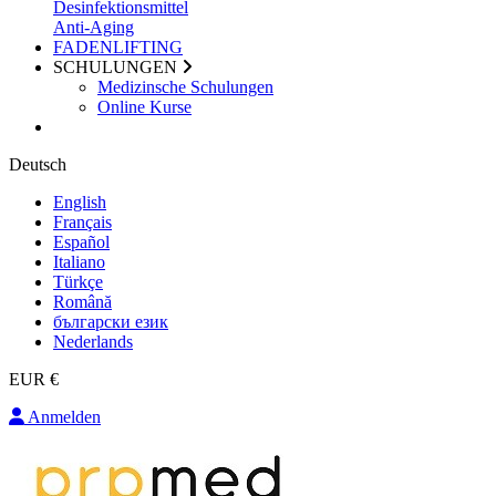
Desinfektionsmittel
Anti-Aging
FADENLIFTING
SCHULUNGEN
Medizinsche Schulungen
Online Kurse
Deutsch
English
Français
Español
Italiano
Türkçe
Română
български език
Nederlands
EUR €
Anmelden