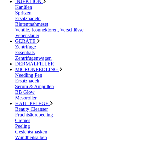
INJEKTION
Kanülen
Spritzen
Ersatznadeln
Blutentnahmeset
Ventile, Konnektoren, Verschlüsse
Venenstauer
GERÄTE
Zentrifuge
Essentials
Zentrifugenwagen
DERMALFILLER
MICRONEEDLING
Needling Pen
Ersatznadeln
Serum & Ampullen
BB Glow
Mesoroller
HAUTPFLEGE
Beauty Cleanser
Fruchtsäurepeeling
Cremes
Peeling
Gesichtsmasken
Wundheilsalben