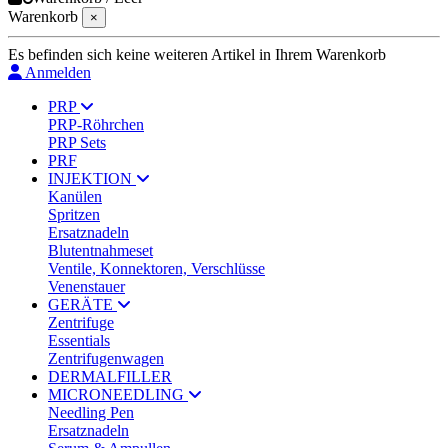
Warenkorb
×
Es befinden sich keine weiteren Artikel in Ihrem Warenkorb
Anmelden
PRP
PRP-Röhrchen
PRP Sets
PRF
INJEKTION
Kanülen
Spritzen
Ersatznadeln
Blutentnahmeset
Ventile, Konnektoren, Verschlüsse
Venenstauer
GERÄTE
Zentrifuge
Essentials
Zentrifugenwagen
DERMALFILLER
MICRONEEDLING
Needling Pen
Ersatznadeln