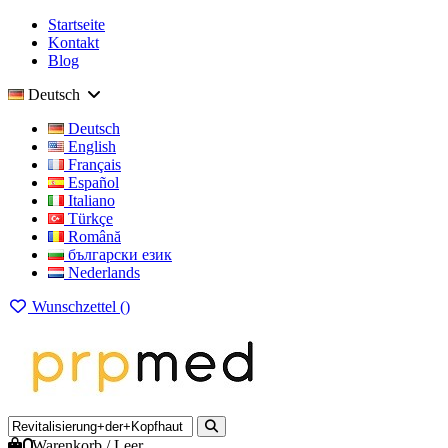
Startseite
Kontakt
Blog
Deutsch
Deutsch
English
Français
Español
Italiano
Türkçe
Română
български език
Nederlands
Wunschzettel (
)
0
Warenkorb
/
Leer