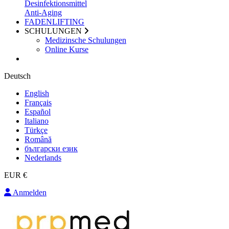
Desinfektionsmittel
Anti-Aging
FADENLIFTING
SCHULUNGEN
Medizinsche Schulungen
Online Kurse
Deutsch
English
Français
Español
Italiano
Türkçe
Română
български език
Nederlands
EUR €
Anmelden