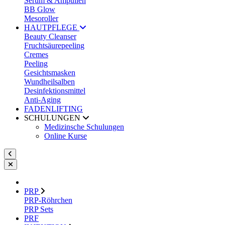
Serum & Ampullen
BB Glow
Mesoroller
HAUTPFLEGE
Beauty Cleanser
Fruchtsäurepeeling
Cremes
Peeling
Gesichtsmasken
Wundheilsalben
Desinfektionsmittel
Anti-Aging
FADENLIFTING
SCHULUNGEN
Medizinsche Schulungen
Online Kurse
PRP
PRP-Röhrchen
PRP Sets
PRF