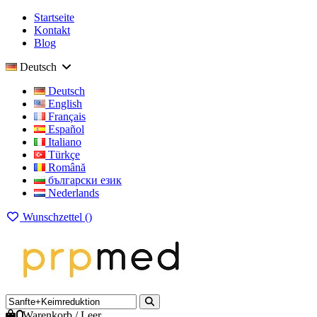
Startseite
Kontakt
Blog
Deutsch
Deutsch
English
Français
Español
Italiano
Türkçe
Română
български език
Nederlands
Wunschzettel (
)
0
Warenkorb
/
Leer