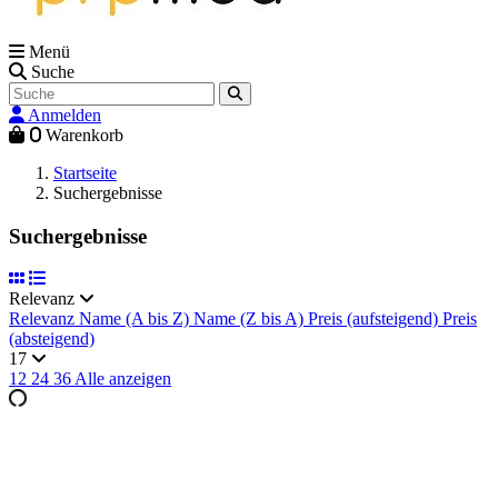
Menü
Suche
Anmelden
0
Warenkorb
Startseite
Suchergebnisse
Suchergebnisse
Relevanz
Relevanz
Name (A bis Z)
Name (Z bis A)
Preis (aufsteigend)
Preis
(absteigend)
17
12
24
36
Alle anzeigen