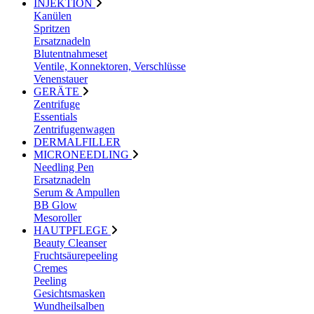
INJEKTION
Kanülen
Spritzen
Ersatznadeln
Blutentnahmeset
Ventile, Konnektoren, Verschlüsse
Venenstauer
GERÄTE
Zentrifuge
Essentials
Zentrifugenwagen
DERMALFILLER
MICRONEEDLING
Needling Pen
Ersatznadeln
Serum & Ampullen
BB Glow
Mesoroller
HAUTPFLEGE
Beauty Cleanser
Fruchtsäurepeeling
Cremes
Peeling
Gesichtsmasken
Wundheilsalben