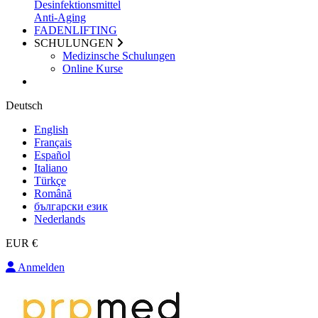
Desinfektionsmittel
Anti-Aging
FADENLIFTING
SCHULUNGEN
Medizinsche Schulungen
Online Kurse
Deutsch
English
Français
Español
Italiano
Türkçe
Română
български език
Nederlands
EUR €
Anmelden