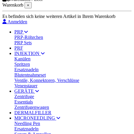
Warenkorb
×
Es befinden sich keine weiteren Artikel in Ihrem Warenkorb
Anmelden
PRP
PRP-Röhrchen
PRP Sets
PRF
INJEKTION
Kanülen
Spritzen
Ersatznadeln
Blutentnahmeset
Ventile, Konnektoren, Verschlüsse
Venenstauer
GERÄTE
Zentrifuge
Essentials
Zentrifugenwagen
DERMALFILLER
MICRONEEDLING
Needling Pen
Ersatznadeln