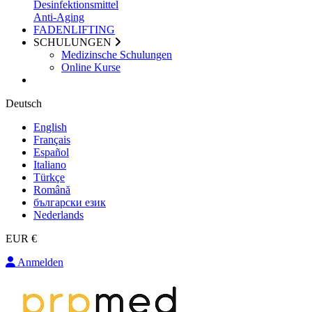
Desinfektionsmittel
Anti-Aging
FADENLIFTING
SCHULUNGEN
Medizinsche Schulungen
Online Kurse
Deutsch
English
Français
Español
Italiano
Türkçe
Română
български език
Nederlands
EUR €
Anmelden