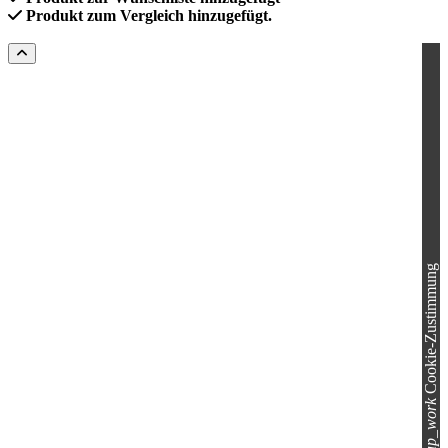
Produkt zum Vergleich hinzugefügt.
Cookie-Zustimmung
group_work