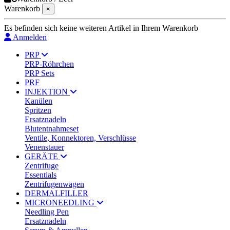
Warenkorb
×
Es befinden sich keine weiteren Artikel in Ihrem Warenkorb
Anmelden
PRP
PRP-Röhrchen
PRP Sets
PRF
INJEKTION
Kanülen
Spritzen
Ersatznadeln
Blutentnahmeset
Ventile, Konnektoren, Verschlüsse
Venenstauer
GERÄTE
Zentrifuge
Essentials
Zentrifugenwagen
DERMALFILLER
MICRONEEDLING
Needling Pen
Ersatznadeln