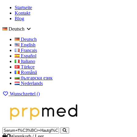
Startseite
Kontakt
Blog
Deutsch
Deutsch
English
Français
Español
Italiano
Türkçe
Română
български език
Nederlands
Wunschzettel (
)
0
Warenkorb
/
Leer