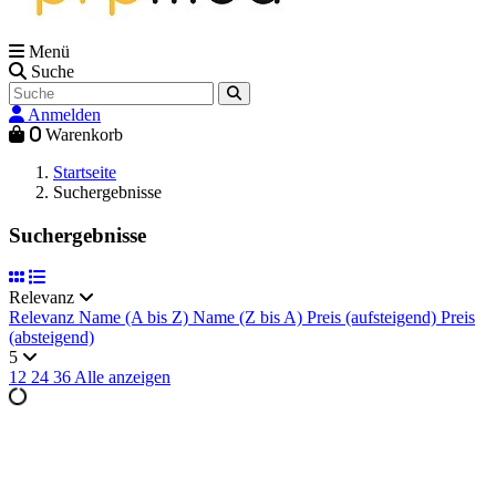
Menü
Suche
Anmelden
0
Warenkorb
Startseite
Suchergebnisse
Suchergebnisse
Relevanz
Relevanz
Name (A bis Z)
Name (Z bis A)
Preis (aufsteigend)
Preis
(absteigend)
5
12
24
36
Alle anzeigen