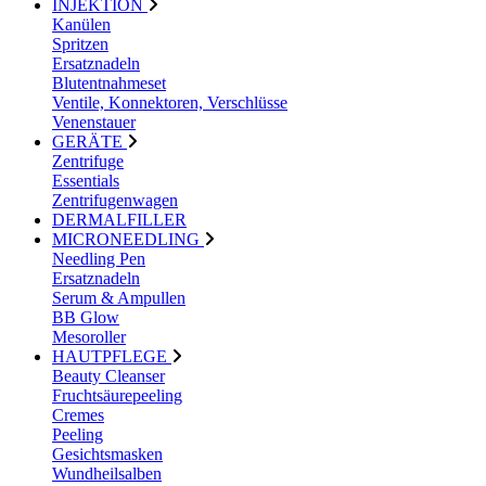
INJEKTION
Kanülen
Spritzen
Ersatznadeln
Blutentnahmeset
Ventile, Konnektoren, Verschlüsse
Venenstauer
GERÄTE
Zentrifuge
Essentials
Zentrifugenwagen
DERMALFILLER
MICRONEEDLING
Needling Pen
Ersatznadeln
Serum & Ampullen
BB Glow
Mesoroller
HAUTPFLEGE
Beauty Cleanser
Fruchtsäurepeeling
Cremes
Peeling
Gesichtsmasken
Wundheilsalben