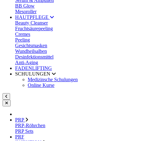
Serum & Ampullen
BB Glow
Mesoroller
HAUTPFLEGE
Beauty Cleanser
Fruchtsäurepeeling
Cremes
Peeling
Gesichtsmasken
Wundheilsalben
Desinfektionsmittel
Anti-Aging
FADENLIFTING
SCHULUNGEN
Medizinsche Schulungen
Online Kurse
PRP
PRP-Röhrchen
PRP Sets
PRF