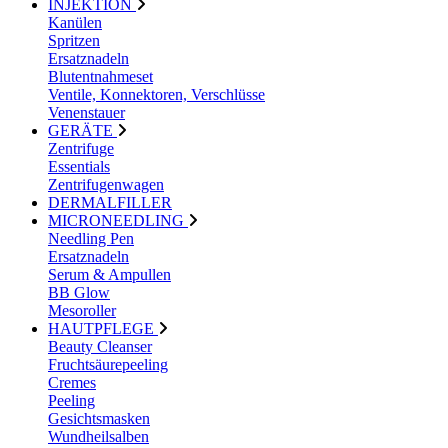
INJEKTION
Kanülen
Spritzen
Ersatznadeln
Blutentnahmeset
Ventile, Konnektoren, Verschlüsse
Venenstauer
GERÄTE
Zentrifuge
Essentials
Zentrifugenwagen
DERMALFILLER
MICRONEEDLING
Needling Pen
Ersatznadeln
Serum & Ampullen
BB Glow
Mesoroller
HAUTPFLEGE
Beauty Cleanser
Fruchtsäurepeeling
Cremes
Peeling
Gesichtsmasken
Wundheilsalben