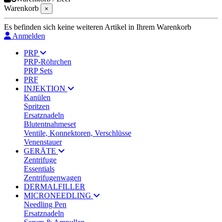
Warenkorb
×
Es befinden sich keine weiteren Artikel in Ihrem Warenkorb
Anmelden
PRP
PRP-Röhrchen
PRP Sets
PRF
INJEKTION
Kanülen
Spritzen
Ersatznadeln
Blutentnahmeset
Ventile, Konnektoren, Verschlüsse
Venenstauer
GERÄTE
Zentrifuge
Essentials
Zentrifugenwagen
DERMALFILLER
MICRONEEDLING
Needling Pen
Ersatznadeln