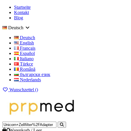
Startseite
Kontakt
Blog
Deutsch
Deutsch
English
Français
Español
Italiano
Türkçe
Română
български език
Nederlands
Wunschzettel (
)
0
Warenkorb
/
Leer