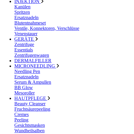
INJEKTION
Kanülen
Spritzen
Ersatznadeln
Blutentnahmeset
Ventile, Konnektoren, Verschlüsse
Venenstauer
GERÄTE
Zentrifuge
Essentials
Zentrifugenwagen
DERMALFILLER
MICRONEEDLING
Needling Pen
Ersatznadeln
Serum & Ampullen
BB Glow
Mesoroller
HAUTPFLEGE
Beauty Cleanser
Fruchtsäurepeeling
Cremes
Peeling
Gesichtsmasken
Wundheilsalben