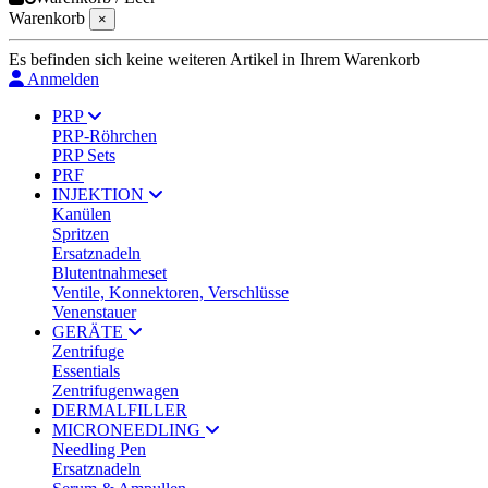
Warenkorb
×
Es befinden sich keine weiteren Artikel in Ihrem Warenkorb
Anmelden
PRP
PRP-Röhrchen
PRP Sets
PRF
INJEKTION
Kanülen
Spritzen
Ersatznadeln
Blutentnahmeset
Ventile, Konnektoren, Verschlüsse
Venenstauer
GERÄTE
Zentrifuge
Essentials
Zentrifugenwagen
DERMALFILLER
MICRONEEDLING
Needling Pen
Ersatznadeln