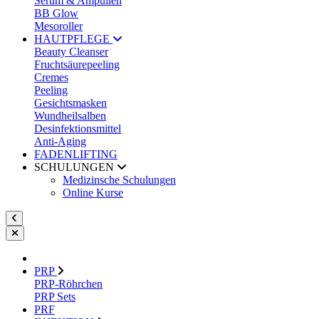
Serum & Ampullen
BB Glow
Mesoroller
HAUTPFLEGE
Beauty Cleanser
Fruchtsäurepeeling
Cremes
Peeling
Gesichtsmasken
Wundheilsalben
Desinfektionsmittel
Anti-Aging
FADENLIFTING
SCHULUNGEN
Medizinsche Schulungen
Online Kurse
PRP
PRP-Röhrchen
PRP Sets
PRF