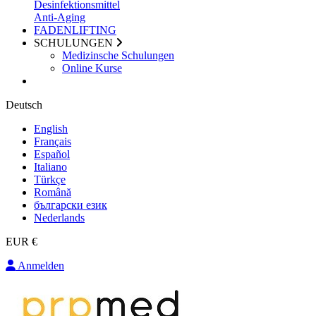
Desinfektionsmittel
Anti-Aging
FADENLIFTING
SCHULUNGEN
Medizinsche Schulungen
Online Kurse
Deutsch
English
Français
Español
Italiano
Türkçe
Română
български език
Nederlands
EUR €
Anmelden