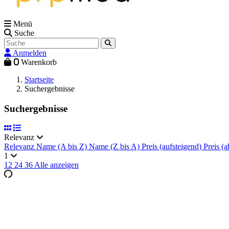
Menü
Suche
Anmelden
0
Warenkorb
Startseite
Suchergebnisse
Suchergebnisse
Relevanz
Relevanz
Name (A bis Z)
Name (Z bis A)
Preis (aufsteigend)
Preis (a
1
12
24
36
Alle anzeigen