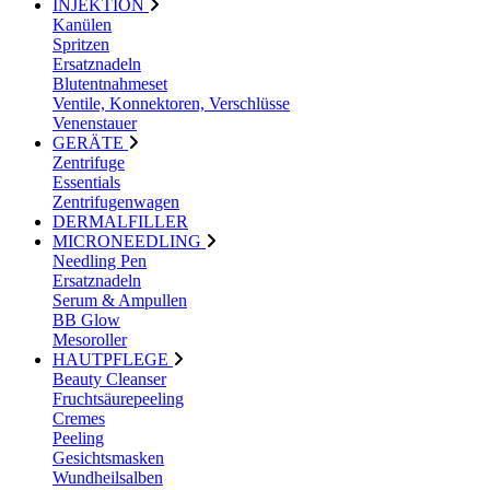
INJEKTION
Kanülen
Spritzen
Ersatznadeln
Blutentnahmeset
Ventile, Konnektoren, Verschlüsse
Venenstauer
GERÄTE
Zentrifuge
Essentials
Zentrifugenwagen
DERMALFILLER
MICRONEEDLING
Needling Pen
Ersatznadeln
Serum & Ampullen
BB Glow
Mesoroller
HAUTPFLEGE
Beauty Cleanser
Fruchtsäurepeeling
Cremes
Peeling
Gesichtsmasken
Wundheilsalben