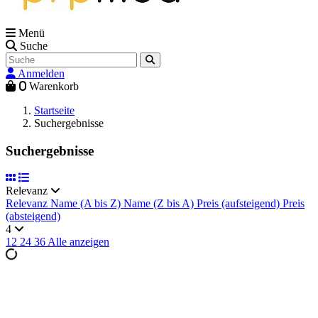
Menü
Suche
Anmelden
0
Warenkorb
Startseite
Suchergebnisse
Suchergebnisse
Relevanz
Relevanz
Name (A bis Z)
Name (Z bis A)
Preis (aufsteigend)
Preis
(absteigend)
4
12
24
36
Alle anzeigen