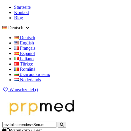
Startseite
Kontakt
Blog
Deutsch
Deutsch
English
Français
Español
Italiano
Türkçe
Română
български език
Nederlands
Wunschzettel (
)
0
Warenkorb
/
Leer