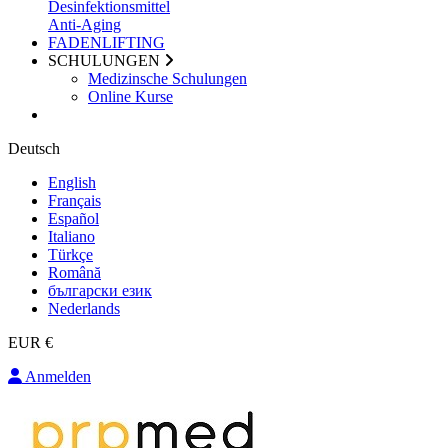
Desinfektionsmittel
Anti-Aging
FADENLIFTING
SCHULUNGEN
Medizinsche Schulungen
Online Kurse
Deutsch
English
Français
Español
Italiano
Türkçe
Română
български език
Nederlands
EUR €
Anmelden