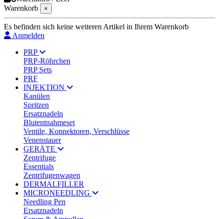
Warenkorb
×
Es befinden sich keine weiteren Artikel in Ihrem Warenkorb
Anmelden
PRP
PRP-Röhrchen
PRP Sets
PRF
INJEKTION
Kanülen
Spritzen
Ersatznadeln
Blutentnahmeset
Ventile, Konnektoren, Verschlüsse
Venenstauer
GERÄTE
Zentrifuge
Essentials
Zentrifugenwagen
DERMALFILLER
MICRONEEDLING
Needling Pen
Ersatznadeln