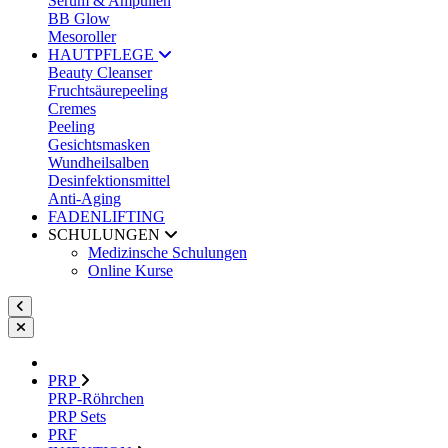
Serum & Ampullen
BB Glow
Mesoroller
HAUTPFLEGE
Beauty Cleanser
Fruchtsäurepeeling
Cremes
Peeling
Gesichtsmasken
Wundheilsalben
Desinfektionsmittel
Anti-Aging
FADENLIFTING
SCHULUNGEN
Medizinsche Schulungen
Online Kurse
PRP
PRP-Röhrchen
PRP Sets
PRF