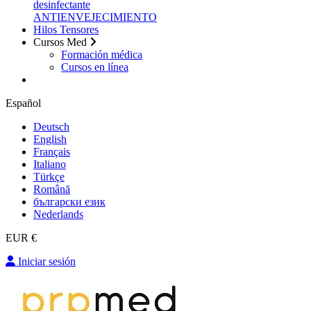
desinfectante
ANTIENVEJECIMIENTO
Hilos Tensores
Cursos Med
Formación médica
Cursos en línea
Español
Deutsch
English
Français
Italiano
Türkçe
Română
български език
Nederlands
EUR €
Iniciar sesión