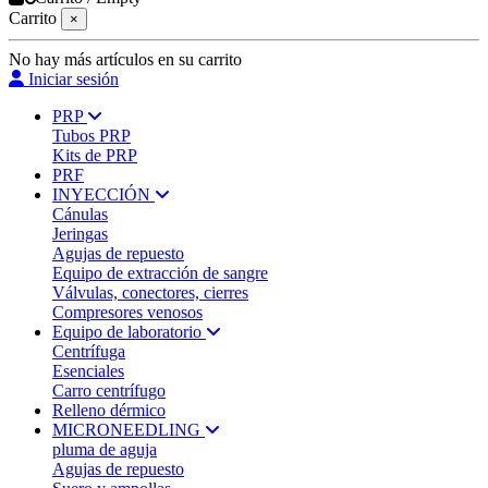
Carrito
×
No hay más artículos en su carrito
Iniciar sesión
PRP
Tubos PRP
Kits de PRP
PRF
INYECCIÓN
Cánulas
Jeringas
Agujas de repuesto
Equipo de extracción de sangre
Válvulas, conectores, cierres
Compresores venosos
Equipo de laboratorio
Centrífuga
Esenciales
Carro centrífugo
Relleno dérmico
MICRONEEDLING
pluma de aguja
Agujas de repuesto