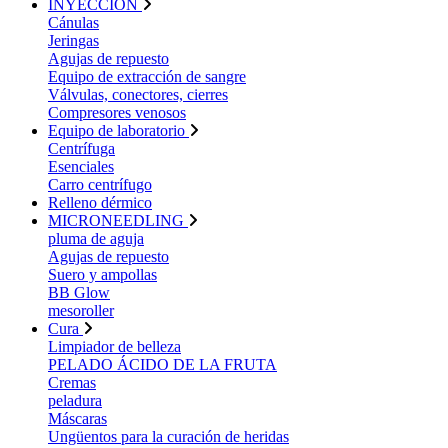
INYECCIÓN
Cánulas
Jeringas
Agujas de repuesto
Equipo de extracción de sangre
Válvulas, conectores, cierres
Compresores venosos
Equipo de laboratorio
Centrífuga
Esenciales
Carro centrífugo
Relleno dérmico
MICRONEEDLING
pluma de aguja
Agujas de repuesto
Suero y ampollas
BB Glow
mesoroller
Cura
Limpiador de belleza
PELADO ÁCIDO DE LA FRUTA
Cremas
peladura
Máscaras
Ungüentos para la curación de heridas