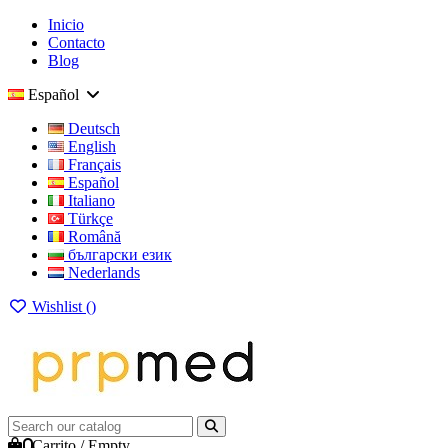
Inicio
Contacto
Blog
Español
Deutsch
English
Français
Español
Italiano
Türkçe
Română
български език
Nederlands
Wishlist (
)
0
Carrito
/
Empty