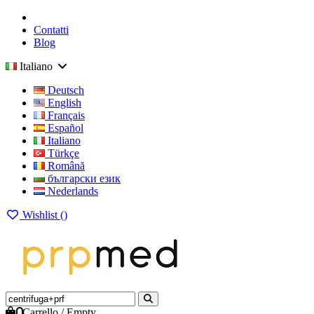
Contatti
Blog
Italiano
Deutsch
English
Français
Español
Italiano
Türkçe
Română
български език
Nederlands
Wishlist (
)
0
Carrello
/
Empty