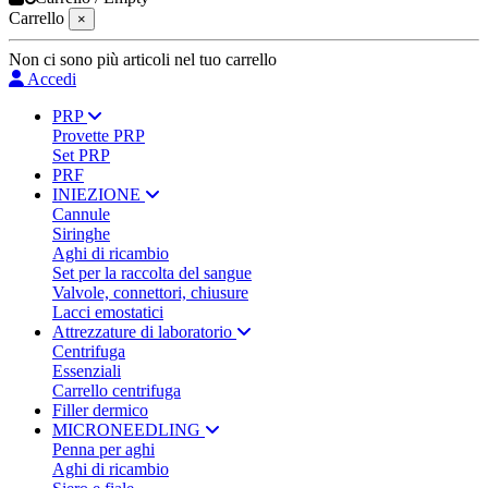
Carrello
×
Non ci sono più articoli nel tuo carrello
Accedi
PRP
Provette PRP
Set PRP
PRF
INIEZIONE
Cannule
Siringhe
Aghi di ricambio
Set per la raccolta del sangue
Valvole, connettori, chiusure
Lacci emostatici
Attrezzature di laboratorio
Centrifuga
Essenziali
Carrello centrifuga
Filler dermico
MICRONEEDLING
Penna per aghi
Aghi di ricambio