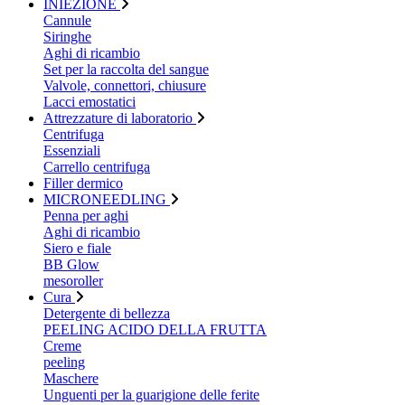
INIEZIONE
Cannule
Siringhe
Aghi di ricambio
Set per la raccolta del sangue
Valvole, connettori, chiusure
Lacci emostatici
Attrezzature di laboratorio
Centrifuga
Essenziali
Carrello centrifuga
Filler dermico
MICRONEEDLING
Penna per aghi
Aghi di ricambio
Siero e fiale
BB Glow
mesoroller
Cura
Detergente di bellezza
PEELING ACIDO DELLA FRUTTA
Creme
peeling
Maschere
Unguenti per la guarigione delle ferite