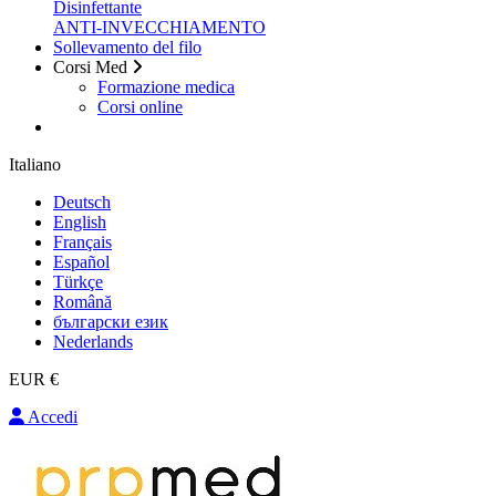
Disinfettante
ANTI-INVECCHIAMENTO
Sollevamento del filo
Corsi Med
Formazione medica
Corsi online
Italiano
Deutsch
English
Français
Español
Türkçe
Română
български език
Nederlands
EUR €
Accedi