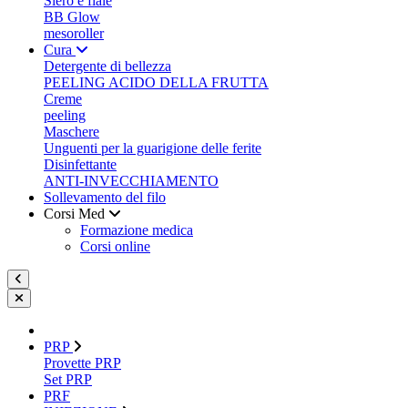
Siero e fiale
BB Glow
mesoroller
Cura
Detergente di bellezza
PEELING ACIDO DELLA FRUTTA
Creme
peeling
Maschere
Unguenti per la guarigione delle ferite
Disinfettante
ANTI-INVECCHIAMENTO
Sollevamento del filo
Corsi Med
Formazione medica
Corsi online
PRP
Provette PRP
Set PRP
PRF