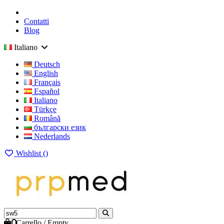
Contatti
Blog
Italiano
Deutsch
English
Français
Español
Italiano
Türkçe
Română
български език
Nederlands
Wishlist (
)
0
Carrello
/
Empty