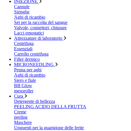
INIEZIONE
Cannule
Siringhe
Aghi di ricambio
Set per la raccolta del sangue
Valvole, connettori, chiusure
Lacci emostatici
Attrezzature di laboratorio
Centrifuga
Essenziali
Carrello centrifuga
Filler dermico
MICRONEEDLING
Penna per aghi
Aghi di ricambio
Siero e fiale
BB Glow
mesoroller
Cura
Detergente di bellezza
PEELING ACIDO DELLA FRUTTA
Creme
peeling
Maschere
Unguenti per la guarigione delle ferite