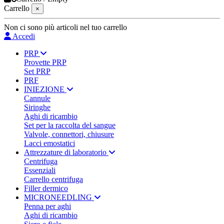
Carrello
×
Non ci sono più articoli nel tuo carrello
Accedi
PRP
Provette PRP
Set PRP
PRF
INIEZIONE
Cannule
Siringhe
Aghi di ricambio
Set per la raccolta del sangue
Valvole, connettori, chiusure
Lacci emostatici
Attrezzature di laboratorio
Centrifuga
Essenziali
Carrello centrifuga
Filler dermico
MICRONEEDLING
Penna per aghi
Aghi di ricambio