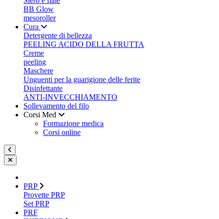
Siero e fiale
BB Glow
mesoroller
Cura
Detergente di bellezza
PEELING ACIDO DELLA FRUTTA
Creme
peeling
Maschere
Unguenti per la guarigione delle ferite
Disinfettante
ANTI-INVECCHIAMENTO
Sollevamento del filo
Corsi Med
Formazione medica
Corsi online
PRP
Provette PRP
Set PRP
PRF