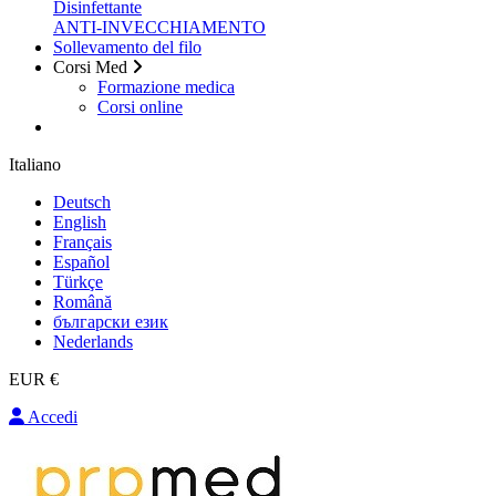
Disinfettante
ANTI-INVECCHIAMENTO
Sollevamento del filo
Corsi Med
Formazione medica
Corsi online
Italiano
Deutsch
English
Français
Español
Türkçe
Română
български език
Nederlands
EUR €
Accedi