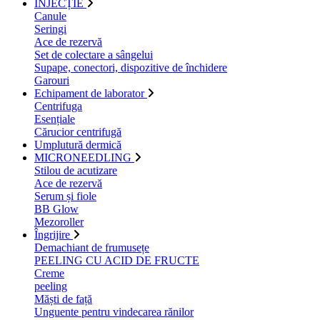
INJECȚIE
Canule
Seringi
Ace de rezervă
Set de colectare a sângelui
Supape, conectori, dispozitive de închidere
Garouri
Echipament de laborator
Centrifuga
Esențiale
Cărucior centrifugă
Umplutură dermică
MICRONEEDLING
Stilou de acutizare
Ace de rezervă
Serum și fiole
BB Glow
Mezoroller
Îngrijire
Demachiant de frumusețe
PEELING CU ACID DE FRUCTE
Creme
peeling
Măști de față
Unguente pentru vindecarea rănilor