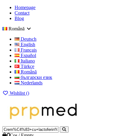
Homepage
Contact
Blog
Română
Deutsch
English
Français
Español
Italiano
Türkçe
Română
български език
Nederlands
Wishlist (
)
0
Cos
/
Empty