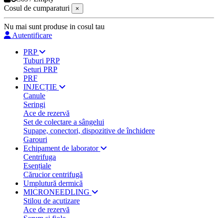
Cosul de cumparaturi
×
Nu mai sunt produse in cosul tau
Autentificare
PRP
Tuburi PRP
Seturi PRP
PRF
INJECȚIE
Canule
Seringi
Ace de rezervă
Set de colectare a sângelui
Supape, conectori, dispozitive de închidere
Garouri
Echipament de laborator
Centrifuga
Esențiale
Cărucior centrifugă
Umplutură dermică
MICRONEEDLING
Stilou de acutizare
Ace de rezervă