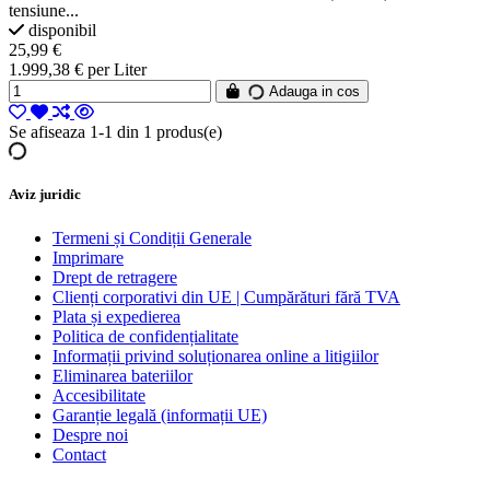
tensiune...
disponibil
25,99 €
1.999,38 € per Liter
Adauga in cos
Se afiseaza 1-1 din 1 produs(e)
Aviz juridic
Termeni și Condiții Generale
Imprimare
Drept de retragere
Clienți corporativi din UE | Cumpărături fără TVA
Plata și expedierea
Politica de confidențialitate
Informații privind soluționarea online a litigiilor
Eliminarea bateriilor
Accesibilitate
Garanție legală (informații UE)
Despre noi
Contact