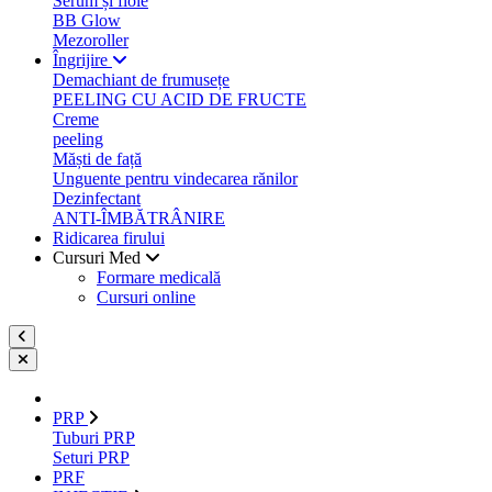
Serum și fiole
BB Glow
Mezoroller
Îngrijire
Demachiant de frumusețe
PEELING CU ACID DE FRUCTE
Creme
peeling
Măști de față
Unguente pentru vindecarea rănilor
Dezinfectant
ANTI-ÎMBĂTRÂNIRE
Ridicarea firului
Cursuri Med
Formare medicală
Cursuri online
PRP
Tuburi PRP
Seturi PRP
PRF