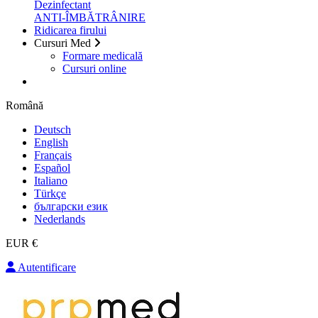
Dezinfectant
ANTI-ÎMBĂTRÂNIRE
Ridicarea firului
Cursuri Med
Formare medicală
Cursuri online
Română
Deutsch
English
Français
Español
Italiano
Türkçe
български език
Nederlands
EUR €
Autentificare