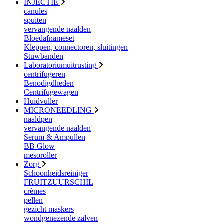
INJECTIE
canules
spuiten
vervangende naalden
Bloedafnameset
Kleppen, connectoren, sluitingen
Stuwbanden
Laboratoriumuitrusting
centrifugeren
Benodigdheden
Centrifugewagen
Huidvuller
MICRONEEDLING
naaldpen
vervangende naalden
Serum & Ampullen
BB Glow
mesoroller
Zorg
Schoonheidsreiniger
FRUITZUURSCHIL
crèmes
pellen
gezicht maskers
wondgenezende zalven