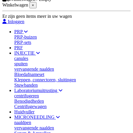
Winkelwagen
×
Er zijn geen items meer in uw wagen
Inloggen
PRP
PRP-buizen
PRP-sets
PRF
INJECTIE
canules
spuiten
vervangende naalden
Bloedafnameset
Kleppen, connectoren, sluitingen
Stuwbanden
Laboratoriumuitrusting
centrifugeren
Benodigdheden
Centrifugewagen
Huidvuller
MICRONEEDLING
naaldpen
vervangende naalden