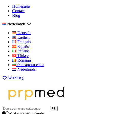
Homepage
Contact
Blog
Nederlands
Deutsch
English
Français
Español
Italiano
Türkçe
Română
български език
Nederlands
Wishlist (
)
0
Winkelwagen
/
Empty