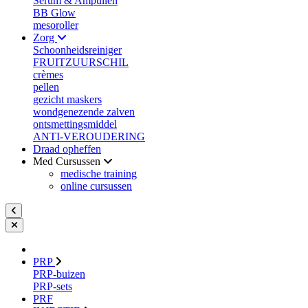
Serum & Ampullen
BB Glow
mesoroller
Zorg
Schoonheidsreiniger
FRUITZUURSCHIL
crèmes
pellen
gezicht maskers
wondgenezende zalven
ontsmettingsmiddel
ANTI-VEROUDERING
Draad opheffen
Med Cursussen
medische training
online cursussen
PRP
PRP-buizen
PRP-sets
PRF