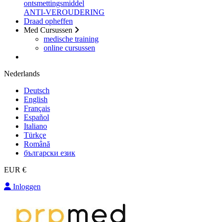
ontsmettingsmiddel
ANTI-VEROUDERING
Draad opheffen
Med Cursussen
medische training
online cursussen
Nederlands
Deutsch
English
Français
Español
Italiano
Türkçe
Română
български език
EUR €
Inloggen