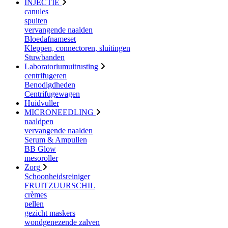
INJECTIE
canules
spuiten
vervangende naalden
Bloedafnameset
Kleppen, connectoren, sluitingen
Stuwbanden
Laboratoriumuitrusting
centrifugeren
Benodigdheden
Centrifugewagen
Huidvuller
MICRONEEDLING
naaldpen
vervangende naalden
Serum & Ampullen
BB Glow
mesoroller
Zorg
Schoonheidsreiniger
FRUITZUURSCHIL
crèmes
pellen
gezicht maskers
wondgenezende zalven