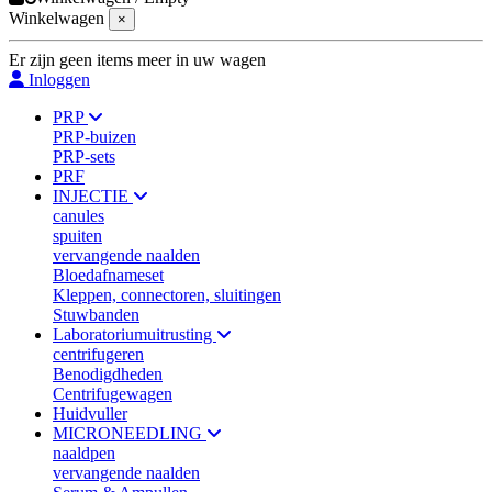
Winkelwagen
×
Er zijn geen items meer in uw wagen
Inloggen
PRP
PRP-buizen
PRP-sets
PRF
INJECTIE
canules
spuiten
vervangende naalden
Bloedafnameset
Kleppen, connectoren, sluitingen
Stuwbanden
Laboratoriumuitrusting
centrifugeren
Benodigdheden
Centrifugewagen
Huidvuller
MICRONEEDLING
naaldpen
vervangende naalden