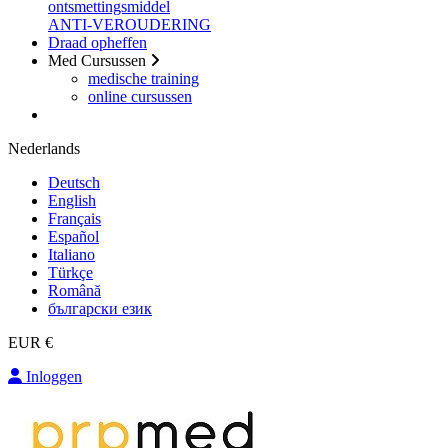
ontsmettingsmiddel
ANTI-VEROUDERING
Draad opheffen
Med Cursussen
medische training
online cursussen
Nederlands
Deutsch
English
Français
Español
Italiano
Türkçe
Română
български език
EUR €
Inloggen