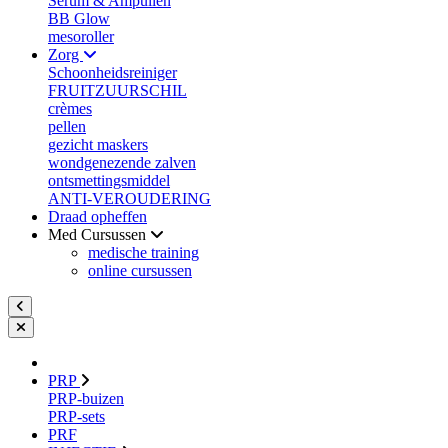
Serum & Ampullen
BB Glow
mesoroller
Zorg
Schoonheidsreiniger
FRUITZUURSCHIL
crèmes
pellen
gezicht maskers
wondgenezende zalven
ontsmettingsmiddel
ANTI-VEROUDERING
Draad opheffen
Med Cursussen
medische training
online cursussen
PRP
PRP-buizen
PRP-sets
PRF