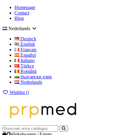
Homepage
Contact
Blog
Nederlands
Deutsch
English
Français
Español
Italiano
Türkçe
Română
български език
Nederlands
Wishlist (
)
0
Winkelwagen
/
Empty