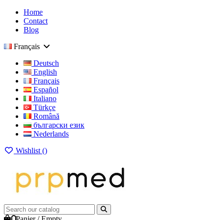
Home
Contact
Blog
Français
Deutsch
English
Français
Español
Italiano
Türkçe
Română
български език
Nederlands
Wishlist (
)
0
Panier
/
Empty