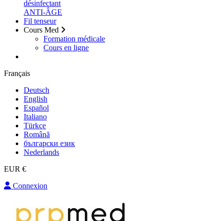
désinfectant
ANTI-ÂGE
Fil tenseur
Cours Med
Formation médicale
Cours en ligne
Français
Deutsch
English
Español
Italiano
Türkçe
Română
български език
Nederlands
EUR €
Connexion