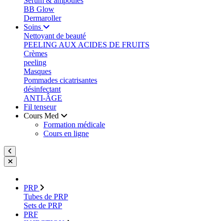
Sérum & ampoules
BB Glow
Dermaroller
Soins
Nettoyant de beauté
PEELING AUX ACIDES DE FRUITS
Crèmes
peeling
Masques
Pommades cicatrisantes
désinfectant
ANTI-ÂGE
Fil tenseur
Cours Med
Formation médicale
Cours en ligne
PRP
Tubes de PRP
Sets de PRP
PRF