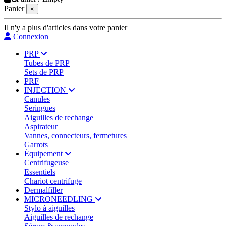
Panier
×
Il n'y a plus d'articles dans votre panier
Connexion
PRP
Tubes de PRP
Sets de PRP
PRF
INJECTION
Canules
Seringues
Aiguilles de rechange
Aspirateur
Vannes, connecteurs, fermetures
Garrots
Équipement
Centrifugeuse
Essentiels
Chariot centrifuge
Dermalfiller
MICRONEEDLING
Stylo à aiguilles
Aiguilles de rechange