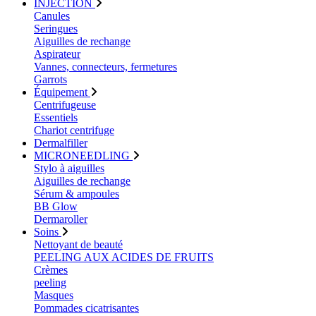
INJECTION
Canules
Seringues
Aiguilles de rechange
Aspirateur
Vannes, connecteurs, fermetures
Garrots
Équipement
Centrifugeuse
Essentiels
Chariot centrifuge
Dermalfiller
MICRONEEDLING
Stylo à aiguilles
Aiguilles de rechange
Sérum & ampoules
BB Glow
Dermaroller
Soins
Nettoyant de beauté
PEELING AUX ACIDES DE FRUITS
Crèmes
peeling
Masques
Pommades cicatrisantes