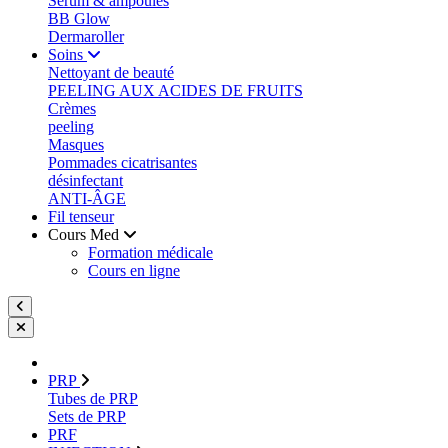
Sérum & ampoules
BB Glow
Dermaroller
Soins
Nettoyant de beauté
PEELING AUX ACIDES DE FRUITS
Crèmes
peeling
Masques
Pommades cicatrisantes
désinfectant
ANTI-ÂGE
Fil tenseur
Cours Med
Formation médicale
Cours en ligne
PRP
Tubes de PRP
Sets de PRP
PRF