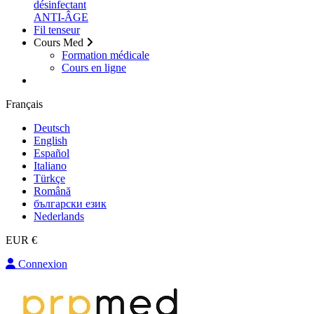
désinfectant
ANTI-ÂGE
Fil tenseur
Cours Med
Formation médicale
Cours en ligne
Français
Deutsch
English
Español
Italiano
Türkçe
Română
български език
Nederlands
EUR €
Connexion