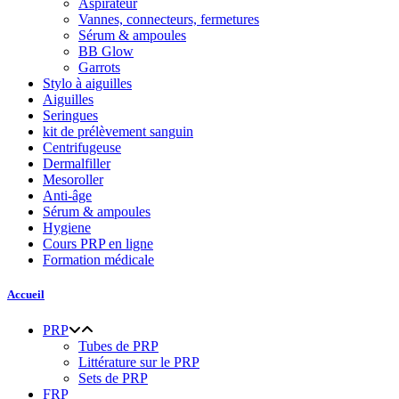
Aspirateur
Vannes, connecteurs, fermetures
Sérum & ampoules
BB Glow
Garrots
Stylo à aiguilles
Aiguilles
Seringues
kit de prélèvement sanguin
Centrifugeuse
Dermalfiller
Mesoroller
Anti-âge
Sérum & ampoules
Hygiene
Cours PRP en ligne
Formation médicale
Accueil
PRP
Tubes de PRP
Littérature sur le PRP
Sets de PRP
FRP