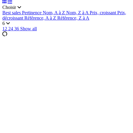
Choisir
Best sales
Pertinence
Nom, A à Z
Nom, Z à A
Prix, croissant
Prix,
décroissant
Référence, A à Z
Référence, Z à A
6
12
24
36
Show all