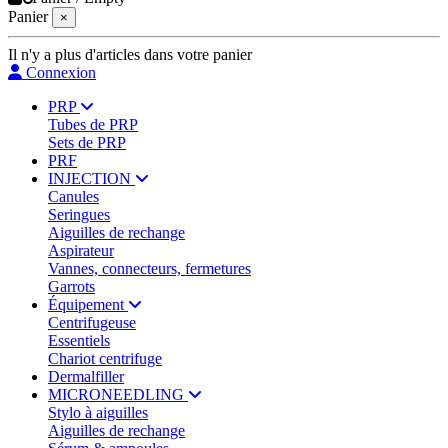
Panier
×
Il n'y a plus d'articles dans votre panier
Connexion
PRP
Tubes de PRP
Sets de PRP
PRF
INJECTION
Canules
Seringues
Aiguilles de rechange
Aspirateur
Vannes, connecteurs, fermetures
Garrots
Équipement
Centrifugeuse
Essentiels
Chariot centrifuge
Dermalfiller
MICRONEEDLING
Stylo à aiguilles
Aiguilles de rechange