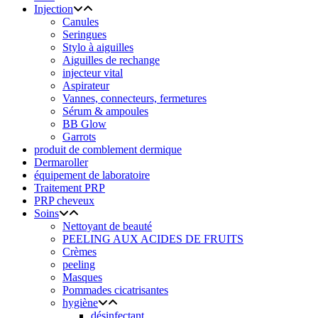
Injection
Canules
Seringues
Stylo à aiguilles
Aiguilles de rechange
injecteur vital
Aspirateur
Vannes, connecteurs, fermetures
Sérum & ampoules
BB Glow
Garrots
produit de comblement dermique
Dermaroller
équipement de laboratoire
Traitement PRP
PRP cheveux
Soins
Nettoyant de beauté
PEELING AUX ACIDES DE FRUITS
Crèmes
peeling
Masques
Pommades cicatrisantes
hygiène
désinfectant