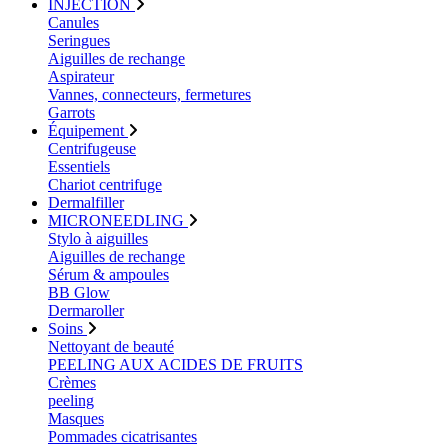
INJECTION
Canules
Seringues
Aiguilles de rechange
Aspirateur
Vannes, connecteurs, fermetures
Garrots
Équipement
Centrifugeuse
Essentiels
Chariot centrifuge
Dermalfiller
MICRONEEDLING
Stylo à aiguilles
Aiguilles de rechange
Sérum & ampoules
BB Glow
Dermaroller
Soins
Nettoyant de beauté
PEELING AUX ACIDES DE FRUITS
Crèmes
peeling
Masques
Pommades cicatrisantes