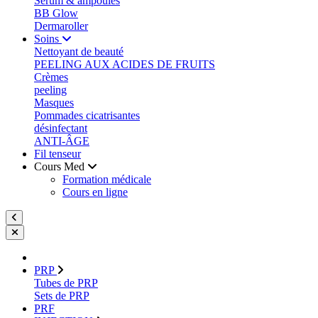
Sérum & ampoules
BB Glow
Dermaroller
Soins
Nettoyant de beauté
PEELING AUX ACIDES DE FRUITS
Crèmes
peeling
Masques
Pommades cicatrisantes
désinfectant
ANTI-ÂGE
Fil tenseur
Cours Med
Formation médicale
Cours en ligne
PRP
Tubes de PRP
Sets de PRP
PRF