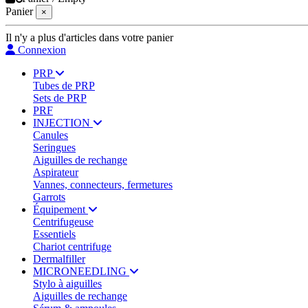
Panier
×
Il n'y a plus d'articles dans votre panier
Connexion
PRP
Tubes de PRP
Sets de PRP
PRF
INJECTION
Canules
Seringues
Aiguilles de rechange
Aspirateur
Vannes, connecteurs, fermetures
Garrots
Équipement
Centrifugeuse
Essentiels
Chariot centrifuge
Dermalfiller
MICRONEEDLING
Stylo à aiguilles
Aiguilles de rechange