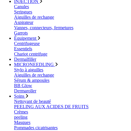
INJECTION
Canules
Seringues
Aiguilles de rechange
Aspirateur
Vannes, connecteurs, fermetures
Garrots
Équipement
Centrifugeuse
Essentiels
Chariot centrifuge
Dermalfiller
MICRONEEDLING
Stylo à aiguilles
Aiguilles de rechange
Sérum & ampoules
BB Glow
Dermaroller
Soins
Nettoyant de beauté
PEELING AUX ACIDES DE FRUITS
Crèmes
peeling
Masques
Pommades cicatrisantes