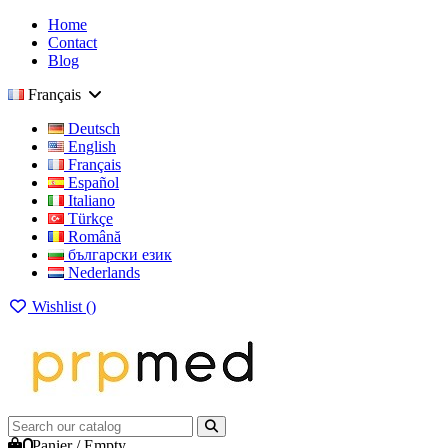
Home
Contact
Blog
Français
Deutsch
English
Français
Español
Italiano
Türkçe
Română
български език
Nederlands
Wishlist (
)
0
Panier
/
Empty