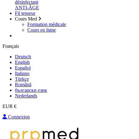
désinfectant
ANTI-ÂGE
Fil tenseur
Cours Med
Formation médicale
Cours en ligne
Français
Deutsch
English
Español
Italiano
Türkçe
Română
български език
Nederlands
EUR €
Connexion