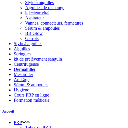
Stylo à aiguilles
Aiguilles de rechange
injecteur vital
Aspirateur
Vannes, connecteurs, fermetures
Sérum & ampoules
BB Glow
Garrots
Stylo à aiguilles
Aiguilles
Seringues
kit de prélèvement sanguin
Centrifugeuse
Dermalfiller
Mesoroller
Anti-âge
Sérum & ampoules
Hygiene
Cours PRP en ligne
Formation médicale
Accueil
PRP
Tubes de PRP