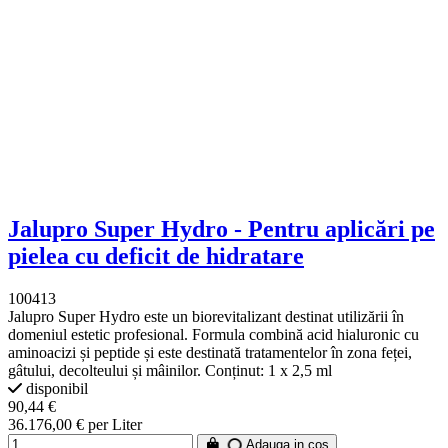
Jalupro Super Hydro - Pentru aplicări pe
pielea cu deficit de hidratare
100413
Jalupro Super Hydro este un biorevitalizant destinat utilizării în
domeniul estetic profesional. Formula combină acid hialuronic cu
aminoacizi și peptide și este destinată tratamentelor în zona feței,
gâtului, decolteului și mâinilor. Conținut: 1 x 2,5 ml
disponibil
90,44 €
36.176,00 € per Liter
Adauga in cos