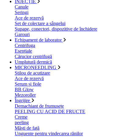
INJECȚIE
Canule
Seringi
Ace de rezervă
Set de colectare a sângelui
Supape, conectori, dispozitive de închidere
Garouri
Echipament de laborator
Centrifuga
Esențiale
Cărucior centrifugă
Umplutură dermică
MICRONEEDLING
Stilou de acutizare
Ace de rezervă
Serum și fiole
BB Glow
Mezoroller
Îngrijire
Demachiant de frumusețe
PEELING CU ACID DE FRUCTE
Creme
peeling
Măști de față
Unguente pentru vindecarea rănilor