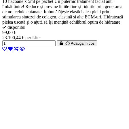
10 flacoane x 5ml pe pachet Un puternic tratament facial anti-
îmbătrânire! Reduce și previne liniile fine și ridurile prin generarea
de noi celule cutanate. Îmbunătățește elasticitatea pielii prin
stimularea sintezei de colagen, elastină și alte ECM-uri. Hidratează
pielea uscată și o ajută să își mențină echilibrul optim de hidratare.
disponibil
99,00 €
23.190,44 € per Liter
Adauga in cos