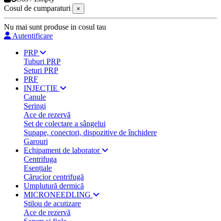
Cosul de cumparaturi
×
Nu mai sunt produse in cosul tau
Autentificare
PRP
Tuburi PRP
Seturi PRP
PRF
INJECȚIE
Canule
Seringi
Ace de rezervă
Set de colectare a sângelui
Supape, conectori, dispozitive de închidere
Garouri
Echipament de laborator
Centrifuga
Esențiale
Cărucior centrifugă
Umplutură dermică
MICRONEEDLING
Stilou de acutizare
Ace de rezervă