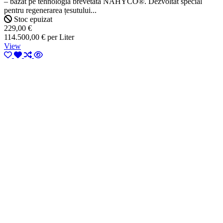
– bazat pe tehnologia brevetată NAHYCO®. Dezvoltat special
pentru regenerarea țesutului...
Stoc epuizat
229,00 €
114.500,00 € per Liter
View