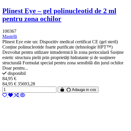
Plinest Eye – gel polinucleotid de 2 ml
pentru zona ochilor
100367
Mastelli
Plinest Eye este un: Dispozitiv medical certificat CE (gel steril)
Conține polinucleotide foarte purificate (tehnologie HPT™)
Dezvoltat pentru utilizare intradermică în zona perioculară Susține
estetic structura pielii prin proprietăți hidratante și de susținere
structurală Formulat special pentru zona sensibilă din jurul ochilor
Doar pentru...
disponibil
84,95 €
84,95 € 35693,28
Adauga in cos