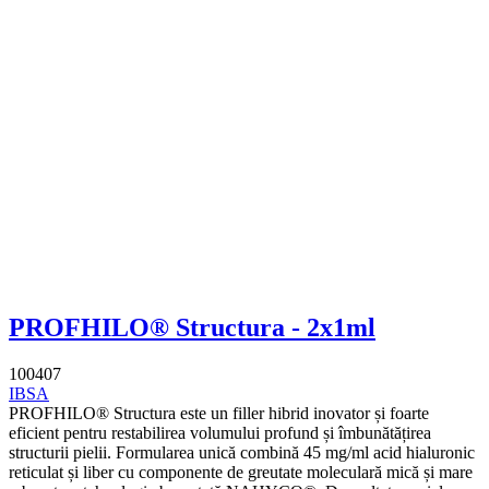
PROFHILO® Structura - 2x1ml
100407
IBSA
PROFHILO® Structura este un filler hibrid inovator și foarte
eficient pentru restabilirea volumului profund și îmbunătățirea
structurii pielii. Formularea unică combină 45 mg/ml acid hialuronic
reticulat și liber cu componente de greutate moleculară mică și mare