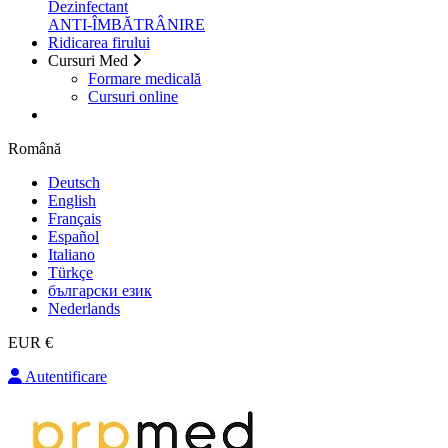
Dezinfectant
ANTI-ÎMBĂTRÂNIRE
Ridicarea firului
Cursuri Med
Formare medicală
Cursuri online
Română
Deutsch
English
Français
Español
Italiano
Türkçe
български език
Nederlands
EUR €
Autentificare