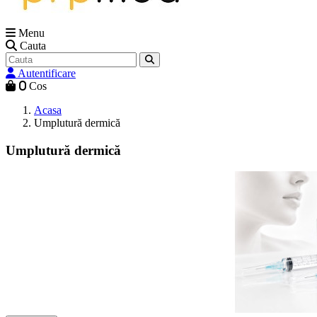
Menu
Cauta
Autentificare
0
Cos
Acasa
Umplutură dermică
Umplutură dermică