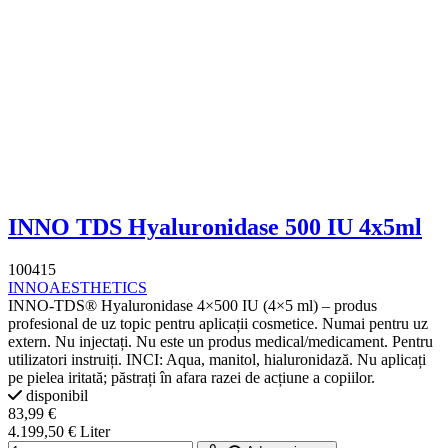
INNO TDS Hyaluronidase 500 IU 4x5ml
100415
INNOAESTHETICS
INNO-TDS® Hyaluronidase 4×500 IU (4×5 ml) – produs
profesional de uz topic pentru aplicații cosmetice. Numai pentru uz
extern. Nu injectați. Nu este un produs medical/medicament. Pentru
utilizatori instruiți. INCI: Aqua, manitol, hialuronidază. Nu aplicați
pe pielea iritată; păstrați în afara razei de acțiune a copiilor.
disponibil
83,99 €
4.199,50 € Liter