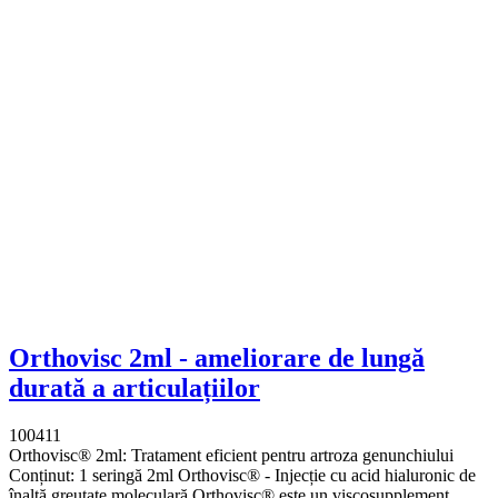
Orthovisc 2ml - ameliorare de lungă
durată a articulațiilor
100411
Orthovisc® 2ml: Tratament eficient pentru artroza genunchiului
Conținut: 1 seringă 2ml Orthovisc® - Injecție cu acid hialuronic de
înaltă greutate moleculară Orthovisc® este un viscosupplement