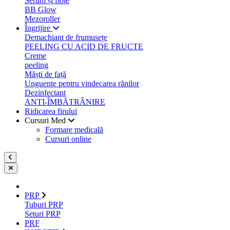
Serum și fiole
BB Glow
Mezoroller
Îngrijire
Demachiant de frumusețe
PEELING CU ACID DE FRUCTE
Creme
peeling
Măști de față
Unguente pentru vindecarea rănilor
Dezinfectant
ANTI-ÎMBĂTRÂNIRE
Ridicarea firului
Cursuri Med
Formare medicală
Cursuri online
PRP
Tuburi PRP
Seturi PRP
PRF