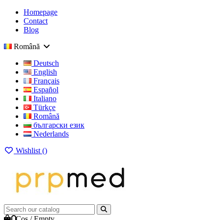
Homepage
Contact
Blog
Română
Deutsch
English
Français
Español
Italiano
Türkçe
Română
български език
Nederlands
Wishlist (
)
0
Cos
/
Empty