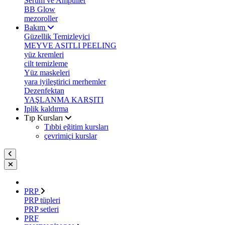
Serum ve Ampuller
BB Glow
mezoroller
Bakım
Güzellik Temizleyici
MEYVE ASITLI PEELING
yüz kremleri
cilt temizleme
Yüz maskeleri
yara iyileştirici merhemler
Dezenfektan
YAŞLANMA KARŞITI
Iplik kaldırma
Tıp Kursları
Tıbbi eğitim kursları
çevrimiçi kurslar
PRP
PRP tüpleri
PRP setleri
PRF