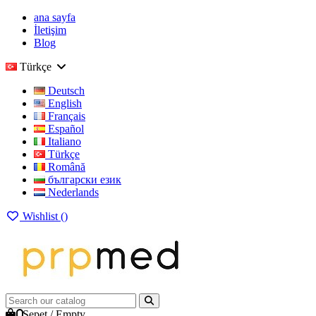
ana sayfa
İletişim
Blog
Türkçe
Deutsch
English
Français
Español
Italiano
Türkçe
Română
български език
Nederlands
Wishlist (
)
0
Sepet
/
Empty