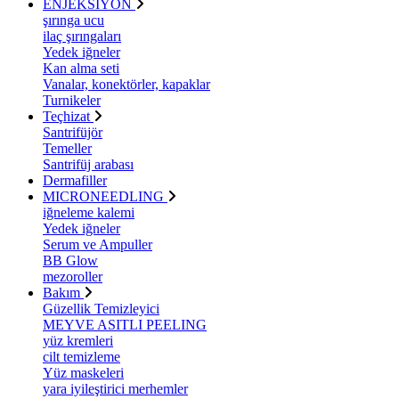
ENJEKSİYON
şırınga ucu
ilaç şırıngaları
Yedek iğneler
Kan alma seti
Vanalar, konektörler, kapaklar
Turnikeler
Teçhizat
Santrifüjör
Temeller
Santrifüj arabası
Dermafiller
MICRONEEDLING
iğneleme kalemi
Yedek iğneler
Serum ve Ampuller
BB Glow
mezoroller
Bakım
Güzellik Temizleyici
MEYVE ASITLI PEELING
yüz kremleri
cilt temizleme
Yüz maskeleri
yara iyileştirici merhemler