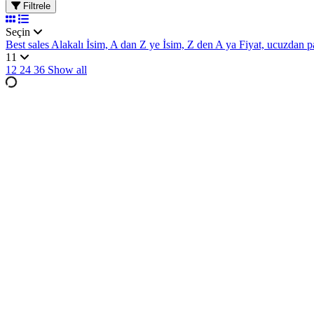
Filtrele
Seçin
Best sales
Alakalı
İsim, A dan Z ye
İsim, Z den A ya
Fiyat, ucuzdan 
11
12
24
36
Show all