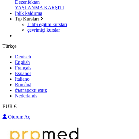
Dezenfektan
YAŞLANMA KARŞITI
Iplik kaldırma
Tıp Kursları
Tıbbi eğitim kursları
çevrimiçi kurslar
Türkçe
Deutsch
English
Français
Español
Italiano
Română
български език
Nederlands
EUR €
Oturum Aç