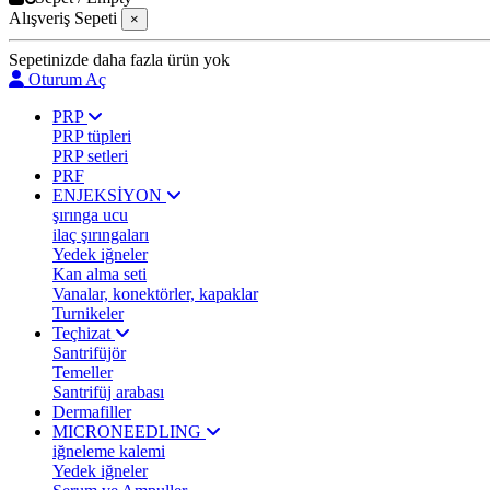
Alışveriş Sepeti
×
Sepetinizde daha fazla ürün yok
Oturum Aç
PRP
PRP tüpleri
PRP setleri
PRF
ENJEKSİYON
şırınga ucu
ilaç şırıngaları
Yedek iğneler
Kan alma seti
Vanalar, konektörler, kapaklar
Turnikeler
Teçhizat
Santrifüjör
Temeller
Santrifüj arabası
Dermafiller
MICRONEEDLING
iğneleme kalemi
Yedek iğneler