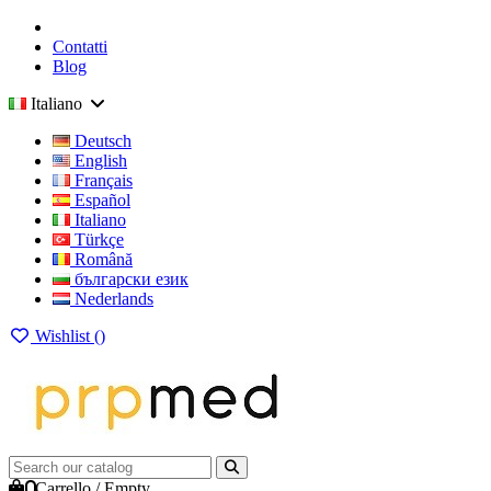
Contatti
Blog
Italiano
Deutsch
English
Français
Español
Italiano
Türkçe
Română
български език
Nederlands
Wishlist (
)
0
Carrello
/
Empty