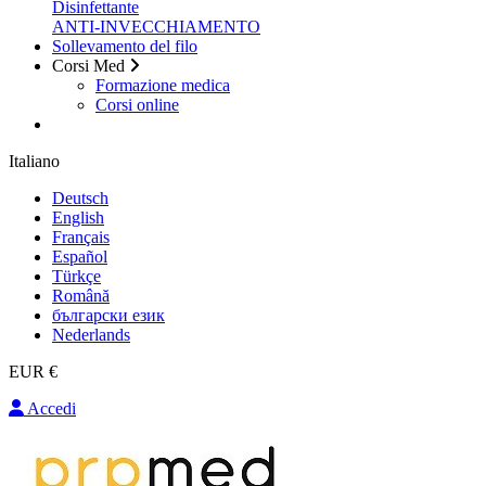
Disinfettante
ANTI-INVECCHIAMENTO
Sollevamento del filo
Corsi Med
Formazione medica
Corsi online
Italiano
Deutsch
English
Français
Español
Türkçe
Română
български език
Nederlands
EUR €
Accedi