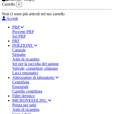
Carrello
×
Non ci sono più articoli nel tuo carrello
Accedi
PRP
Provette PRP
Set PRP
PRF
INIEZIONE
Cannule
Siringhe
Aghi di ricambio
Set per la raccolta del sangue
Valvole, connettori, chiusure
Lacci emostatici
Attrezzature di laboratorio
Centrifuga
Essenziali
Carrello centrifuga
Filler dermico
MICRONEEDLING
Penna per aghi
Aghi di ricambio