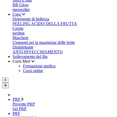
Siero e fiale
BB Glow
mesoroller
Cura
Detergente di bellezza
PEELING ACIDO DELLA FRUTTA
Creme
peeling
Maschere
Unguenti per la guarigione delle ferite
Disinfettante
ANTI-INVECCHIAMENTO
Sollevamento del filo
Corsi Med
Formazione medica
Corsi online
PRP
Provette PRP
Set PRP
PRF