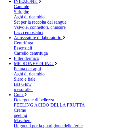
INIEZIONE
Cannule
Siringhe
Aghi di ricambio
Set per la raccolta del sangue
Valvole, connettori, chiusure
Lacci emostatici
Attrezzature di laboratorio
Centrifuga
Essenziali
Carrello centrifuga
Filler dermico
MICRONEEDLING
Penna per aghi
Aghi di ricambio
Siero e fiale
BB Glow
mesoroller
Cura
Detergente di bellezza
PEELING ACIDO DELLA FRUTTA
Creme
peeling
Maschere
Unguenti per la guarigione delle ferite