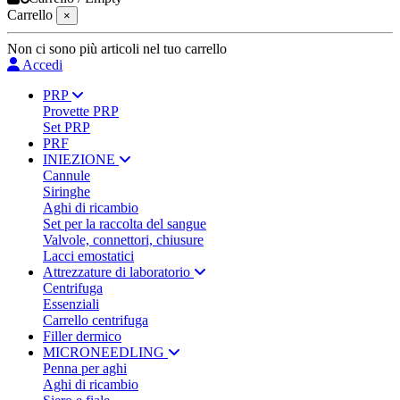
Carrello
×
Non ci sono più articoli nel tuo carrello
Accedi
PRP
Provette PRP
Set PRP
PRF
INIEZIONE
Cannule
Siringhe
Aghi di ricambio
Set per la raccolta del sangue
Valvole, connettori, chiusure
Lacci emostatici
Attrezzature di laboratorio
Centrifuga
Essenziali
Carrello centrifuga
Filler dermico
MICRONEEDLING
Penna per aghi
Aghi di ricambio