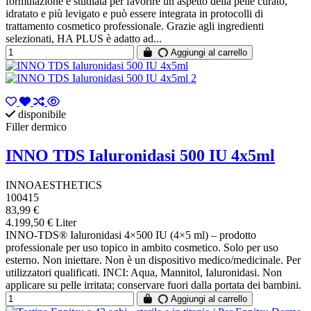
formulazione è studiata per favorire un aspetto della pelle curato,
idratato e più levigato e può essere integrata in protocolli di
trattamento cosmetico professionale. Grazie agli ingredienti
selezionati, HA PLUS è adatto ad...
Aggiungi al carrello
disponibile
Filler dermico
INNO TDS Ialuronidasi 500 IU 4x5ml
INNOAESTHETICS
100415
83,99 €
4.199,50 € Liter
INNO-TDS® Ialuronidasi 4×500 IU (4×5 ml) – prodotto
professionale per uso topico in ambito cosmetico. Solo per uso
esterno. Non iniettare. Non è un dispositivo medico/medicinale. Per
utilizzatori qualificati. INCI: Aqua, Mannitol, Ialuronidasi. Non
applicare su pelle irritata; conservare fuori dalla portata dei bambini.
Aggiungi al carrello