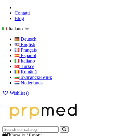
Contatti
Blog
Italiano
Deutsch
English
Français
Español
Italiano
Türkçe
Română
български език
Nederlands
Wishlist (
)
0
Carrello
/
Empty