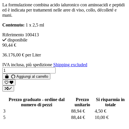
La formulazione combina acido ialuronico con aminoacidi e peptidi
ed è indicata per trattamenti nelle aree di viso, collo, décolleté e
mani.
Contenuto:
1 x 2,5 ml
Riferimento
100413
disponibile
90,44 €
36.176,00 € per Liter
IVA inclusa, più spedizione
Shipping excluded
Aggiungi al carrello
Prezzo graduato - ordine dal
Prezzo
Si risparmia in
numero di pezzi
unitario
totale
3
88,94 €
4,50 €
5
88,44 €
10,00 €