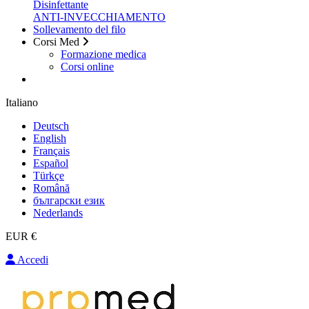
Disinfettante
ANTI-INVECCHIAMENTO
Sollevamento del filo
Corsi Med
Formazione medica
Corsi online
Italiano
Deutsch
English
Français
Español
Türkçe
Română
български език
Nederlands
EUR €
Accedi