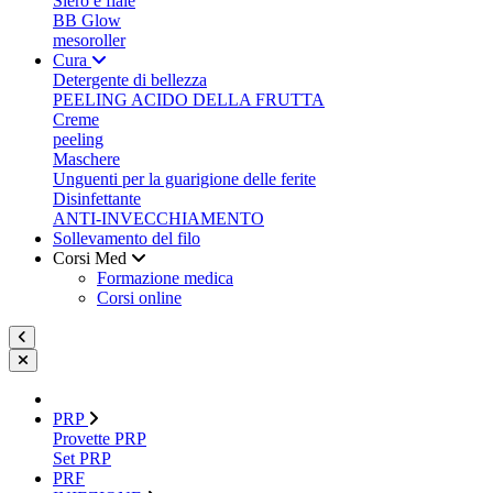
Siero e fiale
BB Glow
mesoroller
Cura
Detergente di bellezza
PEELING ACIDO DELLA FRUTTA
Creme
peeling
Maschere
Unguenti per la guarigione delle ferite
Disinfettante
ANTI-INVECCHIAMENTO
Sollevamento del filo
Corsi Med
Formazione medica
Corsi online
PRP
Provette PRP
Set PRP
PRF