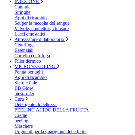
INIEZIONE
Cannule
Siringhe
Aghi di ricambio
Set per la raccolta del sangue
Valvole, connettori, chiusure
Lacci emostatici
Attrezzature di laboratorio
Centrifuga
Essenziali
Carrello centrifuga
Filler dermico
MICRONEEDLING
Penna per aghi
Aghi di ricambio
Siero e fiale
BB Glow
mesoroller
Cura
Detergente di bellezza
PEELING ACIDO DELLA FRUTTA
Creme
peeling
Maschere
Unguenti per la guarigione delle ferite