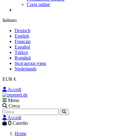
Corsi online
Italiano
Deutsch
English
Français
Español
Türkçe
Română
български език
Nederlands
EUR €
Accedi
Menu
Cerca
Accedi
0
Carrello
Home