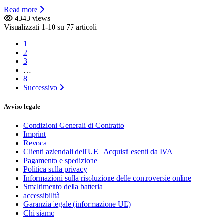
Read more
4343 views
Visualizzati 1-10 su 77 articoli
1
2
3
…
8
Successivo
Avviso legale
Condizioni Generali di Contratto
Imprint
Revoca
Clienti aziendali dell'UE | Acquisti esenti da IVA
Pagamento e spedizione
Politica sulla privacy
Informazioni sulla risoluzione delle controversie online
Smaltimento della batteria
accessibilità
Garanzia legale (informazione UE)
Chi siamo