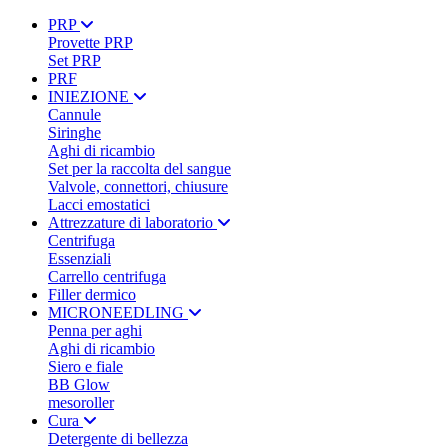
PRP
Provette PRP
Set PRP
PRF
INIEZIONE
Cannule
Siringhe
Aghi di ricambio
Set per la raccolta del sangue
Valvole, connettori, chiusure
Lacci emostatici
Attrezzature di laboratorio
Centrifuga
Essenziali
Carrello centrifuga
Filler dermico
MICRONEEDLING
Penna per aghi
Aghi di ricambio
Siero e fiale
BB Glow
mesoroller
Cura
Detergente di bellezza