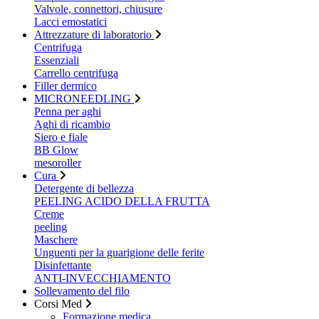
Valvole, connettori, chiusure
Lacci emostatici
Attrezzature di laboratorio
Centrifuga
Essenziali
Carrello centrifuga
Filler dermico
MICRONEEDLING
Penna per aghi
Aghi di ricambio
Siero e fiale
BB Glow
mesoroller
Cura
Detergente di bellezza
PEELING ACIDO DELLA FRUTTA
Creme
peeling
Maschere
Unguenti per la guarigione delle ferite
Disinfettante
ANTI-INVECCHIAMENTO
Sollevamento del filo
Corsi Med
Formazione medica