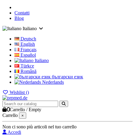
Contatti
Blog
Italiano
Deutsch
English
Français
Español
Italiano
Türkçe
Română
български език
Nederlands
Wishlist (
)
0
Carrello
/
Empty
Carrello
×
Non ci sono più articoli nel tuo carrello
Accedi