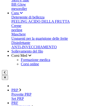
Siero e fiale
BB Glow
mesoroller
Cura
Detergente di bellezza
PEELING ACIDO DELLA FRUTTA
Creme
peeling
Maschere
Unguenti per la guarigione delle ferite
Disinfettante
ANTI-INVECCHIAMENTO
Sollevamento del filo
Corsi Med
Formazione medica
Corsi online
PRP
Provette PRP
Set PRP
PRF