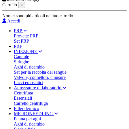
Carrello
×
Non ci sono più articoli nel tuo carrello
Accedi
PRP
Provette PRP
Set PRP
PRF
INIEZIONE
Cannule
Siringhe
Aghi di ricambio
Set per la raccolta del sangue
Valvole, connettori, chiusure
Lacci emostatici
Attrezzature di laboratorio
Centrifuga
Essenziali
Carrello centrifuga
Filler dermico
MICRONEEDLING
Penna per aghi
Aghi di ricambio