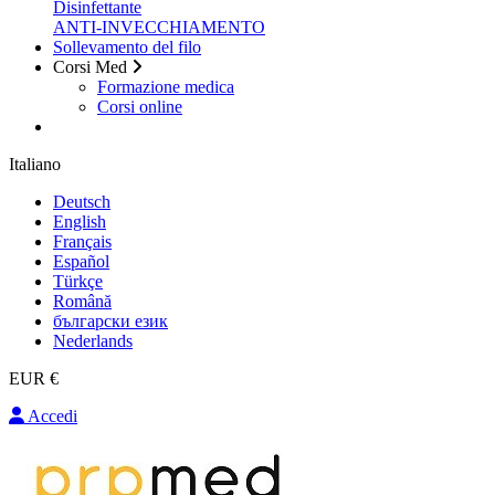
Disinfettante
ANTI-INVECCHIAMENTO
Sollevamento del filo
Corsi Med
Formazione medica
Corsi online
Italiano
Deutsch
English
Français
Español
Türkçe
Română
български език
Nederlands
EUR €
Accedi