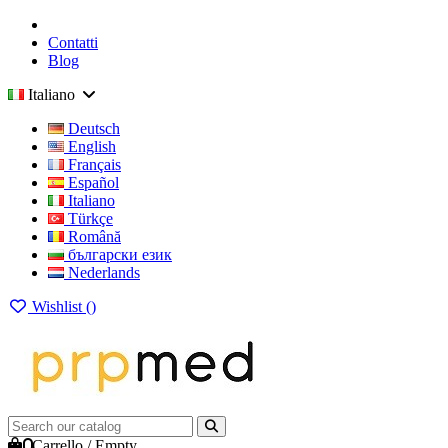
Contatti
Blog
Italiano
Deutsch
English
Français
Español
Italiano
Türkçe
Română
български език
Nederlands
Wishlist (
)
0
Carrello
/
Empty