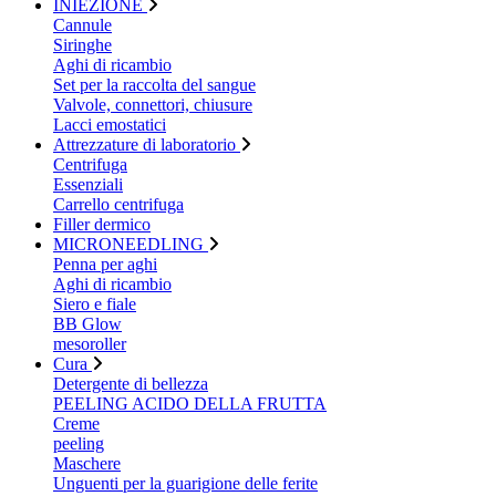
INIEZIONE
Cannule
Siringhe
Aghi di ricambio
Set per la raccolta del sangue
Valvole, connettori, chiusure
Lacci emostatici
Attrezzature di laboratorio
Centrifuga
Essenziali
Carrello centrifuga
Filler dermico
MICRONEEDLING
Penna per aghi
Aghi di ricambio
Siero e fiale
BB Glow
mesoroller
Cura
Detergente di bellezza
PEELING ACIDO DELLA FRUTTA
Creme
peeling
Maschere
Unguenti per la guarigione delle ferite