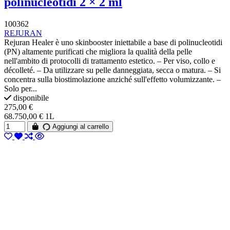
polinucleotidi 2 × 2 ml
100362
REJURAN
Rejuran Healer è uno skinbooster iniettabile a base di polinucleotidi
(PN) altamente purificati che migliora la qualità della pelle
nell'ambito di protocolli di trattamento estetico. – Per viso, collo e
décolleté. – Da utilizzare su pelle danneggiata, secca o matura. – Si
concentra sulla biostimolazione anziché sull'effetto volumizzante. –
Solo per...
disponibile
275,00 €
68.750,00 € 1L
Aggiungi al carrello