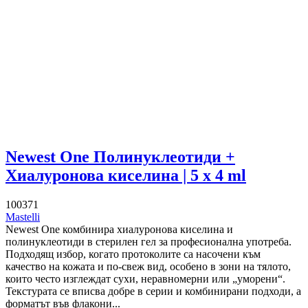
Newest One Полинуклеотиди +
Хиалуронова киселина | 5 x 4 ml
100371
Mastelli
Newest One комбинира хиалуронова киселина и
полинуклеотиди в стерилен гел за професионална употреба.
Подходящ избор, когато протоколите са насочени към
качество на кожата и по-свеж вид, особено в зони на тялото,
които често изглеждат сухи, неравномерни или „уморени“.
Текстурата се вписва добре в серии и комбинирани подходи, а
форматът във флакони...