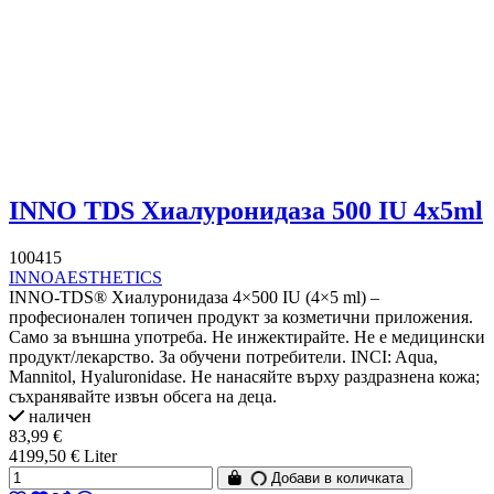
INNO TDS Хиалуронидаза 500 IU 4x5ml
100415
INNOAESTHETICS
INNO-TDS® Хиалуронидаза 4×500 IU (4×5 ml) –
професионален топичен продукт за козметични приложения.
Само за външна употреба. Не инжектирайте. Не е медицински
продукт/лекарство. За обучени потребители. INCI: Aqua,
Mannitol, Hyaluronidase. Не нанасяйте върху раздразнена кожа;
съхранявайте извън обсега на деца.
наличен
83,99 €
4199,50 € Liter
Добави в количката