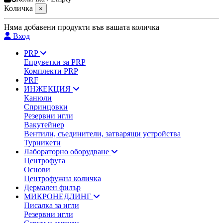
Количка
×
Няма добавени продукти във вашата количка
Вход
PRP
Епруветки за PRP
Комплекти PRP
PRF
ИНЖЕКЦИЯ
Канюли
Спринцовки
Резервни игли
Вакутейнер
Вентили, съединители, затварящи устройства
Турникети
Лабораторно оборудване
Центрофуга
Основи
Центрофужна количка
Дермален филър
МИКРОНЕДЛИНГ
Писалка за игли
Резервни игли