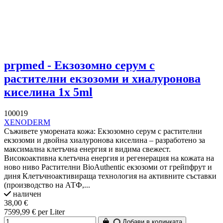
prpmed - Екзозомно серум с
растителни екзозоми и хиалуронова
киселина 1x 5ml
100019
XENODERM
Съживете уморената кожа: Екзозомно серум с растителни
екзозоми и двойна хиалуронова киселина – разработено за
максимална клетъчна енергия и видима свежест.
Високоактивна клетъчна енергия и регенерация на кожата на
ново ниво Растителни BioAuthentic екзозоми от грейпфрут и
диня Клетъчноактивираща технология на активните съставки
(производство на АТФ,...
наличен
38,00 €
7599,99 € per Liter
Добави в количката