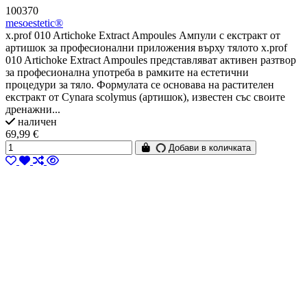
100370
mesoestetic®
x.prof 010 Artichoke Extract Ampoules Ампули с екстракт от
артишок за професионални приложения върху тялото x.prof
010 Artichoke Extract Ampoules представляват активен разтвор
за професионална употреба в рамките на естетични
процедури за тяло. Формулата се основава на растителен
екстракт от Cynara scolymus (артишок), известен със своите
дренажни...
наличен
69,99 €
Добави в количката