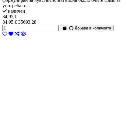
формулиран за чувствителната зона около очите Само за
употреба от...
наличен
84,95 €
84,95 € 35693,28
Добави в количката