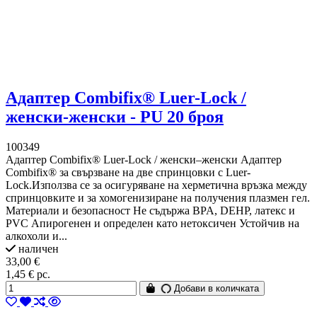
Адаптер Combifix® Luer-Lock /
женски-женски - PU 20 броя
100349
Адаптер Combifix® Luer-Lock / женски–женски Адаптер
Combifix® за свързване на две спринцовки с Luer-
Lock.Използва се за осигуряване на херметична връзка между
спринцовките и за хомогенизиране на получения плазмен гел.
Материали и безопасност Не съдържа BPA, DEHP, латекс и
PVC Апирогенен и определен като нетоксичен Устойчив на
алкохоли и...
наличен
33,00 €
1,45 € pc.
Добави в количката