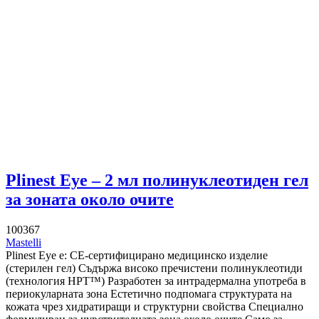
Plinest Eye – 2 мл полинуклеотиден гел
за зоната около очите
100367
Mastelli
Plinest Eye е: CE-сертифицирано медицинско изделие
(стерилен гел) Съдържа високо пречистени полинуклеотиди
(технология HPT™) Разработен за интрадермална употреба в
периокуларната зона Естетично подпомага структурата на
кожата чрез хидратиращи и структурни свойства Специално