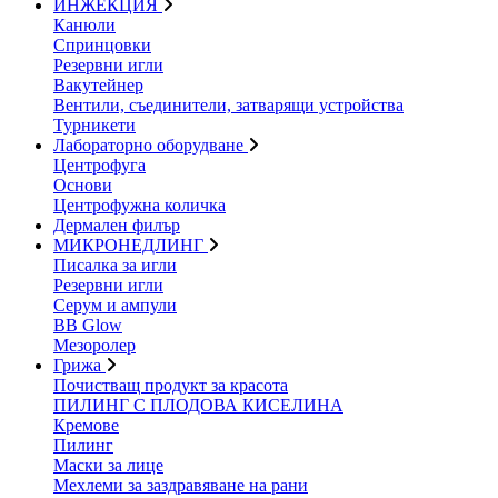
ИНЖЕКЦИЯ
Канюли
Спринцовки
Резервни игли
Вакутейнер
Вентили, съединители, затварящи устройства
Турникети
Лабораторно оборудване
Центрофуга
Основи
Центрофужна количка
Дермален филър
МИКРОНЕДЛИНГ
Писалка за игли
Резервни игли
Серум и ампули
BB Glow
Мезоролер
Грижа
Почистващ продукт за красота
ПИЛИНГ С ПЛОДОВА КИСЕЛИНА
Кремове
Пилинг
Маски за лице
Мехлеми за заздравяване на рани