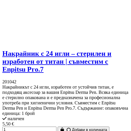
Накрайник с 24 игли – стерилен и
изработен от титан | съвместим с
Enpitsu Pro.7
201042
Накрайникът с 24 игли, изработен от устойчив титан, е
подходящ аксесоар за вашия Enpitsu Derma Pen. Всяка единица
е стерилно опакована и е предназначена за професионална
употреба при хигиенични условия. Съвместим с Enpitsu
Derma Pen и Enpitsu Derma Pen Pro.7. Съдържание: опаковъчна
единица: 1 брой
наличен
5,50 €
Добави в количката