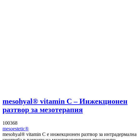
mesohyal® vitamin C – Инжекционен
разтвор за мезотерапия
100368
mesoestetic®
mesohyal® vitamin C е инжекционен разтвор за интрадермална
употреба в рамките на мезотерапевтични процедури.