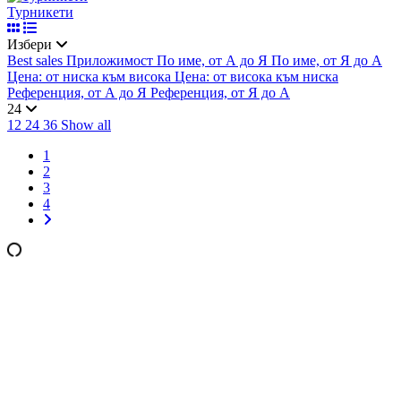
Турникети
Избери
Best sales
Приложимост
По име, от А до Я
По име, от Я до А
Цена: от ниска към висока
Цена: от висока към ниска
Референция, от А до Я
Референция, от Я до А
24
12
24
36
Show all
1
2
3
4