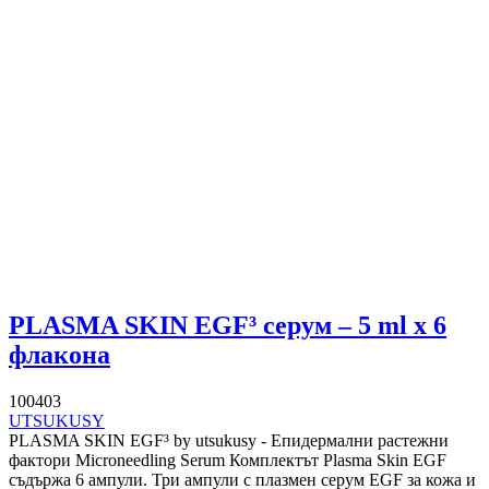
PLASMA SKIN EGF³ серум – 5 ml x 6
флакона
100403
UTSUKUSY
PLASMA SKIN EGF³ by utsukusy - Епидермални растежни
фактори Microneedling Serum Комплектът Plasma Skin EGF
съдържа 6 ампули. Три ампули с плазмен серум EGF за кожа и