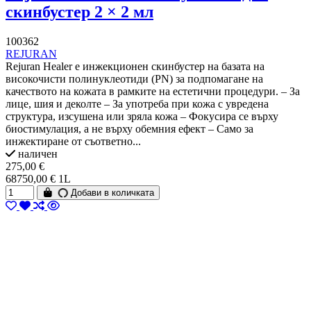
скинбустер 2 × 2 мл
100362
REJURAN
Rejuran Healer е инжекционен скинбустер на базата на
високочисти полинуклеотиди (PN) за подпомагане на
качеството на кожата в рамките на естетични процедури. – За
лице, шия и деколте – За употреба при кожа с увредена
структура, изсушена или зряла кожа – Фокусира се върху
биостимулация, а не върху обемния ефект – Само за
инжектиране от съответно...
наличен
275,00 €
68750,00 € 1L
Добави в количката