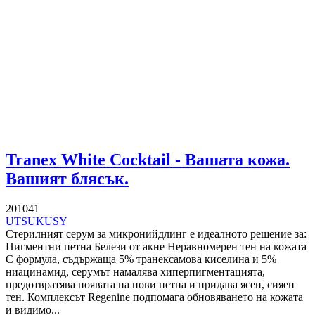
Tranex White Cocktail - Вашата кожа.
Вашият блясък.
201041
UTSUKUSY
Стерилният серум за микронийдлинг е идеалното решение за:
Пигментни петна Белези от акне Неравномерен тен на кожата
С формула, съдържаща 5% транексамова киселина и 5%
ниацинамид, серумът намалява хиперпигментацията,
предотвратява появата на нови петна и придава ясен, сияен
тен. Комплексът Regenine подпомага обновяването на кожата
и видимо...