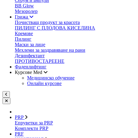
Серум и ампули
BB Glow
Мезоролер
Грижа
Почистващ продукт за красота
ПИЛИНГ С ПЛОДОВА КИСЕЛИНА
Кремове
Пилинг
Маски за лице
Мехлеми за заздравяване на рани
Дезинфектант
ПРОТИВОСТАРЕЕНЕ
Фаденлифтинг
Курсове Med
Медицинско обучение
Онлайн курсове
PRP
Епруветки за PRP
Комплекти PRP
PRF