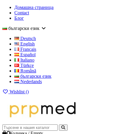
Домашна страница
Contact
Блог
български език
Deutsch
English
Français
Español
Italiano
Türkçe
Română
български език
Nederlands
Wishlist (
)
0
Количка
/
Empty