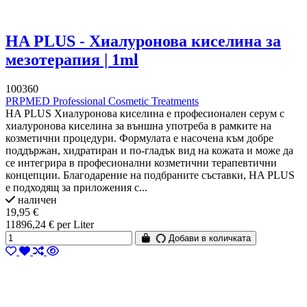
HA PLUS - Хиалуронова киселина за
мезотерапия | 1ml
100360
PRPMED Professional Cosmetic Treatments
HA PLUS Хиалуронова киселина е професионален серум с
хиалуронова киселина за външна употреба в рамките на
козметични процедури. Формулата е насочена към добре
поддържан, хидратиран и по-гладък вид на кожата и може да
се интегрира в професионални козметични терапевтични
концепции. Благодарение на подбраните съставки, HA PLUS
е подходящ за приложения с...
наличен
19,95 €
11896,24 € per Liter
Добави в количката