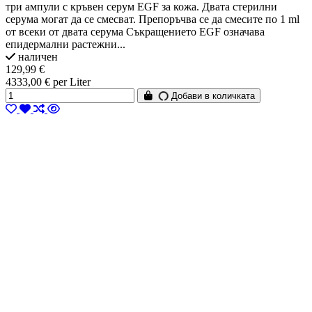
три ампули с кръвен серум EGF за кожа. Двата стерилни
серума могат да се смесват. Препоръчва се да смесите по 1 ml
от всеки от двата серума Съкращението EGF означава
епидермални растежни...
наличен
129,99 €
4333,00 € per Liter
Добави в количката