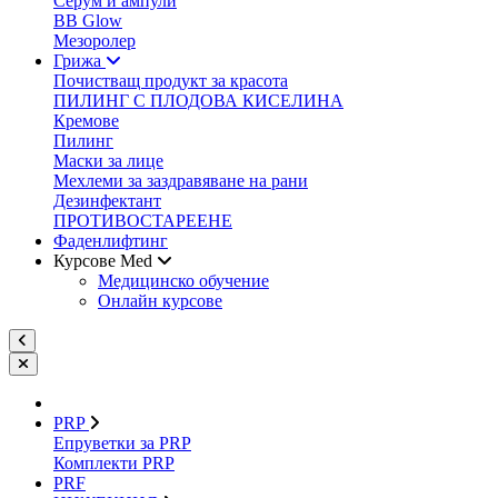
Серум и ампули
BB Glow
Мезоролер
Грижа
Почистващ продукт за красота
ПИЛИНГ С ПЛОДОВА КИСЕЛИНА
Кремове
Пилинг
Маски за лице
Мехлеми за заздравяване на рани
Дезинфектант
ПРОТИВОСТАРЕЕНЕ
Фаденлифтинг
Курсове Med
Медицинско обучение
Онлайн курсове
PRP
Епруветки за PRP
Комплекти PRP
PRF