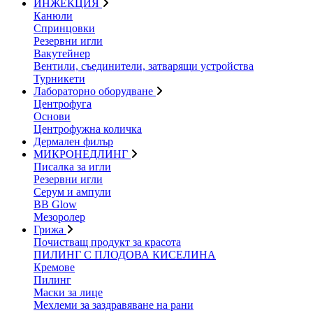
ИНЖЕКЦИЯ
Канюли
Спринцовки
Резервни игли
Вакутейнер
Вентили, съединители, затварящи устройства
Турникети
Лабораторно оборудване
Центрофуга
Основи
Центрофужна количка
Дермален филър
МИКРОНЕДЛИНГ
Писалка за игли
Резервни игли
Серум и ампули
BB Glow
Мезоролер
Грижа
Почистващ продукт за красота
ПИЛИНГ С ПЛОДОВА КИСЕЛИНА
Кремове
Пилинг
Маски за лице
Мехлеми за заздравяване на рани