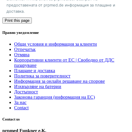
предоставената от prpmed.de информация за плащане и
доставка.
Правно уведомление
Общи условия и информация за клиенти
Отпечатък
Отмяна
Корпоративни клиенти от ЕС | Свободно от ДДС
пазаруване
Плащане и доставка
Политика за поверителност
Информация за онлайн решаване на спорове
Изхвърляне на батерии
Достъпност
Законовa гаранция (информация на ЕС)
За нас
Contact
Contact us
prpmed Funkner e.K.