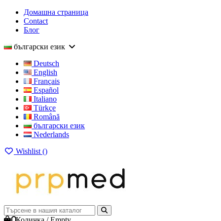
Домашна страница
Contact
Блог
български език
Deutsch
English
Français
Español
Italiano
Türkçe
Română
български език
Nederlands
Wishlist (
)
0
Количка
/
Empty