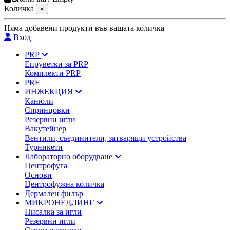
Количка
×
Няма добавени продукти във вашата количка
Вход
PRP
Епруветки за PRP
Комплекти PRP
PRF
ИНЖЕКЦИЯ
Канюли
Спринцовки
Резервни игли
Вакутейнер
Вентили, съединители, затварящи устройства
Турникети
Лабораторно оборудване
Центрофуга
Основи
Центрофужна количка
Дермален филър
МИКРОНЕДЛИНГ
Писалка за игли
Резервни игли