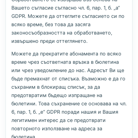
Вашето съгласие съгласно чл. 6, пар. 1, б. „а“
GDPR. Можете да оттеглите съгласието си по
всяко време, без това да засяга
законосъобразността на обработването,
извършено преди оттеглянето.
Можете да прекратите абонамента по всяко
време чрез съответната връзка в бюлетина
или чрез уведомление до нас. Адресът Ви ще
бъде премахнат от списъка. Възможно е да го
съхраним в блокиращ списък, за да
предотвратим бъдещо изпращане на
бюлетини. Това съхранение се основава на чл.
6, пар. 1, б. „е“ GDPR поради нашия и Вашия
легитимен интерес да се предотврати
повторното използване на адреса за
бюлетина.