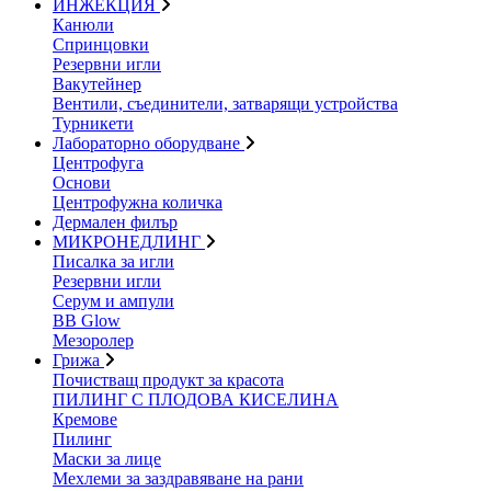
ИНЖЕКЦИЯ
Канюли
Спринцовки
Резервни игли
Вакутейнер
Вентили, съединители, затварящи устройства
Турникети
Лабораторно оборудване
Центрофуга
Основи
Центрофужна количка
Дермален филър
МИКРОНЕДЛИНГ
Писалка за игли
Резервни игли
Серум и ампули
BB Glow
Мезоролер
Грижа
Почистващ продукт за красота
ПИЛИНГ С ПЛОДОВА КИСЕЛИНА
Кремове
Пилинг
Маски за лице
Мехлеми за заздравяване на рани