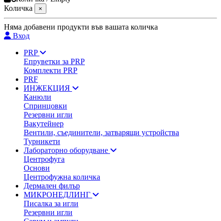
Количка
×
Няма добавени продукти във вашата количка
Вход
PRP
Епруветки за PRP
Комплекти PRP
PRF
ИНЖЕКЦИЯ
Канюли
Спринцовки
Резервни игли
Вакутейнер
Вентили, съединители, затварящи устройства
Турникети
Лабораторно оборудване
Центрофуга
Основи
Центрофужна количка
Дермален филър
МИКРОНЕДЛИНГ
Писалка за игли
Резервни игли