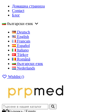
Домашна страница
Contact
Блог
български език
Deutsch
English
Français
Español
Italiano
Türkçe
Română
български език
Nederlands
Wishlist (
)
0
Количка
/
Empty