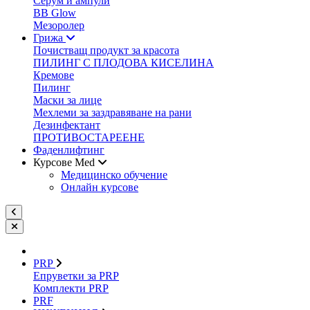
Серум и ампули
BB Glow
Мезоролер
Грижа
Почистващ продукт за красота
ПИЛИНГ С ПЛОДОВА КИСЕЛИНА
Кремове
Пилинг
Маски за лице
Мехлеми за заздравяване на рани
Дезинфектант
ПРОТИВОСТАРЕЕНЕ
Фаденлифтинг
Курсове Med
Медицинско обучение
Онлайн курсове
PRP
Епруветки за PRP
Комплекти PRP
PRF