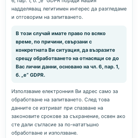
6, пар. 1, б. „е“ GDPR поради нашия
надделяващ легитимен интерес да разгледаме
и отговорим на запитването.
В този случай имате право по всяко
време, по причини, свързани с
конкретната Ви ситуация, да възразите
срещу обработването на отнасящи се до
Вас лични данни, основано на чл. 6, пар. 1,
б. „е“ GDPR.
Използваме електронния Ви адрес само за
обработване на запитването. След това
данните се изтриват при спазване на
законовите срокове за съхранение, освен ако
сте дали съгласие за по-нататъшно
обработване и използване.