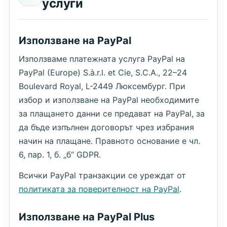
услуги
Използване на PayPal
Използваме платежната услуга PayPal на
PayPal (Europe) S.à.r.l. et Cie, S.C.A., 22–24
Boulevard Royal, L-2449 Люксембург. При
избор и използване на PayPal необходимите
за плащането данни се предават на PayPal, за
да бъде изпълнен договорът чрез избрания
начин на плащане. Правното основание е чл.
6, пар. 1, б. „б“ GDPR.
Всички PayPal транзакции се уреждат от
политиката за поверителност на PayPal
.
Използване на PayPal Plus