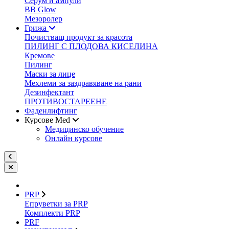
Серум и ампули
BB Glow
Мезоролер
Грижа
Почистващ продукт за красота
ПИЛИНГ С ПЛОДОВА КИСЕЛИНА
Кремове
Пилинг
Маски за лице
Мехлеми за заздравяване на рани
Дезинфектант
ПРОТИВОСТАРЕЕНЕ
Фаденлифтинг
Курсове Med
Медицинско обучение
Онлайн курсове
PRP
Епруветки за PRP
Комплекти PRP
PRF