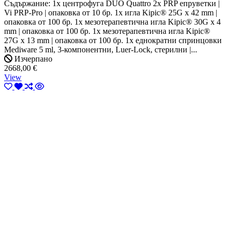
Съдържание: 1x центрофуга DUO Quattro 2x PRP епруветки |
Vi PRP-Pro | опаковка от 10 бр. 1x игла Kipic® 25G x 42 mm |
опаковка от 100 бр. 1x мезотерапевтична игла Kipic® 30G x 4
mm | опаковка от 100 бр. 1x мезотерапевтична игла Kipic®
27G x 13 mm | опаковка от 100 бр. 1x еднократни спринцовки
Mediware 5 ml, 3-компонентни, Luer-Lock, стерилни |...
Изчерпано
2668,00 €
View