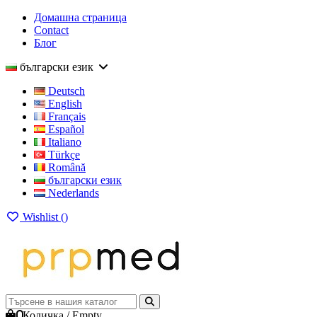
Домашна страница
Contact
Блог
български език
Deutsch
English
Français
Español
Italiano
Türkçe
Română
български език
Nederlands
Wishlist (
)
0
Количка
/
Empty