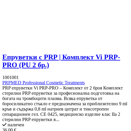
Епруветки с PRP | Комплект Vi PRP-
PRO (PU 2 бр.)
1001001
PRPMED Professional Cosmetic Treatments
PRP епруветки Vi PRP-PRO – Комплект от 2 броя Комплект
стерилни PRP епруветки за професионална подготовка на
богата на тромбоцити плазма. Всяка епруветка от
боросиликатно стъкло е предназначена за приблизително 9 ml
кръв и съдържа 0,8 ml натриев цитрат и тиксотропен
сепарационен гел. CE 0425, медицинско изделие клас IIa 2
стерилни PRP епруветки в...
наличен
36,00 €