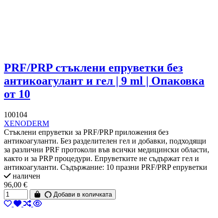
PRF/PRP стъклени епруветки без
антикоагулант и гел | 9 ml | Опаковка
от 10
100104
XENODERM
Стъклени епруветки за PRF/PRP приложения без
антикоагуланти. Без разделителен гел и добавки, подходящи
за различни PRF протоколи във всички медицински области,
както и за PRP процедури. Епруветките не съдържат гел и
антикоагуланти. Съдържание: 10 празни PRF/PRP епруветки
наличен
96,00 €
Добави в количката