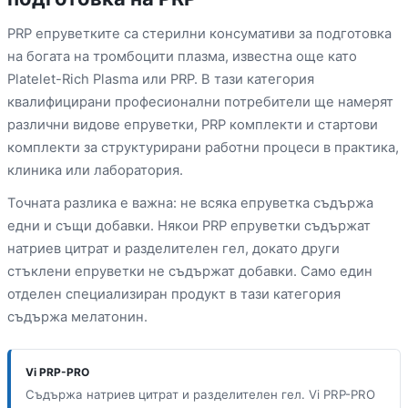
PRP епруветките са стерилни консумативи за подготовка
на богата на тромбоцити плазма, известна още като
Platelet-Rich Plasma или PRP. В тази категория
квалифицирани професионални потребители ще намерят
различни видове епруветки, PRP комплекти и стартови
комплекти за структурирани работни процеси в практика,
клиника или лаборатория.
Точната разлика е важна: не всяка епруветка съдържа
едни и същи добавки. Някои PRP епруветки съдържат
натриев цитрат и разделителен гел, докато други
стъклени епруветки не съдържат добавки. Само един
отделен специализиран продукт в тази категория
съдържа мелатонин.
Vi PRP-PRO
Съдържа натриев цитрат и разделителен гел. Vi PRP-PRO