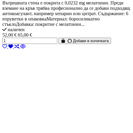
Вътрешната стена е покрита с 0,0232 mg мелатонин. Преди
вземане на кръв трябва професионално да се добави подходящ
антикоагулант, например хепарин или цитрат. Съдържание: 6
епруветки в опаковкаМатериал: боросиликатно
стъклоДобавка: покритие с мелатонин...
наличен
52,00 €
65,00 €
Добави в количката