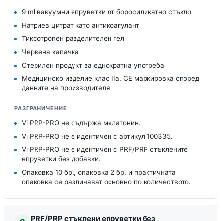
9 ml вакуумни епруветки от боросиликатно стъкло
Натриев цитрат като антикоагулант
Тиксотропен разделителен гел
Червена капачка
Стерилен продукт за еднократна употреба
Медицинско изделие клас IIa, CE маркировка според
данните на производителя
РАЗГРАНИЧЕНИЕ
Vi PRP-PRO не съдържа мелатонин.
Vi PRP-PRO не е идентичен с артикул 100335.
Vi PRP-PRO не е идентичен с PRF/PRP стъклените
епруветки без добавки.
Опаковка 10 бр., опаковка 2 бр. и практичната
опаковка се различават основно по количеството.
PRF/PRP стъклени епруветки без