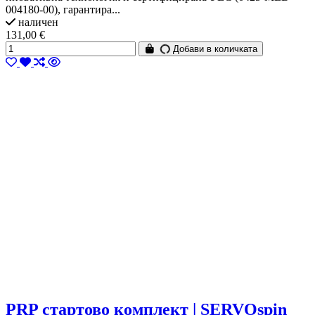
004180-00), гарантира...
наличен
131,00 €
Добави в количката
PRP стартово комплект | SERVOspin