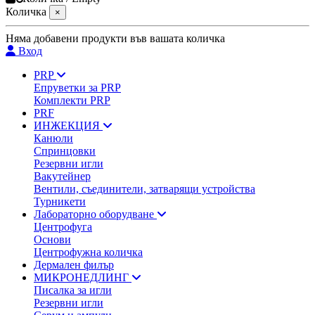
Количка
×
Няма добавени продукти във вашата количка
Вход
PRP
Епруветки за PRP
Комплекти PRP
PRF
ИНЖЕКЦИЯ
Канюли
Спринцовки
Резервни игли
Вакутейнер
Вентили, съединители, затварящи устройства
Турникети
Лабораторно оборудване
Центрофуга
Основи
Центрофужна количка
Дермален филър
МИКРОНЕДЛИНГ
Писалка за игли
Резервни игли