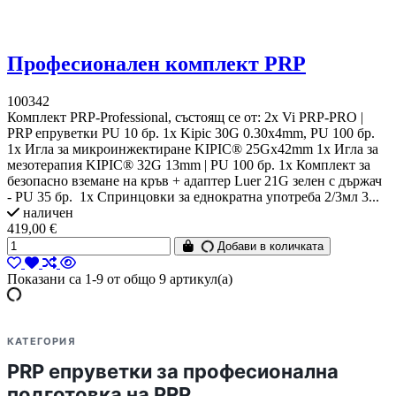
Професионален комплект PRP
100342
Комплект PRP-Professional, състоящ се от: 2x Vi PRP-PRO |
PRP епруветки PU 10 бр. 1x Kipic 30G 0.30x4mm, PU 100 бр.
1x Игла за микроинжектиране KIPIC® 25Gx42mm 1x Игла за
мезотерапия KIPIC® 32G 13mm | PU 100 бр. 1x Комплект за
безопасно вземане на кръв + адаптер Luer 21G зелен с държач
- PU 35 бр. 1x Спринцовки за еднократна употреба 2/3мл 3...
наличен
419,00 €
Добави в количката
Показани са 1-9 от общо 9 артикул(а)
КАТЕГОРИЯ
PRP епруветки за професионална
подготовка на PRP