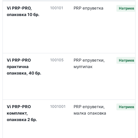
Vi PRP-PRO,
100101
PRP епруветка
Натриев ц
опаковка 10 бр.
Vi PRP-PRO
100105
PRP епруветки,
Натриев ц
практична
мултипак
опаковка, 40 бр.
Vi PRP-PRO
1001001
PRP епруветки,
Натриев ц
комплект,
малка опаковка
опаковка 2 бр.