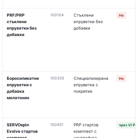
PRF/PRP
100104
Стъклени
Не
стъклени
епруветки без
епруветки без
добавки
добавки
Боросиликатни
100335
Специализирана
Не
епруветки с
епруветка с
добавка
покритие
мелатонин
SERVOspin
100451
PRP стартов
чрез Vi P
Evolve стартов
комплект с
комплект
центрофуга