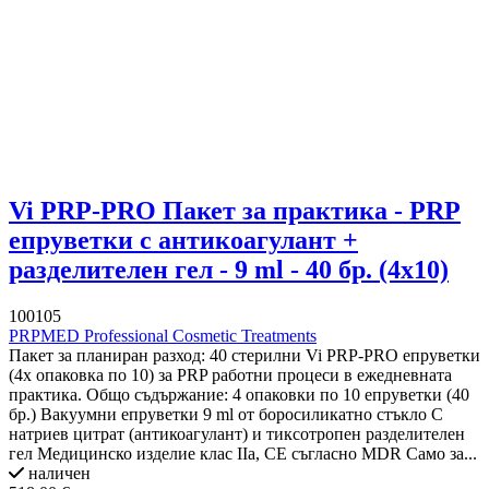
Vi PRP-PRO Пакет за практика - PRP
епруветки с антикоагулант +
разделителен гел - 9 ml - 40 бр. (4x10)
100105
PRPMED Professional Cosmetic Treatments
Пакет за планиран разход: 40 стерилни Vi PRP-PRO епруветки
(4x опаковка по 10) за PRP работни процеси в ежедневната
практика. Общо съдържание: 4 опаковки по 10 епруветки (40
бр.) Вакуумни епруветки 9 ml от боросиликатно стъкло С
натриев цитрат (антикоагулант) и тиксотропен разделителен
гел Медицинско изделие клас IIa, CE съгласно MDR Само за...
наличен