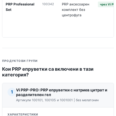
PRP Professional
100342
PRP аксесоарен
чрез Vi P
Set
комплект без
центрофуга
ПРОДУКТОВИ ГРУПИ
Кои PRP епруветки са включени в тази
категория?
Vi PRP-PRO: PRP епруветки с натриев цитрат и
1
разделителен гел
Артикули 100101, 100105 и 1001001 | без мелатонин
ХАРАКТЕРИСТИКИ