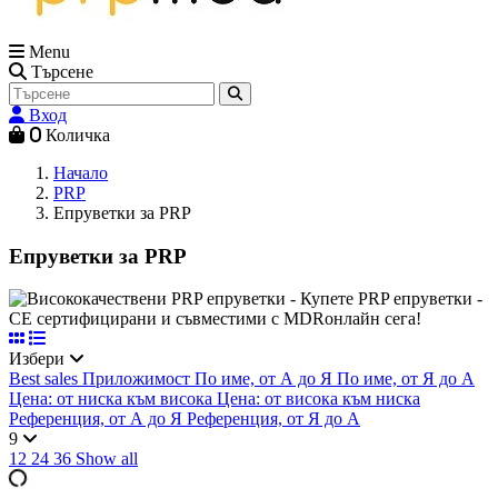
Menu
Търсене
Вход
0
Количка
Начало
PRP
Епруветки за PRP
Епруветки за PRP
Избери
Best sales
Приложимост
По име, от А до Я
По име, от Я до А
Цена: от ниска към висока
Цена: от висока към ниска
Референция, от А до Я
Референция, от Я до А
9
12
24
36
Show all