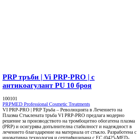
PRP тръби | Vi PRP-PRO | с
антикоагулант PU 10 броя
100101
PRPMED Professional Cosmetic Treatments
VI PRP-PRO | PRP Тръба – Революцията в Лечението на
Плазма Стъклената тръба VI PRP-PRO предлага модерно
решение за производството на тромбоцитно обогатена плазма
(PRP) и осигурява допълнителна стабилност и надеждност в
лечението благодарение на материала от стъкло. Разработена с
иновативна технология и сертифицирана с EC (0425-MED-