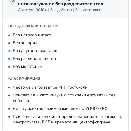
2
антикоагулант и без разделителен гел
Артикул 100104 | без добавки | без мелатонин
НЕСЪДЪРЖАНИ ДОБАВКИ
Без натриев цитрат
Без хепарин
Без друг антикоагулант
Без разделителен гел
Без мелатонин
КЛАСИФИКАЦИЯ
Често се използват за PRF протоколи
Описват се и като PRF/PRP стъклени епруветки без
добавки
Не са директно взаимозаменяеми с Vi PRP-PRO
Пригодността зависи от предназначението, протокола,
центрофугата, RCF и времето на центрофугиране