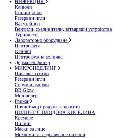
ИНЖЕКЦИЯ
Канюли
Спринцовки
Резервни игли
Вакутейнер
Вентили, съединители, затварящи устройства
Турникети
Лабораторно оборудване
Центрофуга
Основи
Центрофужна количка
Дермален филър
МИКРОНЕДЛИНГ
Писалка за игли
Резервни игли
Серум и ампули
BB Glow
Мезоролер
Грижа
Почистващ продукт за красота
ПИЛИНГ С ПЛОДОВА КИСЕЛИНА
Кремове
Пилинг
Маски за лице
Мехлеми за заздравяване на рани