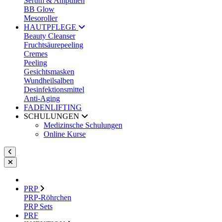
Serum & Ampullen
BB Glow
Mesoroller
HAUTPFLEGE
Beauty Cleanser
Fruchtsäurepeeling
Cremes
Peeling
Gesichtsmasken
Wundheilsalben
Desinfektionsmittel
Anti-Aging
FADENLIFTING
SCHULUNGEN
Medizinsche Schulungen
Online Kurse
PRP
PRP-Röhrchen
PRP Sets
PRF