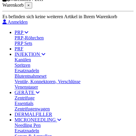
Warenkorb
×
Es befinden sich keine weiteren Artikel in Ihrem Warenkorb
Anmelden
PRP
PRP-Röhrchen
PRP Sets
PRF
INJEKTION
Kanülen
Spritzen
Ersatznadeln
Blutentnahmeset
Ventile, Konnektoren, Verschlüsse
Venenstauer
GERÄTE
Zentrifuge
Essentials
Zentrifugenwagen
DERMALFILLER
MICRONEEDLING
Needling Pen
Ersatznadeln