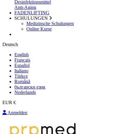
Desinfektionsmittel
Anti-Aging
FADENLIFTING
SCHULUNGEN
Medizinsche Schulungen
Online Kurse
Deutsch
English
Français
Español
Italiano
Türkçe
Română
български език
Nederlands
EUR €
Anmelden