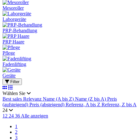
Mesoroller
Laborgeräte
PRP-Behandlung
PRP Haare
Pflege
Fadenlifting
Geräte
Filter
Wählen Sie
Best sales
Relevanz
Name (A bis Z)
Name (Z bis A)
Preis
(aufsteigend)
Preis (absteigend)
Referenz, A bis Z
Referenz, Z bis A
24
12
24
36
Alle anzeigen
1
2
3