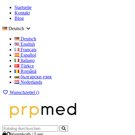
Startseite
Kontakt
Blog
Deutsch
Deutsch
English
Français
Español
Italiano
Türkçe
Română
български език
Nederlands
Wunschzettel (
)
0
Warenkorb
/
Leer