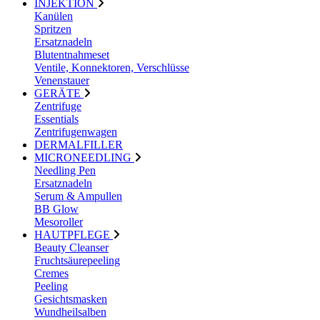
INJEKTION
Kanülen
Spritzen
Ersatznadeln
Blutentnahmeset
Ventile, Konnektoren, Verschlüsse
Venenstauer
GERÄTE
Zentrifuge
Essentials
Zentrifugenwagen
DERMALFILLER
MICRONEEDLING
Needling Pen
Ersatznadeln
Serum & Ampullen
BB Glow
Mesoroller
HAUTPFLEGE
Beauty Cleanser
Fruchtsäurepeeling
Cremes
Peeling
Gesichtsmasken
Wundheilsalben