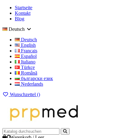
Startseite
Kontakt
Blog
Deutsch
Deutsch
English
Français
Español
Italiano
Türkçe
Română
български език
Nederlands
Wunschzettel (
)
0
Warenkorb
/
Leer