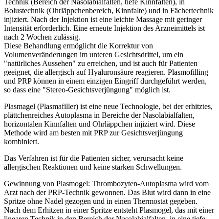
Technik (Bereich der Nasolabialfalten, tiefe Kinnfalten), in
Bolustechnik (Ohrläppchenbereich, Kinnfalte) und in Fächertechnik
injiziert. Nach der Injektion ist eine leichte Massage mit geringer
Intensität erforderlich. Eine erneute Injektion des Arzneimittels ist
nach 2 Wochen zulässig.
Diese Behandlung ermöglicht die Korrektur von
Volumenveränderungen im unteren Gesichtsdrittel, um ein
"natürliches Aussehen" zu erreichen, und ist auch für Patienten
geeignet, die allergisch auf Hyaluronsäure reagieren. Plasmofilling
und PRP können in einem einzigen Eingriff durchgeführt werden,
so dass eine "Stereo-Gesichtsverjüngung" möglich ist.
Plasmagel (Plasmafiller) ist eine neue Technologie, bei der erhitztes,
plättchenreiches Autoplasma in Bereiche der Nasolabialfalten,
horizontalen Kinnfalten und Ohrläppchen injiziert wird. Diese
Methode wird am besten mit PRP zur Gesichtsverjüngung
kombiniert.
Das Verfahren ist für die Patienten sicher, verursacht keine
allergischen Reaktionen und keine starken Schwellungen.
Gewinnung von Plasmogel: Thrombozyten-Autoplasma wird vom
Arzt nach der PRP-Technik gewonnen. Das Blut wird dann in eine
Spritze ohne Nadel gezogen und in einen Thermostat gegeben.
Nach dem Erhitzen in einer Spritze entsteht Plasmogel, das mit einer
linearen Technik in den Bereich der Nasolabialfalten, in eine tiefe