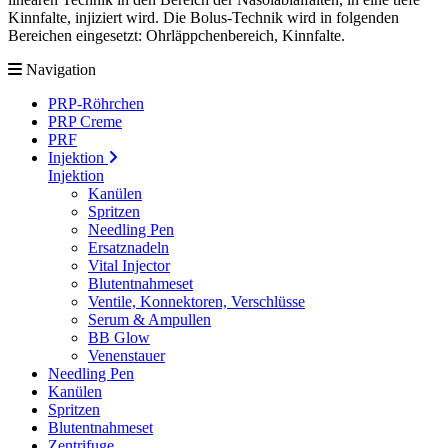
Kinnfalte, injiziert wird. Die Bolus-Technik wird in folgenden
Bereichen eingesetzt: Ohrläppchenbereich, Kinnfalte.
Navigation
PRP-Röhrchen
PRP Creme
PRF
Injektion
Injektion
Kanülen
Spritzen
Needling Pen
Ersatznadeln
Vital Injector
Blutentnahmeset
Ventile, Konnektoren, Verschlüsse
Serum & Ampullen
BB Glow
Venenstauer
Needling Pen
Kanülen
Spritzen
Blutentnahmeset
Zentrifuge