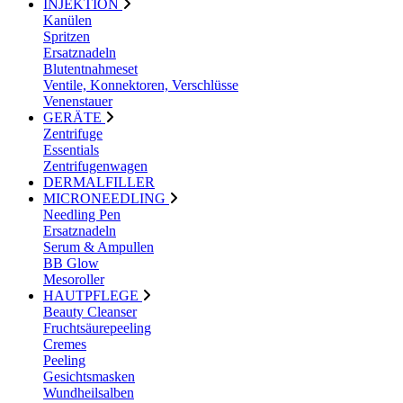
INJEKTION
Kanülen
Spritzen
Ersatznadeln
Blutentnahmeset
Ventile, Konnektoren, Verschlüsse
Venenstauer
GERÄTE
Zentrifuge
Essentials
Zentrifugenwagen
DERMALFILLER
MICRONEEDLING
Needling Pen
Ersatznadeln
Serum & Ampullen
BB Glow
Mesoroller
HAUTPFLEGE
Beauty Cleanser
Fruchtsäurepeeling
Cremes
Peeling
Gesichtsmasken
Wundheilsalben