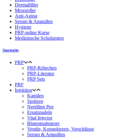
Dermalfiller
Mesoroller
Anti-Aging
Serum & Ampullen
Hygiene
PRP online Kurse
Medizinsche Schulungen
Startseite
PRP
PRP-Röhrchen
PRP-Literatur
PRP Sets
PRF
Injektion
Kanülen
Spritzen
Needling Pen
Ersatznadeln
Vital Injector
Blutentnahmeset
Ventile, Konnektoren, Verschlüsse
Serum & Ampullen