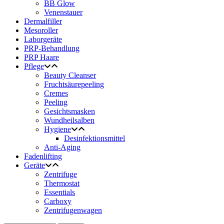
BB Glow
Venenstauer
Dermalfiller
Mesoroller
Laborgeräte
PRP-Behandlung
PRP Haare
Pflege
Beauty Cleanser
Fruchtsäurepeeling
Cremes
Peeling
Gesichtsmasken
Wundheilsalben
Hygiene
Desinfektionsmittel
Anti-Aging
Fadenlifting
Geräte
Zentrifuge
Thermostat
Essentials
Carboxy
Zentrifugenwagen