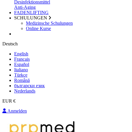
Desinfektionsmittel
Anti-Aging
FADENLIFTING
SCHULUNGEN
Medizinsche Schulungen
Online Kurse
Deutsch
English
Français
Español
Italiano
Türkçe
Română
български език
Nederlands
EUR €
Anmelden