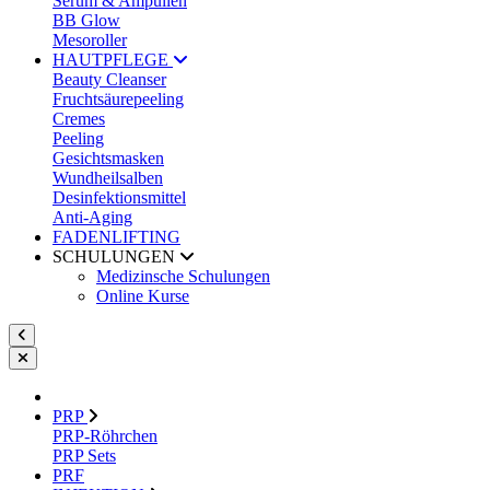
Serum & Ampullen
BB Glow
Mesoroller
HAUTPFLEGE
Beauty Cleanser
Fruchtsäurepeeling
Cremes
Peeling
Gesichtsmasken
Wundheilsalben
Desinfektionsmittel
Anti-Aging
FADENLIFTING
SCHULUNGEN
Medizinsche Schulungen
Online Kurse
PRP
PRP-Röhrchen
PRP Sets
PRF