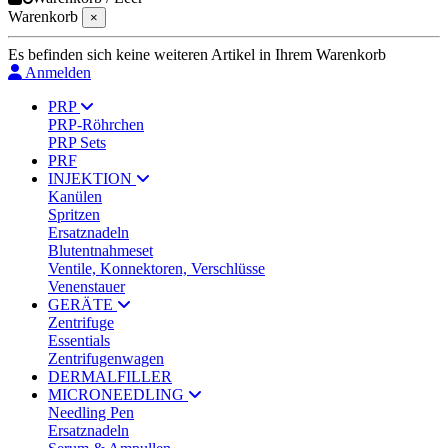
Warenkorb
×
Es befinden sich keine weiteren Artikel in Ihrem Warenkorb
Anmelden
PRP
PRP-Röhrchen
PRP Sets
PRF
INJEKTION
Kanülen
Spritzen
Ersatznadeln
Blutentnahmeset
Ventile, Konnektoren, Verschlüsse
Venenstauer
GERÄTE
Zentrifuge
Essentials
Zentrifugenwagen
DERMALFILLER
MICRONEEDLING
Needling Pen
Ersatznadeln