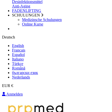
Desinfektionsmittel
Anti-Aging
FADENLIFTING
SCHULUNGEN
Medizinsche Schulungen
Online Kurse
Deutsch
English
Français
Español
Italiano
Türkçe
Română
български език
Nederlands
EUR €
Anmelden