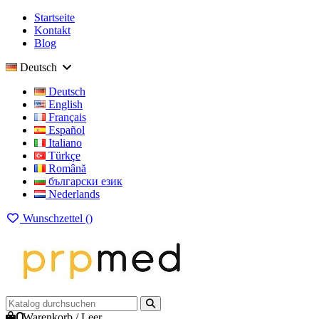
Startseite
Kontakt
Blog
Deutsch
Deutsch
English
Français
Español
Italiano
Türkçe
Română
български език
Nederlands
Wunschzettel (
)
0
Warenkorb
/
Leer