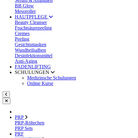
Serum & Ampullen
BB Glow
Mesoroller
HAUTPFLEGE
Beauty Cleanser
Fruchtsäurepeeling
Cremes
Peeling
Gesichtsmasken
Wundheilsalben
Desinfektionsmittel
Anti-Aging
FADENLIFTING
SCHULUNGEN
Medizinsche Schulungen
Online Kurse
PRP
PRP-Röhrchen
PRP Sets
PRF