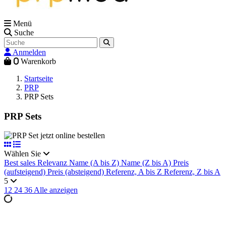
Menü
Suche
Anmelden
0
Warenkorb
Startseite
PRP
PRP Sets
PRP Sets
Wählen Sie
Best sales
Relevanz
Name (A bis Z)
Name (Z bis A)
Preis
(aufsteigend)
Preis (absteigend)
Referenz, A bis Z
Referenz, Z bis A
5
12
24
36
Alle anzeigen