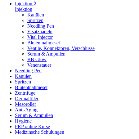
Injektion
Injektion
Kanülen
Spritzen
Needling Pen
Ersatznadeln
Vital Injector
Blutentnahmeset
Ventile, Konnektoren, Verschlüsse
Serum & Ampullen
BB Glow
Venenstauer
Needling Pen
Kanülen
Spritzen
Blutentnahmeset
Zentrifuge
Dermalfiller
Mesoroller
Anti-Aging
Serum & Ampullen
Hygiene
PRP online Kurse
Medizinsche Schulungen