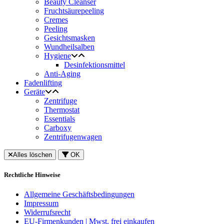
Beauty Cleanser
Fruchtsäurepeeling
Cremes
Peeling
Gesichtsmasken
Wundheilsalben
Hygiene
Desinfektionsmittel
Anti-Aging
Fadenlifting
Geräte
Zentrifuge
Thermostat
Essentials
Carboxy
Zentrifugenwagen
Alles löschen
OK
Rechtliche Hinweise
Allgemeine Geschäftsbedingungen
Impressum
Widerrufsrecht
EU-Firmenkunden | Mwst. frei einkaufen