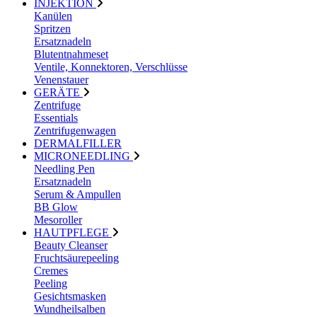
INJEKTION
Kanülen
Spritzen
Ersatznadeln
Blutentnahmeset
Ventile, Konnektoren, Verschlüsse
Venenstauer
GERÄTE
Zentrifuge
Essentials
Zentrifugenwagen
DERMALFILLER
MICRONEEDLING
Needling Pen
Ersatznadeln
Serum & Ampullen
BB Glow
Mesoroller
HAUTPFLEGE
Beauty Cleanser
Fruchtsäurepeeling
Cremes
Peeling
Gesichtsmasken
Wundheilsalben