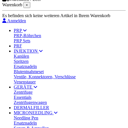
Warenkorb
×
Es befinden sich keine weiteren Artikel in Ihrem Warenkorb
Anmelden
PRP
PRP-Röhrchen
PRP Sets
PRF
INJEKTION
Kanülen
Spritzen
Ersatznadeln
Blutentnahmeset
Ventile, Konnektoren, Verschlüsse
Venenstauer
GERÄTE
Zentrifuge
Essentials
Zentrifugenwagen
DERMALFILLER
MICRONEEDLING
Needling Pen
Ersatznadeln