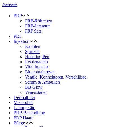
Startseite
PRP
PRP-Röhrchen
PRP-Literatur
PRP Sets
PRF
Injektion
Kanülen
Spritzen
Needling Pen
Ersatznadeln
Vital Injector
Blutentnahmeset
Ventile, Konnektoren, Verschlüsse
Serum & Ampullen
BB Glow
Venenstauer
Dermalfiller
Mesoroller
Laborgeräte
PRP-Behandlung
PRP Haare
Pflege