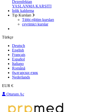
Dezenfektan
YAŞLANMA KARŞITI
Iplik kaldırma
Tıp Kursları
Tıbbi eğitim kursları
çevrimiçi kurslar
Türkçe
Deutsch
English
Français
Español
Italiano
Română
български език
Nederlands
EUR €
Oturum Aç