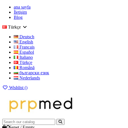
ana sayfa
İletişim
Blog
Türkçe
Deutsch
English
Français
Español
Italiano
Türkçe
Română
български език
Nederlands
Wishlist (
)
0
Sepet
/
Empty