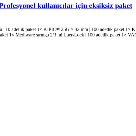
ofesyonel kullanıcılar için eksiksiz paket
ü | 10 adetlik paket 1× KIPIC® 25G × 42 mm | 100 adetlik paket 1×
k paket 1× Mediware şırınga 2/3 ml Luer-Lock | 100 adetlik paket 1×