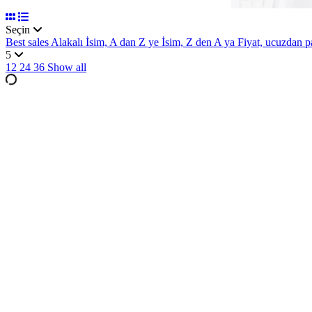
Seçin
Best sales
Alakalı
İsim, A dan Z ye
İsim, Z den A ya
Fiyat, ucuzdan 
5
12
24
36
Show all