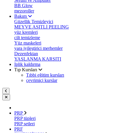
Serum ve Ampuller
BB Glow
mezoroller
Bakım
Güzellik Temizleyici
MEYVE ASITLI PEELING
yüz kremleri
cilt temizleme
Yüz maskeleri
yara iyileştirici merhemler
Dezenfektan
YAŞLANMA KARŞITI
Iplik kaldırma
Tıp Kursları
Tıbbi eğitim kursları
çevrimiçi kurslar
PRP
PRP tüpleri
PRP setleri
PRF