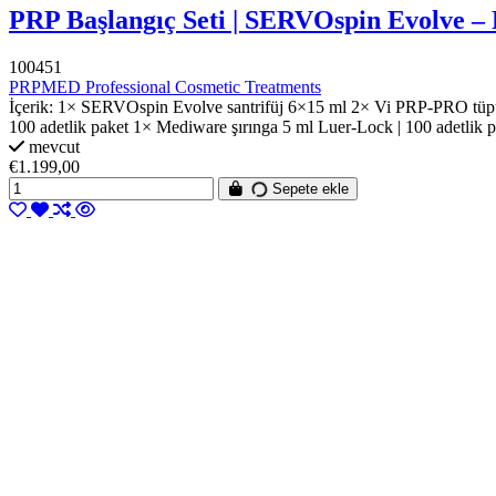
PRP Başlangıç Seti | SERVOspin Evolve – Pr
100451
PRPMED Professional Cosmetic Treatments
İçerik: 1× SERVOspin Evolve santrifüj 6×15 ml 2× Vi PRP-PRO tüp
100 adetlik paket 1× Mediware şırınga 5 ml Luer-Lock | 100 adetli
mevcut
€1.199,00
Sepete ekle