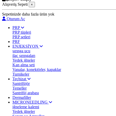
Alışveriş Sepeti
×
Sepetinizde daha fazla ürün yok
Oturum Aç
PRP
PRP tüpleri
PRP setleri
PRF
ENJEKSİYON
şırınga ucu
ilaç şırıngaları
Yedek iğneler
Kan alma seti
Vanalar, konektörler, kapaklar
Turnikeler
Teçhizat
Santrifüjör
Temeller
Santrifüj arabası
Dermafiller
MICRONEEDLING
iğneleme kalemi
Yedek iğneler