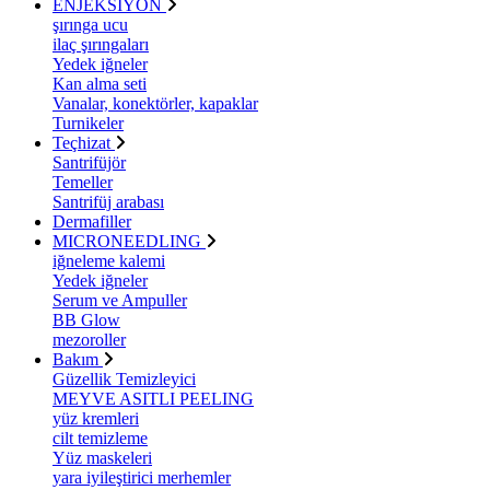
ENJEKSİYON
şırınga ucu
ilaç şırıngaları
Yedek iğneler
Kan alma seti
Vanalar, konektörler, kapaklar
Turnikeler
Teçhizat
Santrifüjör
Temeller
Santrifüj arabası
Dermafiller
MICRONEEDLING
iğneleme kalemi
Yedek iğneler
Serum ve Ampuller
BB Glow
mezoroller
Bakım
Güzellik Temizleyici
MEYVE ASITLI PEELING
yüz kremleri
cilt temizleme
Yüz maskeleri
yara iyileştirici merhemler