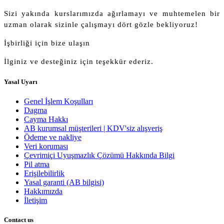
Sizi yakında kurslarımızda ağırlamayı ve muhtemelen bir
uzman olarak sizinle çalışmayı dört gözle bekliyoruz!
İşbirliği için bize ulaşın
İlginiz ve desteğiniz için teşekkür ederiz.
Yasal Uyarı
Genel İşlem Koşulları
Dagma
Cayma Hakkı
AB kurumsal müşterileri | KDV'siz alışveriş
Ödeme ve nakliye
Veri koruması
Çevrimiçi Uyuşmazlık Çözümü Hakkında Bilgi
Pil atma
Erişilebilirlik
Yasal garanti (AB bilgisi)
Hakkımızda
İletişim
Contact us