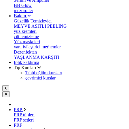
Serum ve Ampuller
BB Glow
mezoroller
Bakım
Güzellik Temizleyici
MEYVE ASITLI PEELING
yüz kremleri
cilt temizleme
Yüz maskeleri
yara iyileştirici merhemler
Dezenfektan
YAŞLANMA KARŞITI
Iplik kaldırma
Tıp Kursları
Tıbbi eğitim kursları
çevrimiçi kurslar
PRP
PRP tüpleri
PRP setleri
PRF