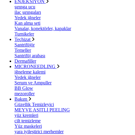
ENJEKSİYON
şırınga ucu
ilaç şırıngaları
Yedek iğneler
Kan alma seti
Vanalar, konektörler, kapaklar
Turnikeler
Teçhizat
Santrifüjör
Temeller
Santrifüj arabası
Dermafiller
MICRONEEDLING
iğneleme kalemi
Yedek iğneler
Serum ve Ampuller
BB Glow
mezoroller
Bakım
Güzellik Temizleyici
MEYVE ASITLI PEELING
yüz kremleri
cilt temizleme
Yüz maskeleri
yara iyileştirici merhemler