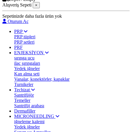
Alışveriş Sepeti
×
Sepetinizde daha fazla ürün yok
Oturum Aç
PRP
PRP tüpleri
PRP setleri
PRF
ENJEKSİYON
şırınga ucu
ilaç şırıngaları
Yedek iğneler
Kan alma seti
Vanalar, konektörler, kapaklar
Turnikeler
Teçhizat
Santrifüjör
Temeller
Santrifüj arabası
Dermafiller
MICRONEEDLING
iğneleme kalemi
Yedek iğneler