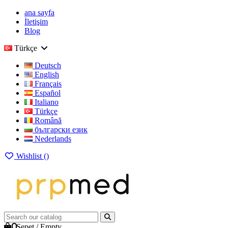
ana sayfa
İletişim
Blog
Türkçe
Deutsch
English
Français
Español
Italiano
Türkçe
Română
български език
Nederlands
Wishlist (
)
0
Sepet
/
Empty