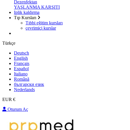
Dezenfektan
YAŞLANMA KARŞITI
Iplik kaldırma
Tıp Kursları
Tıbbi eğitim kursları
çevrimiçi kurslar
Türkçe
Deutsch
English
Français
Español
Italiano
Română
български език
Nederlands
EUR €
Oturum Aç