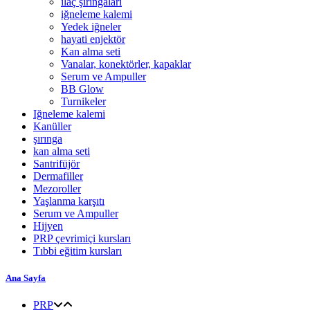
ilaç şırıngaları
iğneleme kalemi
Yedek iğneler
hayati enjektör
Kan alma seti
Vanalar, konektörler, kapaklar
Serum ve Ampuller
BB Glow
Turnikeler
Iğneleme kalemi
Kanüller
şırınga
kan alma seti
Santrifüjör
Dermafiller
Mezoroller
Yaşlanma karşıtı
Serum ve Ampuller
Hijyen
PRP çevrimiçi kursları
Tıbbi eğitim kursları
Ana Sayfa
PRP