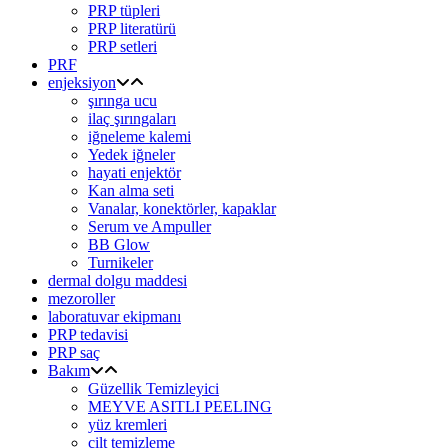
PRP tüpleri
PRP literatürü
PRP setleri
PRF
enjeksiyon
şırınga ucu
ilaç şırıngaları
iğneleme kalemi
Yedek iğneler
hayati enjektör
Kan alma seti
Vanalar, konektörler, kapaklar
Serum ve Ampuller
BB Glow
Turnikeler
dermal dolgu maddesi
mezoroller
laboratuvar ekipmanı
PRP tedavisi
PRP saç
Bakım
Güzellik Temizleyici
MEYVE ASITLI PEELING
yüz kremleri
cilt temizleme