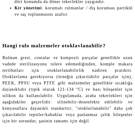
dört konumda da döner tekerlekler yaygındır.
Kir yönetimi
: korumalı rulmanlar / diş koruması partikül
ve saç toplanmasını azaltır.
Hangi rulo malzemeler otoklavlanabilir?
Rulman gresi, contalar ve kompozit parçalar genellikle uzun
vadede sterilizasyonu tolere edemediğinden, komple makara
tertibatları için otoklavlanabilirlik nadiren pratiktir.
Otoklavlama gerekiyorsa (örneğin çıkarılabilir parçalar için),
PEEK, PPSU veya PTFE gibi malzemeler genellikle sıcaklığa
dayanıklıdır (tipik olarak 121-134 °C) ve bazı bileşenler için
silikon da kullanılabilir. Uygulamada, araba tekerlekleri için
aşağıdakiler geçerlidir: silinebilir-dezenfekte edilebilir ve
kimyasallara dayanıklı standarttır; "otoklavlanabilir" daha çok
çıkarılabilir tepsiler/kabuklar veya paslanmaz çelik bileşenler
için bir sorundur, şasinin tamamı için değil.