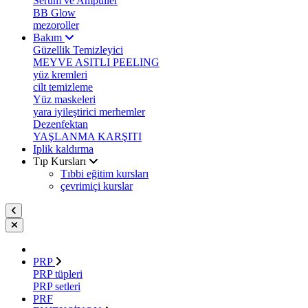
Serum ve Ampuller
BB Glow
mezoroller
Bakım
Güzellik Temizleyici
MEYVE ASITLI PEELING
yüz kremleri
cilt temizleme
Yüz maskeleri
yara iyileştirici merhemler
Dezenfektan
YAŞLANMA KARŞITI
Iplik kaldırma
Tıp Kursları
Tıbbi eğitim kursları
çevrimiçi kurslar
PRP
PRP tüpleri
PRP setleri
PRF