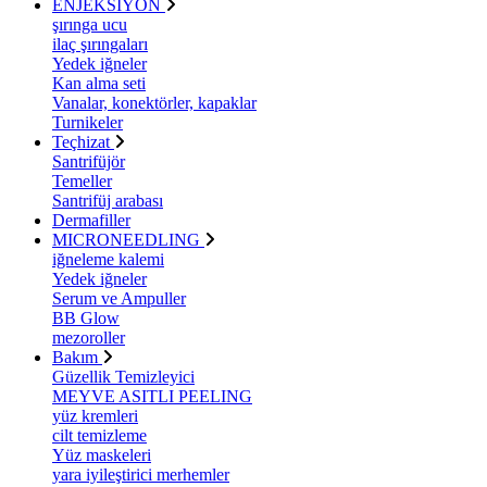
ENJEKSİYON
şırınga ucu
ilaç şırıngaları
Yedek iğneler
Kan alma seti
Vanalar, konektörler, kapaklar
Turnikeler
Teçhizat
Santrifüjör
Temeller
Santrifüj arabası
Dermafiller
MICRONEEDLING
iğneleme kalemi
Yedek iğneler
Serum ve Ampuller
BB Glow
mezoroller
Bakım
Güzellik Temizleyici
MEYVE ASITLI PEELING
yüz kremleri
cilt temizleme
Yüz maskeleri
yara iyileştirici merhemler