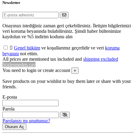
Newsletter
Onayınızı istediğiniz zaman geri çekebilirsiniz. İletişim bilgilerimizi
veri koruma beyanında bulabilirsiniz. Şimdi haber bültenimize
kaydolun ve %5 indirim kodunu alın

Genel hüküm
ve koşullarımız geçerlidir ve veri
koruma
beyanını
not ettim.
All prices are mentioned tax included and
shipping excluded
Sözleşmeden cay
You need to login or create account
×
Save products on your wishlist to buy them later or share with your
friends.
E-posta
Parola
Parolanızı mı unuttunuz?
Oturum Aç