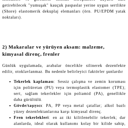
getirebilecek "yumuşak" kauçuk paspaslar yerine uygun sertlikte
(Shore) elastomerik dekuplaj elemanları (örn. PU/EPDM yatak
noktaları).
2) Makaralar ve yürüyen aksam: malzeme,
kimyasal direnç, frenler
Günlük uygulamada, arabalar öncelikle silinerek dezenfekte
edilir, otoklavlanmaz. Bu nedenle belirleyici faktörler şunlardır
Tekerlek kaplaması
: Sessiz çalışma ve zemin koruması
için poliüretan (PU) veya termoplastik elastomer (TPE);
sert, sağlam tekerlekler için poliamid (PA), genellikle
daha gürültülü.
Gövde/taşıyıcı
: PA, PP veya metal çatallar; alkol bazlı
yüzey dezenfektanlarına karşı kimyasal direnç.
Fren tekerlekleri
: en az iki kilitlenebilir tekerlek; dar
alanlarda, ideal olarak kullanımı kolay bir kilide sahip,