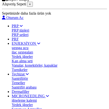
Alışveriş Sepeti
×
Sepetinizde daha fazla ürün yok
Oturum Aç
PRP
PRP tüpleri
PRP setleri
PRF
ENJEKSİYON
şırınga ucu
ilaç şırıngaları
Yedek iğneler
Kan alma seti
Vanalar, konektörler, kapaklar
Turnikeler
Teçhizat
Santrifüjör
Temeller
Santrifüj arabası
Dermafiller
MICRONEEDLING
iğneleme kalemi
Yedek iğneler