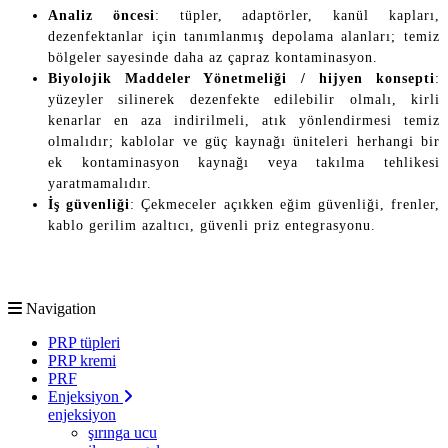
Analiz öncesi
: tüpler, adaptörler, kanül kapları,
dezenfektanlar için tanımlanmış depolama alanları; temiz
bölgeler sayesinde daha az çapraz kontaminasyon.
Biyolojik Maddeler Yönetmeliği / hijyen konsepti
:
yüzeyler silinerek dezenfekte edilebilir olmalı, kirli
kenarlar en aza indirilmeli, atık yönlendirmesi temiz
olmalıdır; kablolar ve güç kaynağı üniteleri herhangi bir
ek kontaminasyon kaynağı veya takılma tehlikesi
yaratmamalıdır.
İş güvenliği
: Çekmeceler açıkken eğim güvenliği, frenler,
kablo gerilim azaltıcı, güvenli priz entegrasyonu.
Navigation
PRP tüpleri
PRP kremi
PRF
Enjeksiyon
enjeksiyon
şırınga ucu