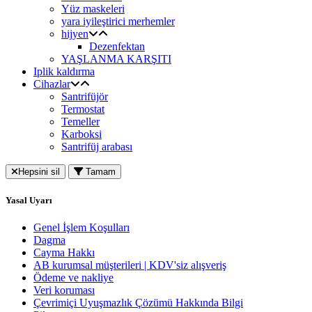
Yüz maskeleri
yara iyileştirici merhemler
hijyen
Dezenfektan
YAŞLANMA KARŞITI
Iplik kaldırma
Cihazlar
Santrifüjör
Termostat
Temeller
Karboksi
Santrifüj arabası
Hepsini sil
Tamam
Yasal Uyarı
Genel İşlem Koşulları
Dagma
Cayma Hakkı
AB kurumsal müşterileri | KDV'siz alışveriş
Ödeme ve nakliye
Veri koruması
Çevrimiçi Uyuşmazlık Çözümü Hakkında Bilgi