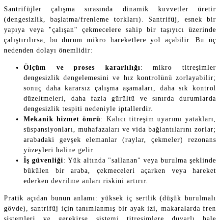
Santrifüjler çalışma sırasında dinamik kuvvetler üretir
(dengesizlik, başlatma/frenleme torkları). Santrifüj, esnek bir
yapıya veya "çalışan" çekmecelere sahip bir taşıyıcı üzerinde
çalıştırılırsa, bu durum mikro hareketlere yol açabilir. Bu üç
nedenden dolayı önemlidir:
Ölçüm ve proses kararlılığı
: mikro titreşimler
dengesizlik dengelemesini ve hız kontrolünü zorlayabilir;
sonuç daha kararsız çalışma aşamaları, daha sık kontrol
düzeltmeleri, daha fazla gürültü ve sınırda durumlarda
dengesizlik tespiti nedeniyle iptallerdir.
Mekanik hizmet ömrü
: Kalıcı titreşim uyarımı yatakları,
süspansiyonları, muhafazaları ve vida bağlantılarını zorlar;
arabadaki gevşek elemanlar (raylar, çekmeler) rezonans
yüzeyleri haline gelir.
İş güvenliği
: Yük altında "sallanan" veya burulma şeklinde
bükülen bir araba, çekmeceleri açarken veya hareket
ederken devrilme anları riskini artırır.
Pratik açıdan bunun anlamı: yüksek iç sertlik (düşük burulmalı
gövde), santrifüj için tanımlanmış bir ayak izi, makaralarda fren
sistemleri ve gerekirse sistemi titreşimlere duyarlı hale