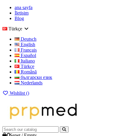
ana sayfa
İletişim
Blog
Türkçe
Deutsch
English
Français
Español
Italiano
Türkçe
Română
български език
Nederlands
Wishlist (
)
0
Sepet
/
Empty