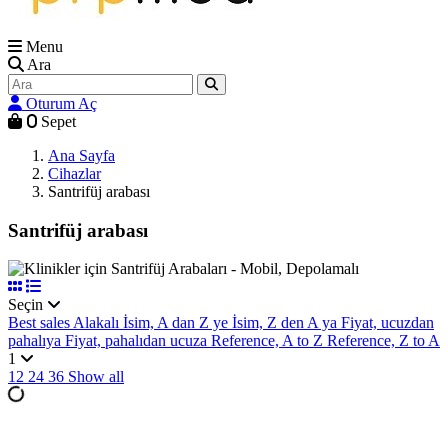
Menu
Ara
Oturum Aç
0
Sepet
Ana Sayfa
Cihazlar
Santrifüj arabası
Santrifüj arabası
Seçin
Best sales
Alakalı
İsim, A dan Z ye
İsim, Z den A ya
Fiyat, ucuzdan
pahalıya
Fiyat, pahalıdan ucuza
Reference, A to Z
Reference, Z to A
1
12
24
36
Show all