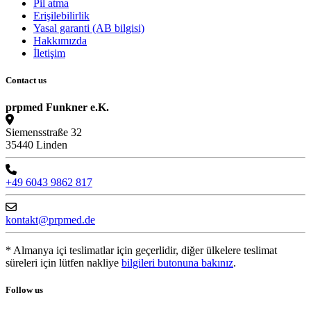
Pil atma
Erişilebilirlik
Yasal garanti (AB bilgisi)
Hakkımızda
İletişim
Contact us
prpmed Funkner e.K.
Siemensstraße 32
35440 Linden
+49 6043 9862 817
kontakt@prpmed.de
* Almanya içi teslimatlar için geçerlidir, diğer ülkelere teslimat
süreleri için lütfen nakliye
bilgileri butonuna bakınız
.
Follow us