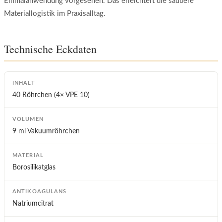
Einmalanwendung vorgesehen. Das erleichtert die saubere
Materiallogistik im Praxisalltag.
Technische Eckdaten
INHALT
40 Röhrchen (4× VPE 10)
VOLUMEN
9 ml Vakuumröhrchen
MATERIAL
Borosilikatglas
ANTIKOAGULANS
Natriumcitrat