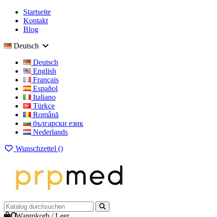
Startseite
Kontakt
Blog
Deutsch
Deutsch
English
Français
Español
Italiano
Türkçe
Română
български език
Nederlands
Wunschzettel (
)
0
Warenkorb
/
Leer