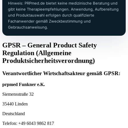
Hinweis: PRPmed.de bietet keine medizinische Beratung und
gibt keine Therapieempfehlungen. Anwendung, Aufbereitung
und Produktauswahl erfolgen durch qualifizierte
Fachanwender gemäß Zweckbestimmung und
Gebrauchsanweisung.
GPSR – General Product Safety
Regulation (Allgemeine
Produktsicherheitsverordnung)
Verantwortlicher Wirtschaftsakteur gemäß GPSR:
prpmed Funkner e.K.
Siemensstraße 32
35440 Linden
Deutschland
Telefon: +49 6043 9862 817