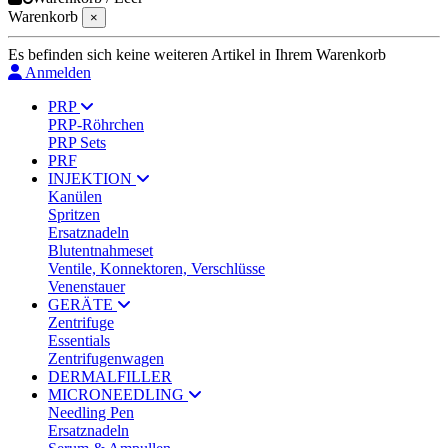
Warenkorb
×
Es befinden sich keine weiteren Artikel in Ihrem Warenkorb
Anmelden
PRP
PRP-Röhrchen
PRP Sets
PRF
INJEKTION
Kanülen
Spritzen
Ersatznadeln
Blutentnahmeset
Ventile, Konnektoren, Verschlüsse
Venenstauer
GERÄTE
Zentrifuge
Essentials
Zentrifugenwagen
DERMALFILLER
MICRONEEDLING
Needling Pen
Ersatznadeln