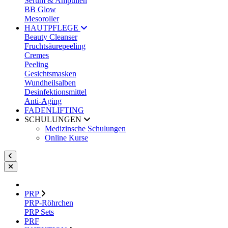
Serum & Ampullen
BB Glow
Mesoroller
HAUTPFLEGE
Beauty Cleanser
Fruchtsäurepeeling
Cremes
Peeling
Gesichtsmasken
Wundheilsalben
Desinfektionsmittel
Anti-Aging
FADENLIFTING
SCHULUNGEN
Medizinsche Schulungen
Online Kurse
PRP
PRP-Röhrchen
PRP Sets
PRF