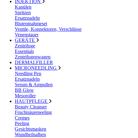
INJEKTION
Kanülen
Spritzen
Ersatznadeln
Blutentnahmeset
Ventile, Konnektoren, Verschlüsse
Venenstauer
GERÄTE
Zentrifuge
Essentials
Zentrifugenwagen
DERMALFILLER
MICRONEEDLING
Needling Pen
Ersatznadeln
Serum & Ampullen
BB Glow
Mesoroller
HAUTPFLEGE
Beauty Cleanser
Fruchtsäurepeeling
Cremes
Peeling
Gesichtsmasken
Wundheilsalben