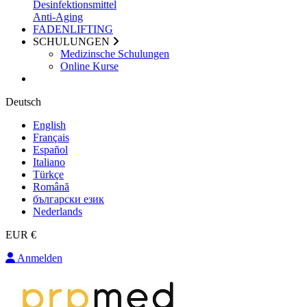
Desinfektionsmittel
Anti-Aging
FADENLIFTING
SCHULUNGEN
Medizinsche Schulungen
Online Kurse
Deutsch
English
Français
Español
Italiano
Türkçe
Română
български език
Nederlands
EUR €
Anmelden