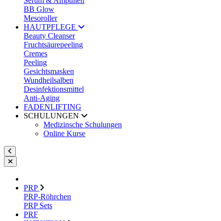
Serum & Ampullen
BB Glow
Mesoroller
HAUTPFLEGE
Beauty Cleanser
Fruchtsäurepeeling
Cremes
Peeling
Gesichtsmasken
Wundheilsalben
Desinfektionsmittel
Anti-Aging
FADENLIFTING
SCHULUNGEN
Medizinsche Schulungen
Online Kurse
PRP
PRP-Röhrchen
PRP Sets
PRF