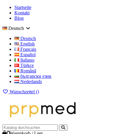
Startseite
Kontakt
Blog
Deutsch
Deutsch
English
Français
Español
Italiano
Türkçe
Română
български език
Nederlands
Wunschzettel (
)
0
Warenkorb
/
Leer