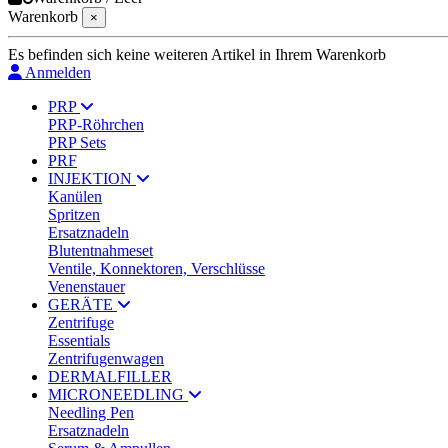
Warenkorb
×
Es befinden sich keine weiteren Artikel in Ihrem Warenkorb
Anmelden
PRP
PRP-Röhrchen
PRP Sets
PRF
INJEKTION
Kanülen
Spritzen
Ersatznadeln
Blutentnahmeset
Ventile, Konnektoren, Verschlüsse
Venenstauer
GERÄTE
Zentrifuge
Essentials
Zentrifugenwagen
DERMALFILLER
MICRONEEDLING
Needling Pen
Ersatznadeln