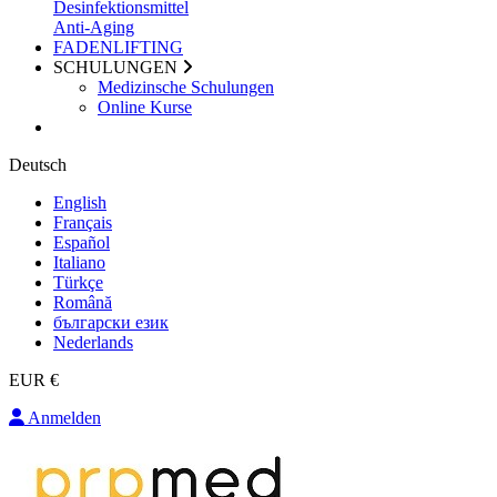
Desinfektionsmittel
Anti-Aging
FADENLIFTING
SCHULUNGEN
Medizinsche Schulungen
Online Kurse
Deutsch
English
Français
Español
Italiano
Türkçe
Română
български език
Nederlands
EUR €
Anmelden