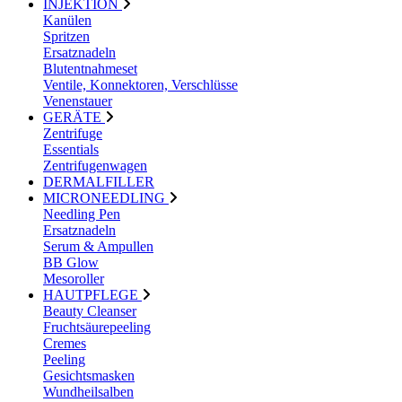
INJEKTION
Kanülen
Spritzen
Ersatznadeln
Blutentnahmeset
Ventile, Konnektoren, Verschlüsse
Venenstauer
GERÄTE
Zentrifuge
Essentials
Zentrifugenwagen
DERMALFILLER
MICRONEEDLING
Needling Pen
Ersatznadeln
Serum & Ampullen
BB Glow
Mesoroller
HAUTPFLEGE
Beauty Cleanser
Fruchtsäurepeeling
Cremes
Peeling
Gesichtsmasken
Wundheilsalben