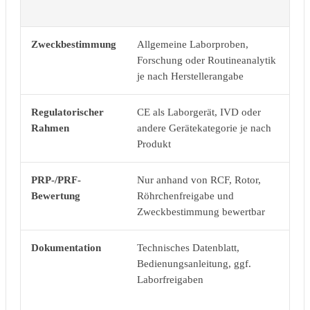
E
Zweckbestimmung
Allgemeine Laborproben,
Me
Forschung oder Routineanalytik
He
je nach Herstellerangabe
Regulatorischer
CE als Laborgerät, IVD oder
Me
Rahmen
andere Gerätekategorie je nach
20
Produkt
PRP-/PRF-
Nur anhand von RCF, Rotor,
Be
Bewertung
Röhrchenfreigabe und
me
Zweckbestimmung bewertbar
Pr
Dokumentation
Technisches Datenblatt,
Te
Bedienungsanleitung, ggf.
Ge
Laborfreigaben
Ko
Z