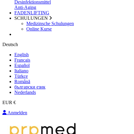
Desinfektionsmittel
Anti-Aging
FADENLIFTING
SCHULUNGEN
Medizinsche Schulungen
Online Kurse
Deutsch
English
Français
Español
Italiano
Türkçe
Română
български език
Nederlands
EUR €
Anmelden