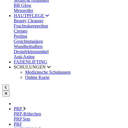
Serum & Ampullen
BB Glow
Mesoroller
HAUTPFLEGE
Beauty Cleanser
Fruchtsäurepeeling
Cremes
Peeling
Gesichtsmasken
Wundheilsalben
Desinfektionsmittel
Anti-Aging
FADENLIFTING
SCHULUNGEN
Medizinsche Schulungen
Online Kurse
PRP
PRP-Röhrchen
PRP Sets
PRF