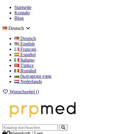
Startseite
Kontakt
Blog
Deutsch
Deutsch
English
Français
Español
Italiano
Türkçe
Română
български език
Nederlands
Wunschzettel (
)
0
Warenkorb
/
Leer