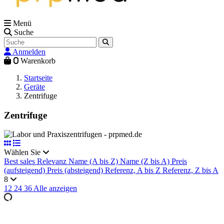
Menü
Suche
Anmelden
0
Warenkorb
Startseite
Geräte
Zentrifuge
Zentrifuge
Wählen Sie
Best sales
Relevanz
Name (A bis Z)
Name (Z bis A)
Preis
(aufsteigend)
Preis (absteigend)
Referenz, A bis Z
Referenz, Z bis A
8
12
24
36
Alle anzeigen