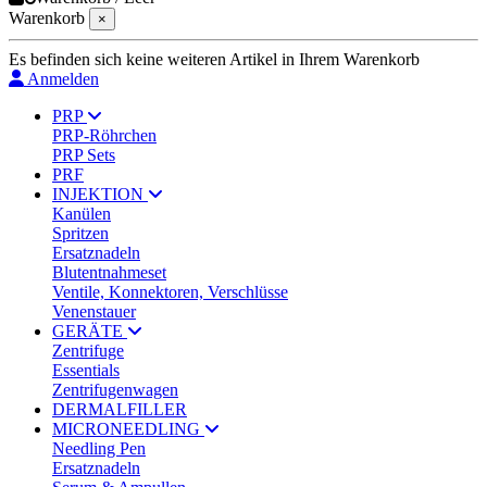
Warenkorb
×
Es befinden sich keine weiteren Artikel in Ihrem Warenkorb
Anmelden
PRP
PRP-Röhrchen
PRP Sets
PRF
INJEKTION
Kanülen
Spritzen
Ersatznadeln
Blutentnahmeset
Ventile, Konnektoren, Verschlüsse
Venenstauer
GERÄTE
Zentrifuge
Essentials
Zentrifugenwagen
DERMALFILLER
MICRONEEDLING
Needling Pen
Ersatznadeln