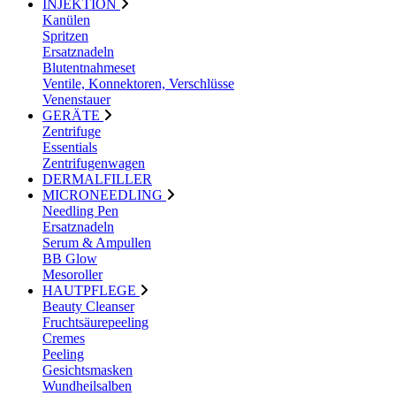
INJEKTION
Kanülen
Spritzen
Ersatznadeln
Blutentnahmeset
Ventile, Konnektoren, Verschlüsse
Venenstauer
GERÄTE
Zentrifuge
Essentials
Zentrifugenwagen
DERMALFILLER
MICRONEEDLING
Needling Pen
Ersatznadeln
Serum & Ampullen
BB Glow
Mesoroller
HAUTPFLEGE
Beauty Cleanser
Fruchtsäurepeeling
Cremes
Peeling
Gesichtsmasken
Wundheilsalben