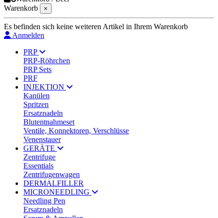
Warenkorb
×
Es befinden sich keine weiteren Artikel in Ihrem Warenkorb
Anmelden
PRP
PRP-Röhrchen
PRP Sets
PRF
INJEKTION
Kanülen
Spritzen
Ersatznadeln
Blutentnahmeset
Ventile, Konnektoren, Verschlüsse
Venenstauer
GERÄTE
Zentrifuge
Essentials
Zentrifugenwagen
DERMALFILLER
MICRONEEDLING
Needling Pen
Ersatznadeln