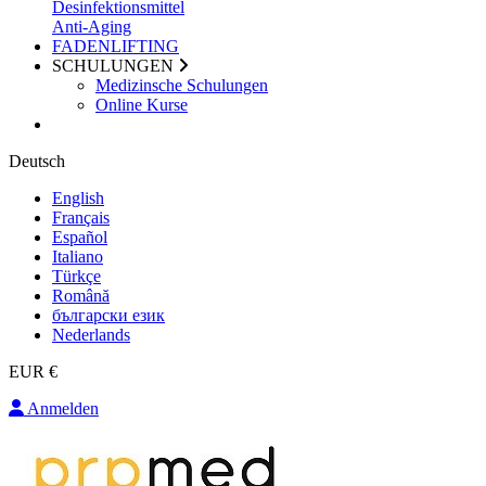
Desinfektionsmittel
Anti-Aging
FADENLIFTING
SCHULUNGEN
Medizinsche Schulungen
Online Kurse
Deutsch
English
Français
Español
Italiano
Türkçe
Română
български език
Nederlands
EUR €
Anmelden