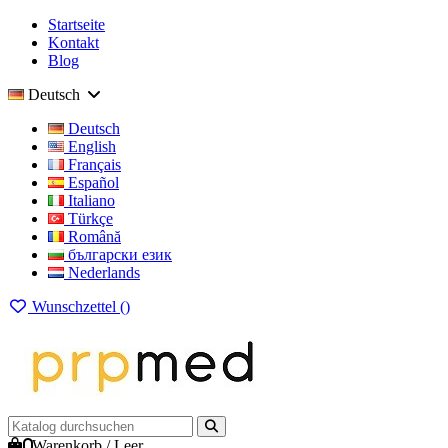
Startseite
Kontakt
Blog
Deutsch
Deutsch
English
Français
Español
Italiano
Türkçe
Română
български език
Nederlands
Wunschzettel (
)
0
Warenkorb
/
Leer