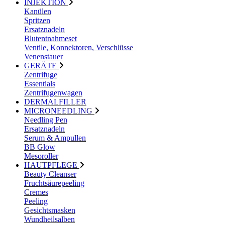
INJEKTION
Kanülen
Spritzen
Ersatznadeln
Blutentnahmeset
Ventile, Konnektoren, Verschlüsse
Venenstauer
GERÄTE
Zentrifuge
Essentials
Zentrifugenwagen
DERMALFILLER
MICRONEEDLING
Needling Pen
Ersatznadeln
Serum & Ampullen
BB Glow
Mesoroller
HAUTPFLEGE
Beauty Cleanser
Fruchtsäurepeeling
Cremes
Peeling
Gesichtsmasken
Wundheilsalben