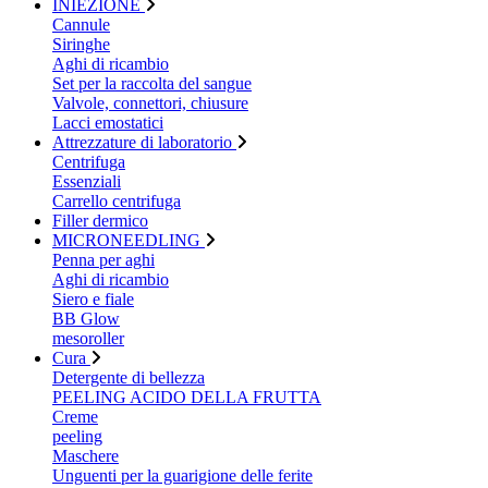
INIEZIONE
Cannule
Siringhe
Aghi di ricambio
Set per la raccolta del sangue
Valvole, connettori, chiusure
Lacci emostatici
Attrezzature di laboratorio
Centrifuga
Essenziali
Carrello centrifuga
Filler dermico
MICRONEEDLING
Penna per aghi
Aghi di ricambio
Siero e fiale
BB Glow
mesoroller
Cura
Detergente di bellezza
PEELING ACIDO DELLA FRUTTA
Creme
peeling
Maschere
Unguenti per la guarigione delle ferite