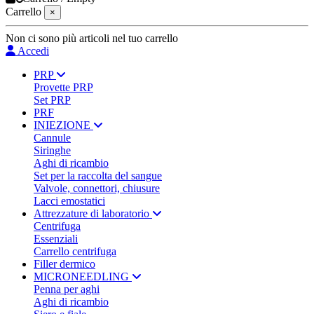
Carrello
×
Non ci sono più articoli nel tuo carrello
Accedi
PRP
Provette PRP
Set PRP
PRF
INIEZIONE
Cannule
Siringhe
Aghi di ricambio
Set per la raccolta del sangue
Valvole, connettori, chiusure
Lacci emostatici
Attrezzature di laboratorio
Centrifuga
Essenziali
Carrello centrifuga
Filler dermico
MICRONEEDLING
Penna per aghi
Aghi di ricambio