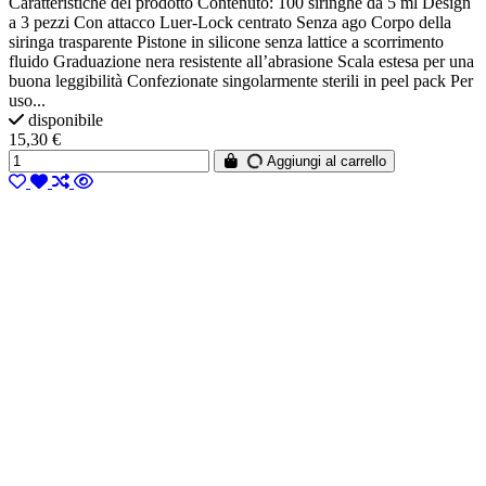
Caratteristiche del prodotto Contenuto: 100 siringhe da 5 ml Design
a 3 pezzi Con attacco Luer-Lock centrato Senza ago Corpo della
siringa trasparente Pistone in silicone senza lattice a scorrimento
fluido Graduazione nera resistente all’abrasione Scala estesa per una
buona leggibilità Confezionate singolarmente sterili in peel pack Per
uso...
disponibile
15,30 €
Aggiungi al carrello