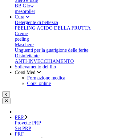
Siero e fiale
BB Glow
mesoroller
Cura
Detergente di bellezza
PEELING ACIDO DELLA FRUTTA
Creme
peeling
Maschere
Unguenti per la guarigione delle ferite
Disinfettante
ANTI-INVECCHIAMENTO
Sollevamento del filo
Corsi Med
Formazione medica
Corsi online
PRP
Provette PRP
Set PRP
PRF