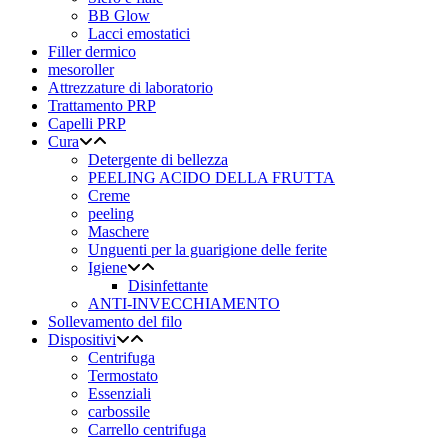
BB Glow
Lacci emostatici
Filler dermico
mesoroller
Attrezzature di laboratorio
Trattamento PRP
Capelli PRP
Cura
Detergente di bellezza
PEELING ACIDO DELLA FRUTTA
Creme
peeling
Maschere
Unguenti per la guarigione delle ferite
Igiene
Disinfettante
ANTI-INVECCHIAMENTO
Sollevamento del filo
Dispositivi
Centrifuga
Termostato
Essenziali
carbossile
Carrello centrifuga