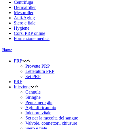
Centrifuga
Dermalfiller
Mesoroller
Anti-Aging
Siero e fiale
Hygiene
Corsi PRP online
Formazione medica
Home
PRP
Provette PRP
Letteratura PRP
Set PRP
PRF
Iniezione
Cannule
Siringhe
Penna per aghi
Aghi di ricambio
Iniettore vitale
Set per la raccolta del sangue
Valvole, connettori, chiusure
Siero e fiale