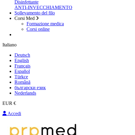
Disinfettante
ANTI-INVECCHIAMENTO
Sollevamento del filo
Corsi Med
Formazione medica
Corsi online
Italiano
Deutsch
English
Français
Español
Türkçe
Română
български език
Nederlands
EUR €
Accedi