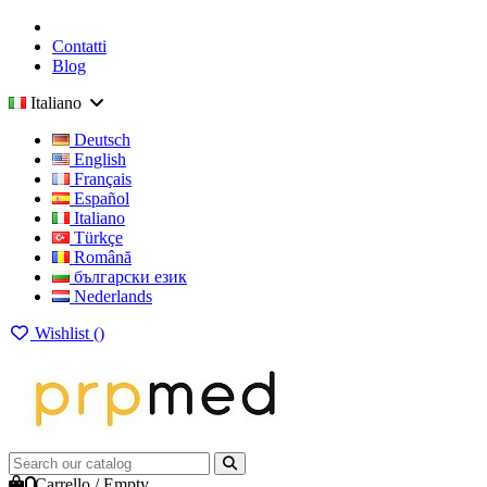
Contatti
Blog
Italiano
Deutsch
English
Français
Español
Italiano
Türkçe
Română
български език
Nederlands
Wishlist (
)
0
Carrello
/
Empty