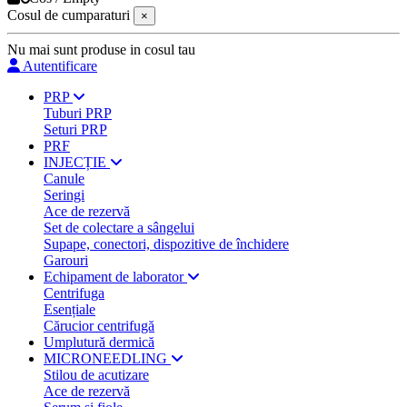
Cosul de cumparaturi
×
Nu mai sunt produse in cosul tau
Autentificare
PRP
Tuburi PRP
Seturi PRP
PRF
INJECȚIE
Canule
Seringi
Ace de rezervă
Set de colectare a sângelui
Supape, conectori, dispozitive de închidere
Garouri
Echipament de laborator
Centrifuga
Esențiale
Cărucior centrifugă
Umplutură dermică
MICRONEEDLING
Stilou de acutizare
Ace de rezervă