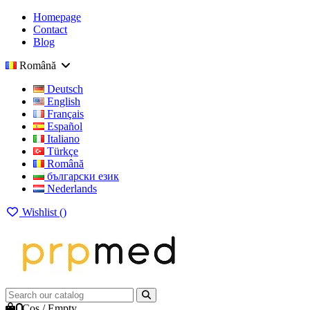
Homepage
Contact
Blog
Română
Deutsch
English
Français
Español
Italiano
Türkçe
Română
български език
Nederlands
Wishlist (
)
0
Cos
/
Empty