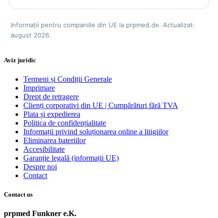
Informații pentru companiile din UE la prpmed.de. Actualizat:
august 2026.
Aviz juridic
Termeni și Condiții Generale
Imprimare
Drept de retragere
Clienți corporativi din UE | Cumpărături fără TVA
Plata și expedierea
Politica de confidențialitate
Informații privind soluționarea online a litigiilor
Eliminarea bateriilor
Accesibilitate
Garanție legală (informații UE)
Despre noi
Contact
Contact us
prpmed Funkner e.K.