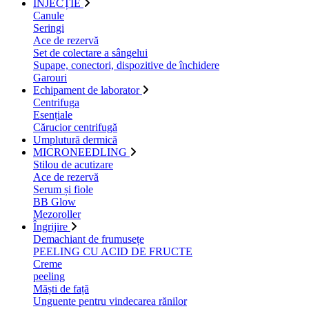
INJECȚIE
Canule
Seringi
Ace de rezervă
Set de colectare a sângelui
Supape, conectori, dispozitive de închidere
Garouri
Echipament de laborator
Centrifuga
Esențiale
Cărucior centrifugă
Umplutură dermică
MICRONEEDLING
Stilou de acutizare
Ace de rezervă
Serum și fiole
BB Glow
Mezoroller
Îngrijire
Demachiant de frumusețe
PEELING CU ACID DE FRUCTE
Creme
peeling
Măști de față
Unguente pentru vindecarea rănilor