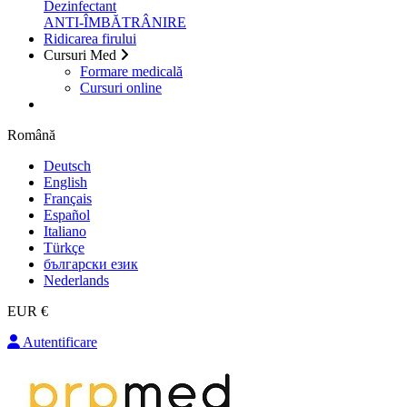
Dezinfectant
ANTI-ÎMBĂTRÂNIRE
Ridicarea firului
Cursuri Med
Formare medicală
Cursuri online
Română
Deutsch
English
Français
Español
Italiano
Türkçe
български език
Nederlands
EUR €
Autentificare