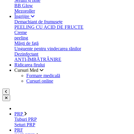
Serum și fiole
BB Glow
Mezoroller
Îngrijire
Demachiant de frumusețe
PEELING CU ACID DE FRUCTE
Creme
peeling
Măști de față
Unguente pentru vindecarea rănilor
Dezinfectant
ANTI-ÎMBĂTRÂNIRE
Ridicarea firului
Cursuri Med
Formare medicală
Cursuri online
PRP
Tuburi PRP
Seturi PRP
PRF