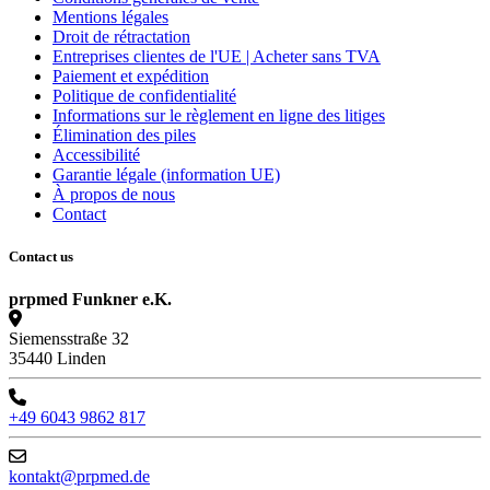
Mentions légales
Droit de rétractation
Entreprises clientes de l'UE | Acheter sans TVA
Paiement et expédition
Politique de confidentialité
Informations sur le règlement en ligne des litiges
Élimination des piles
Accessibilité
Garantie légale (information UE)
À propos de nous
Contact
Contact us
prpmed Funkner e.K.
Siemensstraße 32
35440 Linden
+49 6043 9862 817
kontakt@prpmed.de