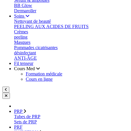
Sérum & ampoules
BB Glow
Dermaroller
Soins
Nettoyant de beauté
PEELING AUX ACIDES DE FRUITS
Crèmes
peeling
Masques
Pommades cicatrisantes
désinfectant
ANTI-ÂGE
Fil tenseur
Cours Med
Formation médicale
Cours en ligne
PRP
Tubes de PRP
Sets de PRP
PRF