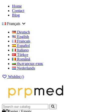
Home
Contact
Blog
Français
Deutsch
English
Français
Español
Italiano
Türkçe
Română
български език
Nederlands
Wishlist (
)
0
Panier
/
Empty