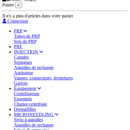
Panier
×
Il n'y a plus d'articles dans votre panier
Connexion
PRP
Tubes de PRP
Sets de PRP
PRF
INJECTION
Canules
Seringues
Aiguilles de rechange
Aspirateur
Vannes, connecteurs, fermetures
Garrots
Équipement
Centrifugeuse
Essentiels
Chariot centrifuge
Dermalfiller
MICRONEEDLING
Stylo à aiguilles
Aiguilles de rechange