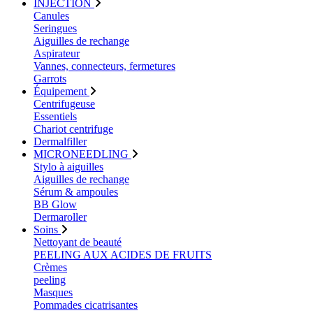
INJECTION
Canules
Seringues
Aiguilles de rechange
Aspirateur
Vannes, connecteurs, fermetures
Garrots
Équipement
Centrifugeuse
Essentiels
Chariot centrifuge
Dermalfiller
MICRONEEDLING
Stylo à aiguilles
Aiguilles de rechange
Sérum & ampoules
BB Glow
Dermaroller
Soins
Nettoyant de beauté
PEELING AUX ACIDES DE FRUITS
Crèmes
peeling
Masques
Pommades cicatrisantes