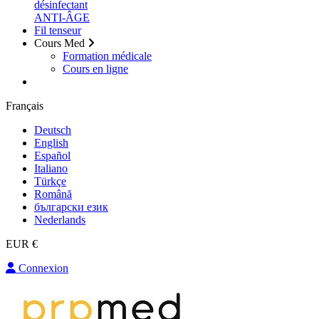
désinfectant
ANTI-ÂGE
Fil tenseur
Cours Med
Formation médicale
Cours en ligne
Français
Deutsch
English
Español
Italiano
Türkçe
Română
български език
Nederlands
EUR €
Connexion