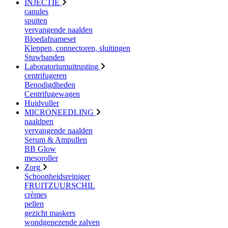
INJECTIE
canules
spuiten
vervangende naalden
Bloedafnameset
Kleppen, connectoren, sluitingen
Stuwbanden
Laboratoriumuitrusting
centrifugeren
Benodigdheden
Centrifugewagen
Huidvuller
MICRONEEDLING
naaldpen
vervangende naalden
Serum & Ampullen
BB Glow
mesoroller
Zorg
Schoonheidsreiniger
FRUITZUURSCHIL
crèmes
pellen
gezicht maskers
wondgenezende zalven