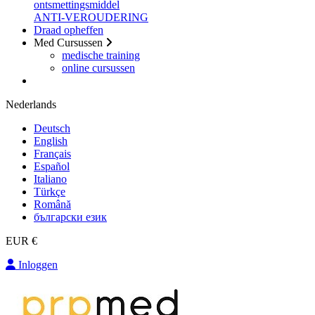
ontsmettingsmiddel
ANTI-VEROUDERING
Draad opheffen
Med Cursussen
medische training
online cursussen
Nederlands
Deutsch
English
Français
Español
Italiano
Türkçe
Română
български език
EUR €
Inloggen