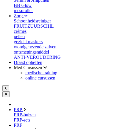
Serum & Ampullen
BB Glow
mesoroller
Zorg
Schoonheidsreiniger
FRUITZUURSCHIL
crèmes
pellen
gezicht maskers
wondgenezende zalven
ontsmettingsmiddel
ANTI-VEROUDERING
Draad opheffen
Med Cursussen
medische training
online cursussen
PRP
PRP-buizen
PRP-sets
PRF