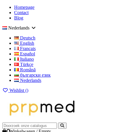
Homepage
Contact
Blog
Nederlands
Deutsch
English
Français
Español
Italiano
Türkçe
Română
български език
Nederlands
Wishlist (
)
0
Winkelwagen
/
Empty