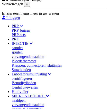
Winkelwagen
×
Er zijn geen items meer in uw wagen
Inloggen
PRP
PRP-buizen
PRP-sets
PRF
INJECTIE
canules
spuiten
vervangende naalden
Bloedafnameset
Kleppen, connectoren, sluitingen
Stuwbanden
Laboratoriumuitrusting
centrifugeren
Benodigdheden
Centrifugewagen
Huidvuller
MICRONEEDLING
naaldpen
vervangende naalden