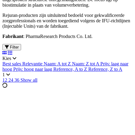
biostimulatie in plaats van volumeverbetering.
Rejuran-producten zijn uitsluitend bedoeld voor gekwalificeerde
zorgprofessionals en worden toegediend volgens de IFU-richtlijnen
(Injectable Units) van de fabrikant.
Fabrikant
: PharmaResearch Products Co. Ltd.
Filter
Kies
Best sales
Relevantie
Naam: A tot Z
Naam: Z tot A
Prijs: laag naar
hoog
Prijs: hoog naar laag
Reference, A to Z
Reference, Z to A
1
12
24
36
Show all