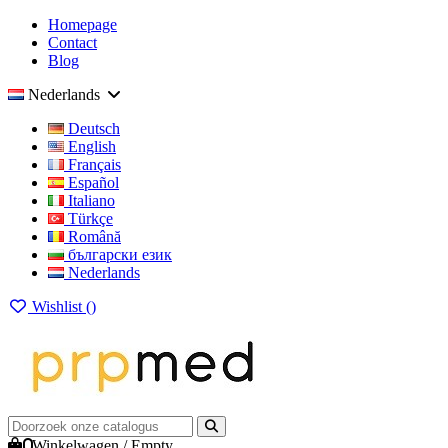
Homepage
Contact
Blog
Nederlands
Deutsch
English
Français
Español
Italiano
Türkçe
Română
български език
Nederlands
Wishlist (
)
0
Winkelwagen
/
Empty