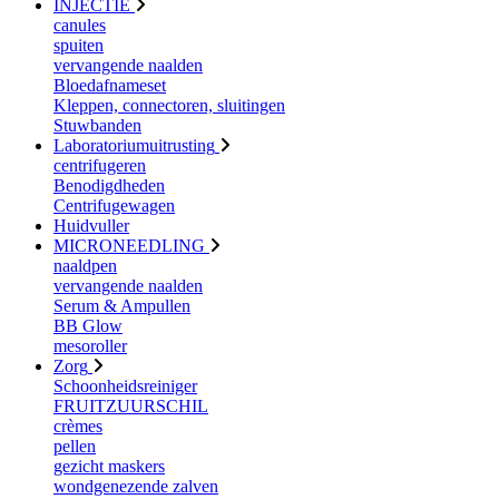
INJECTIE
canules
spuiten
vervangende naalden
Bloedafnameset
Kleppen, connectoren, sluitingen
Stuwbanden
Laboratoriumuitrusting
centrifugeren
Benodigdheden
Centrifugewagen
Huidvuller
MICRONEEDLING
naaldpen
vervangende naalden
Serum & Ampullen
BB Glow
mesoroller
Zorg
Schoonheidsreiniger
FRUITZUURSCHIL
crèmes
pellen
gezicht maskers
wondgenezende zalven