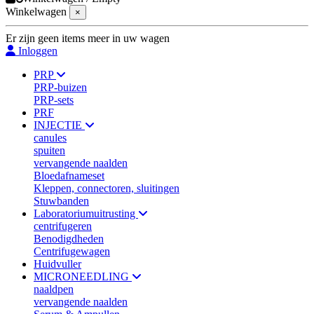
Winkelwagen
×
Er zijn geen items meer in uw wagen
Inloggen
PRP
PRP-buizen
PRP-sets
PRF
INJECTIE
canules
spuiten
vervangende naalden
Bloedafnameset
Kleppen, connectoren, sluitingen
Stuwbanden
Laboratoriumuitrusting
centrifugeren
Benodigdheden
Centrifugewagen
Huidvuller
MICRONEEDLING
naaldpen
vervangende naalden