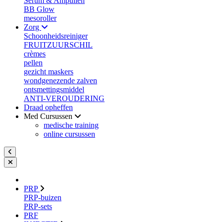
Serum & Ampullen
BB Glow
mesoroller
Zorg
Schoonheidsreiniger
FRUITZUURSCHIL
crèmes
pellen
gezicht maskers
wondgenezende zalven
ontsmettingsmiddel
ANTI-VEROUDERING
Draad opheffen
Med Cursussen
medische training
online cursussen
PRP
PRP-buizen
PRP-sets
PRF