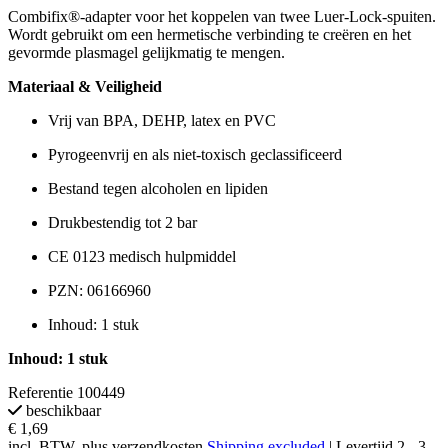
Combifix®-adapter voor het koppelen van twee Luer-Lock-spuiten.
Wordt gebruikt om een hermetische verbinding te creëren en het
gevormde plasmagel gelijkmatig te mengen.
Materiaal & Veiligheid
Vrij van BPA, DEHP, latex en PVC
Pyrogeenvrij en als niet-toxisch geclassificeerd
Bestand tegen alcoholen en lipiden
Drukbestendig tot 2 bar
CE 0123 medisch hulpmiddel
PZN: 06166960
Inhoud: 1 stuk
Inhoud: 1 stuk
Referentie
100449
beschikbaar
€ 1,69
incl. BTW, plus verzendkosten
Shipping excluded
| Levertijd 2 - 3