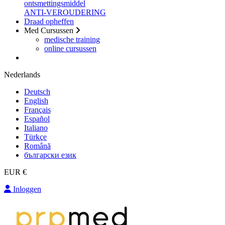
ontsmettingsmiddel
ANTI-VEROUDERING
Draad opheffen
Med Cursussen
medische training
online cursussen
Nederlands
Deutsch
English
Français
Español
Italiano
Türkçe
Română
български език
EUR €
Inloggen