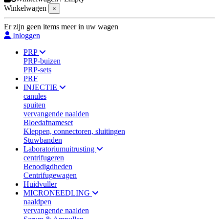
Winkelwagen
×
Er zijn geen items meer in uw wagen
Inloggen
PRP
PRP-buizen
PRP-sets
PRF
INJECTIE
canules
spuiten
vervangende naalden
Bloedafnameset
Kleppen, connectoren, sluitingen
Stuwbanden
Laboratoriumuitrusting
centrifugeren
Benodigdheden
Centrifugewagen
Huidvuller
MICRONEEDLING
naaldpen
vervangende naalden