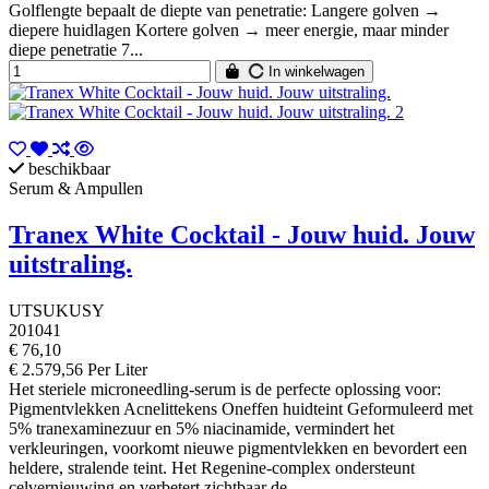
Golflengte bepaalt de diepte van penetratie: Langere golven →
diepere huidlagen Kortere golven → meer energie, maar minder
diepe penetratie 7...
In winkelwagen
beschikbaar
Serum & Ampullen
Tranex White Cocktail - Jouw huid. Jouw
uitstraling.
UTSUKUSY
201041
€ 76,10
€ 2.579,56 Per Liter
Het steriele microneedling-serum is de perfecte oplossing voor:
Pigmentvlekken Acnelittekens Oneffen huidteint Geformuleerd met
5% tranexaminezuur en 5% niacinamide, vermindert het
verkleuringen, voorkomt nieuwe pigmentvlekken en bevordert een
heldere, stralende teint. Het Regenine-complex ondersteunt
celvernieuwing en verbetert zichtbaar de...