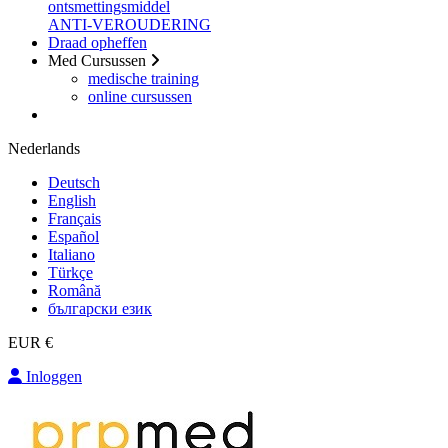
ontsmettingsmiddel
ANTI-VEROUDERING
Draad opheffen
Med Cursussen
medische training
online cursussen
Nederlands
Deutsch
English
Français
Español
Italiano
Türkçe
Română
български език
EUR €
Inloggen