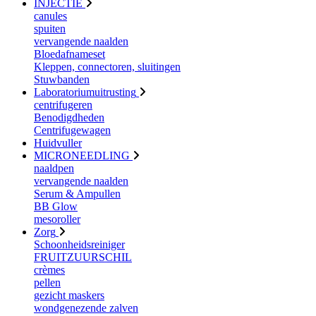
INJECTIE
canules
spuiten
vervangende naalden
Bloedafnameset
Kleppen, connectoren, sluitingen
Stuwbanden
Laboratoriumuitrusting
centrifugeren
Benodigdheden
Centrifugewagen
Huidvuller
MICRONEEDLING
naaldpen
vervangende naalden
Serum & Ampullen
BB Glow
mesoroller
Zorg
Schoonheidsreiniger
FRUITZUURSCHIL
crèmes
pellen
gezicht maskers
wondgenezende zalven