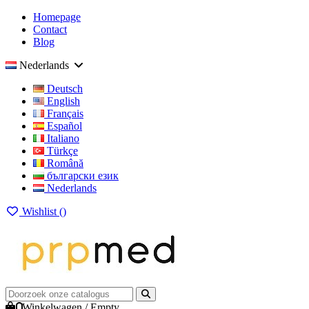
Homepage
Contact
Blog
Nederlands
Deutsch
English
Français
Español
Italiano
Türkçe
Română
български език
Nederlands
Wishlist (
)
0
Winkelwagen
/
Empty