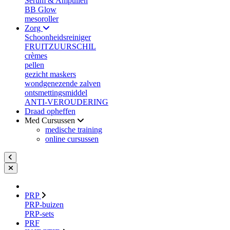
Serum & Ampullen
BB Glow
mesoroller
Zorg
Schoonheidsreiniger
FRUITZUURSCHIL
crèmes
pellen
gezicht maskers
wondgenezende zalven
ontsmettingsmiddel
ANTI-VEROUDERING
Draad opheffen
Med Cursussen
medische training
online cursussen
PRP
PRP-buizen
PRP-sets
PRF