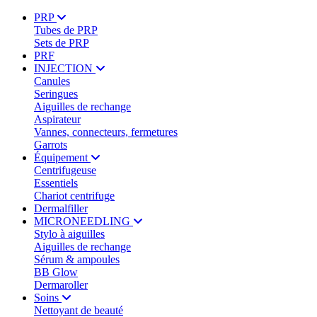
PRP
Tubes de PRP
Sets de PRP
PRF
INJECTION
Canules
Seringues
Aiguilles de rechange
Aspirateur
Vannes, connecteurs, fermetures
Garrots
Équipement
Centrifugeuse
Essentiels
Chariot centrifuge
Dermalfiller
MICRONEEDLING
Stylo à aiguilles
Aiguilles de rechange
Sérum & ampoules
BB Glow
Dermaroller
Soins
Nettoyant de beauté