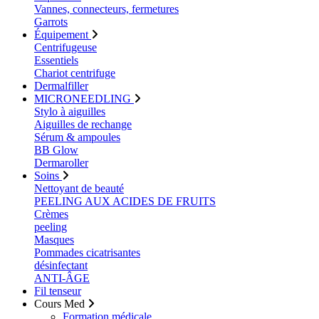
Vannes, connecteurs, fermetures
Garrots
Équipement
Centrifugeuse
Essentiels
Chariot centrifuge
Dermalfiller
MICRONEEDLING
Stylo à aiguilles
Aiguilles de rechange
Sérum & ampoules
BB Glow
Dermaroller
Soins
Nettoyant de beauté
PEELING AUX ACIDES DE FRUITS
Crèmes
peeling
Masques
Pommades cicatrisantes
désinfectant
ANTI-ÂGE
Fil tenseur
Cours Med
Formation médicale