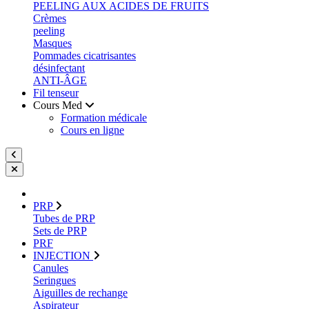
PEELING AUX ACIDES DE FRUITS
Crèmes
peeling
Masques
Pommades cicatrisantes
désinfectant
ANTI-ÂGE
Fil tenseur
Cours Med
Formation médicale
Cours en ligne
PRP
Tubes de PRP
Sets de PRP
PRF
INJECTION
Canules
Seringues
Aiguilles de rechange
Aspirateur