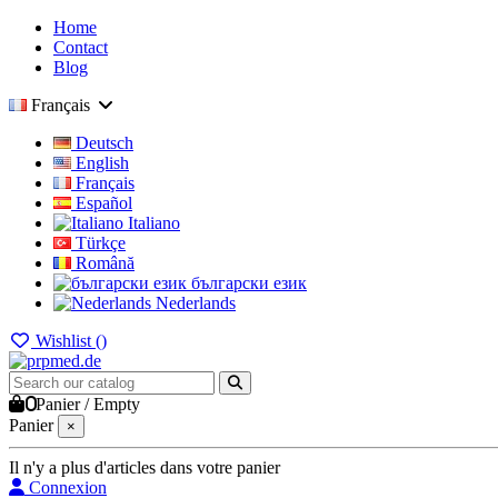
Home
Contact
Blog
Français
Deutsch
English
Français
Español
Italiano
Türkçe
Română
български език
Nederlands
Wishlist (
)
0
Panier
/
Empty
Panier
×
Il n'y a plus d'articles dans votre panier
Connexion