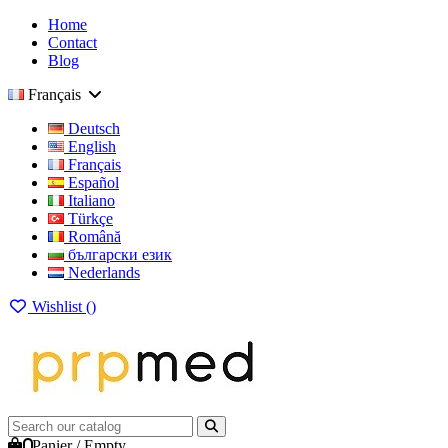
Home
Contact
Blog
Français
Deutsch
English
Français
Español
Italiano
Türkçe
Română
български език
Nederlands
Wishlist (
)
0
Panier
/
Empty