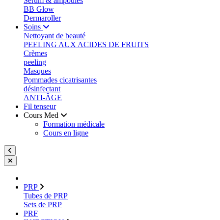
Sérum & ampoules
BB Glow
Dermaroller
Soins
Nettoyant de beauté
PEELING AUX ACIDES DE FRUITS
Crèmes
peeling
Masques
Pommades cicatrisantes
désinfectant
ANTI-ÂGE
Fil tenseur
Cours Med
Formation médicale
Cours en ligne
PRP
Tubes de PRP
Sets de PRP
PRF