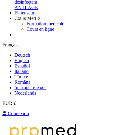
désinfectant
ANTI-ÂGE
Fil tenseur
Cours Med
Formation médicale
Cours en ligne
Français
Deutsch
English
Español
Italiano
Türkçe
Română
български език
Nederlands
EUR €
Connexion