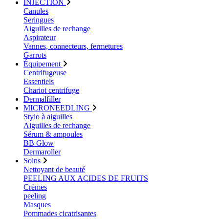
INJECTION
Canules
Seringues
Aiguilles de rechange
Aspirateur
Vannes, connecteurs, fermetures
Garrots
Équipement
Centrifugeuse
Essentiels
Chariot centrifuge
Dermalfiller
MICRONEEDLING
Stylo à aiguilles
Aiguilles de rechange
Sérum & ampoules
BB Glow
Dermaroller
Soins
Nettoyant de beauté
PEELING AUX ACIDES DE FRUITS
Crèmes
peeling
Masques
Pommades cicatrisantes