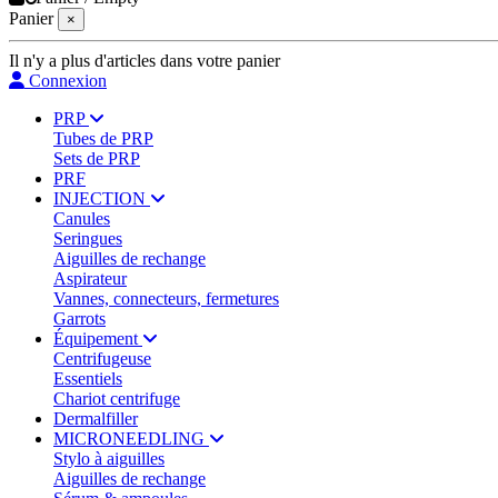
Panier
×
Il n'y a plus d'articles dans votre panier
Connexion
PRP
Tubes de PRP
Sets de PRP
PRF
INJECTION
Canules
Seringues
Aiguilles de rechange
Aspirateur
Vannes, connecteurs, fermetures
Garrots
Équipement
Centrifugeuse
Essentiels
Chariot centrifuge
Dermalfiller
MICRONEEDLING
Stylo à aiguilles
Aiguilles de rechange