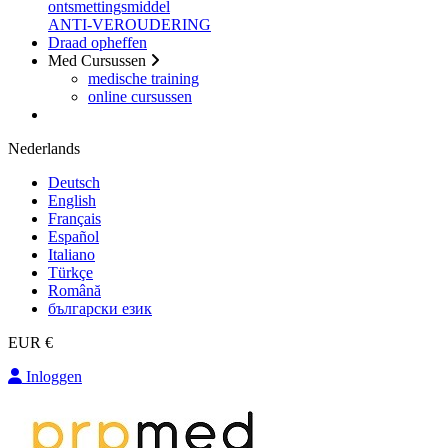
ontsmettingsmiddel
ANTI-VEROUDERING
Draad opheffen
Med Cursussen
medische training
online cursussen
Nederlands
Deutsch
English
Français
Español
Italiano
Türkçe
Română
български език
EUR €
Inloggen