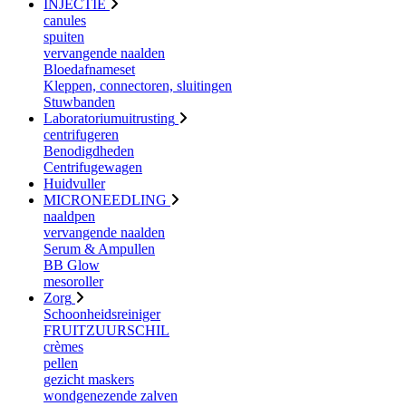
INJECTIE
canules
spuiten
vervangende naalden
Bloedafnameset
Kleppen, connectoren, sluitingen
Stuwbanden
Laboratoriumuitrusting
centrifugeren
Benodigdheden
Centrifugewagen
Huidvuller
MICRONEEDLING
naaldpen
vervangende naalden
Serum & Ampullen
BB Glow
mesoroller
Zorg
Schoonheidsreiniger
FRUITZUURSCHIL
crèmes
pellen
gezicht maskers
wondgenezende zalven