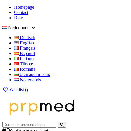
Homepage
Contact
Blog
Nederlands
Deutsch
English
Français
Español
Italiano
Türkçe
Română
български език
Nederlands
Wishlist (
)
0
Winkelwagen
/
Empty