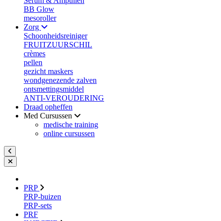
Serum & Ampullen
BB Glow
mesoroller
Zorg
Schoonheidsreiniger
FRUITZUURSCHIL
crèmes
pellen
gezicht maskers
wondgenezende zalven
ontsmettingsmiddel
ANTI-VEROUDERING
Draad opheffen
Med Cursussen
medische training
online cursussen
PRP
PRP-buizen
PRP-sets
PRF