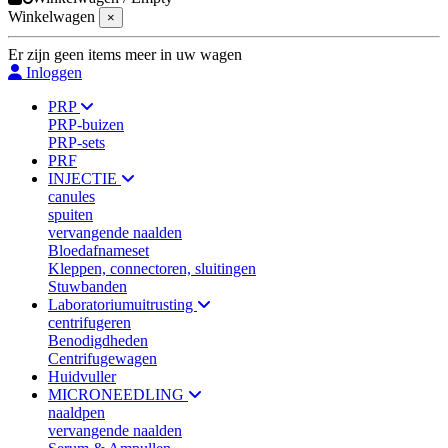
Winkelwagen
×
Er zijn geen items meer in uw wagen
Inloggen
PRP
PRP-buizen
PRP-sets
PRF
INJECTIE
canules
spuiten
vervangende naalden
Bloedafnameset
Kleppen, connectoren, sluitingen
Stuwbanden
Laboratoriumuitrusting
centrifugeren
Benodigdheden
Centrifugewagen
Huidvuller
MICRONEEDLING
naaldpen
vervangende naalden